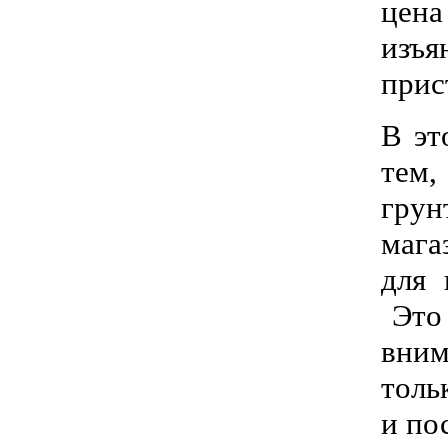
цена
изъя
прис
В эт
тем,
грун
мага
для 
Это 
вним
толь
и по