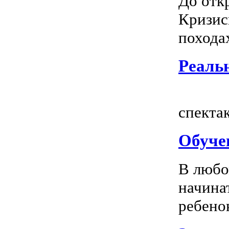
До отк
Кризис
походах
Реальн
Всем
спектак
Обуче
В любо
начина
ребенок