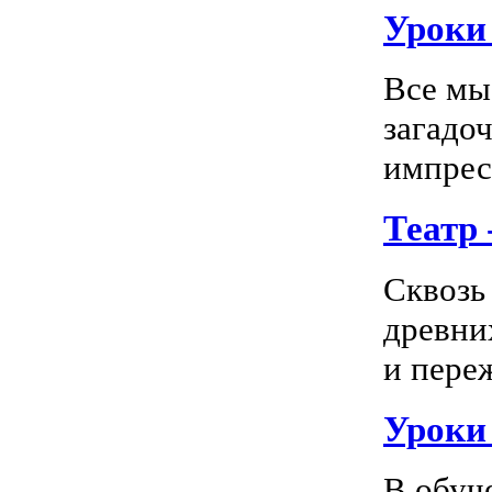
Уроки 
Все мы
загадо
импресс
Театр
Сквозь
древни
и пере
Уроки
В обуч