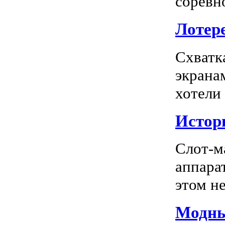
соревно
Лотере
Схватк
экрана
хотели
Истор
Слот-м
аппара
этом не
Модны