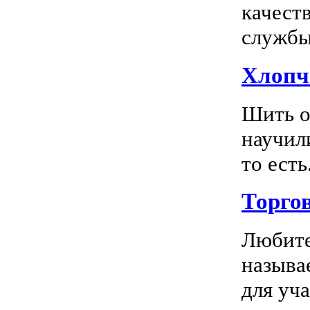
качест
службы 
Хлопч
Шить о
научил
то есть.
Торго
Любите
называ
для уча