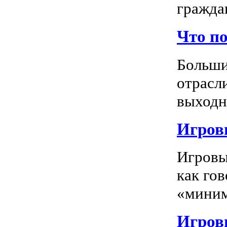
граждан
Что п
Больши
отрасл
выходно
Игровы
Игровы
как го
«миним
Игровы