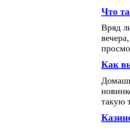
Что т
Вряд л
вечера
просмо
Как в
Домашн
новинк
такую т
Казино