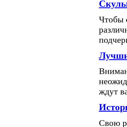
Скуль
Чтобы 
различ
подчерк
Лучши
Вниман
неожид
ждут в
Истор
Свою р