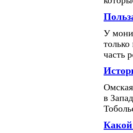
которы
Польз
У мони
только
часть р
Истор
Омская
в Запа
Тоболь
Какой