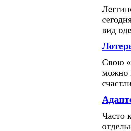
Леггин
сегодн
вид оде
Лотер
Свою «
можно 
счастл
Адапте
Часто 
отдель