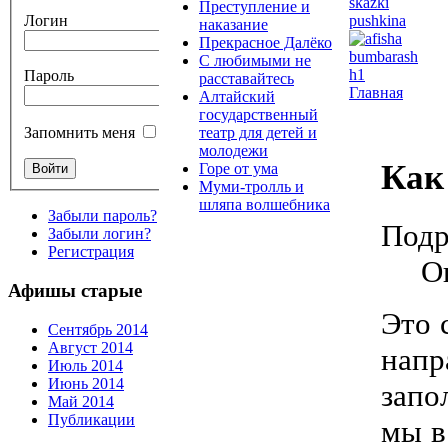
Преступление и
Логин
наказание
Прекрасное Далёко
С любимыми не
Пароль
расставайтесь
Главная
Алтайский
государственный
театр для детей и
Запомнить меня
молодежи
Как
Горе от ума
Муми-тролль и
шляпа волшебника
Забыли пароль?
Подр
Забыли логин?
Регистрация
О
Афишы старые
Это 
Сентябрь 2014
Август 2014
напр
Июль 2014
Июнь 2014
запо
Май 2014
Публикации
мы в