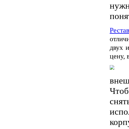
нужн
поня
Реста
отличи
двух 
цену, 
внеш
Чтоб
снят
испо
корп