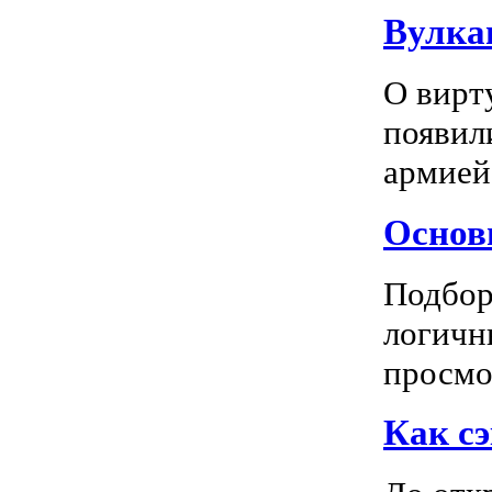
Вулка
О вирт
появил
армией
Основн
Подбор
логичн
просмот
Как сэ