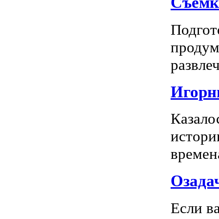
Съемк
Подгото
продум
развлеч
Игорны
Казало
истори
времена
Озадач
Если ва