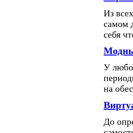
Из все
самом 
себя чт
Модны
У любо
период
на обес
Вирту
До опр
самосто