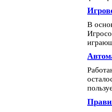
Игрово
В осно
Игросо
играющ
Автома
Работа
остало
пользуе
Прави