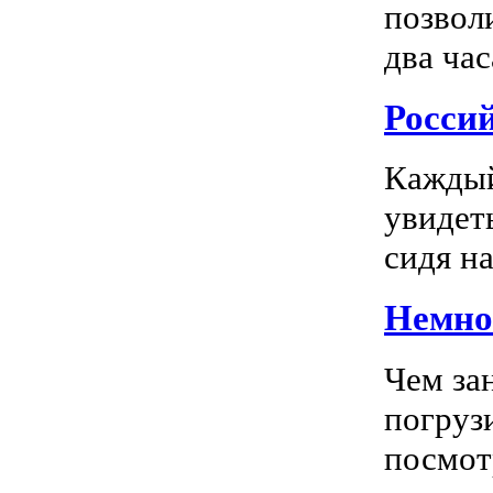
позвол
два час
Росси
Каждый
увидеть
сидя на
Немног
Чем за
погрузи
посмотр