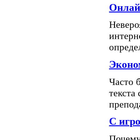
Онлай
Неверо
интерн
опреде
Эконом
Часто 
текста
препода
С игро
Почему