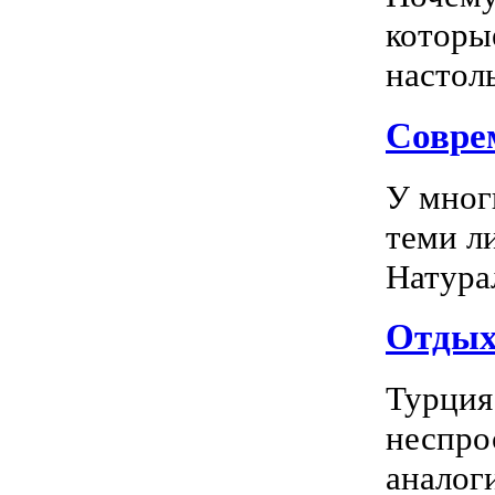
которы
настоль
Соврем
У мног
теми л
Натура
Отдых 
Турция
неспро
аналог