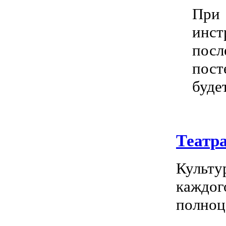
При 
инст
посл
пост
буде
Театр
Культу
каждог
полноц