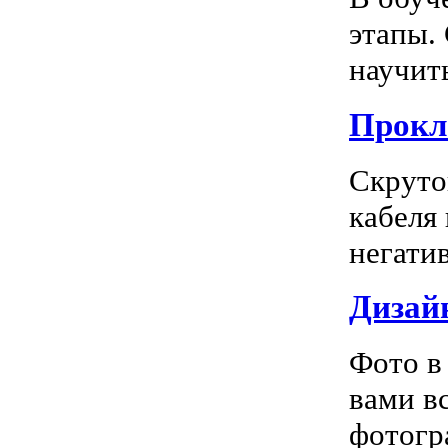
этапы.
научить
Прокл
Скруто
кабеля
негатив
Дизай
Фото в
вами в
фотогра