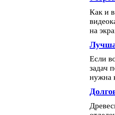
Как и 
видеок
на экра
Лучша
Если в
задач 
нужна к
Долгов
Древес
отдело