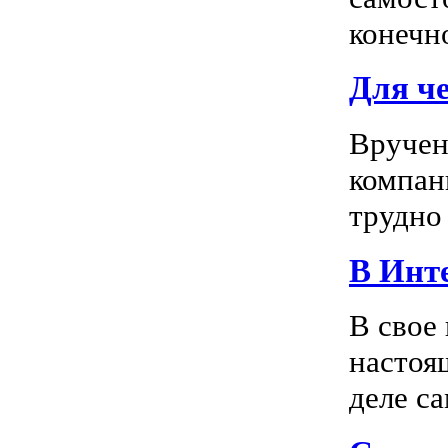
конечно
Для ч
Вручен
компан
трудно 
В Инте
В свое
настоя
деле са