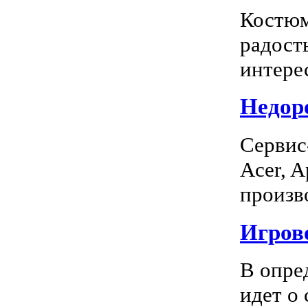
Костюм
радость
интерес
Недоро
Сервис
Acer, A
произво
Игрово
В опре
идет о