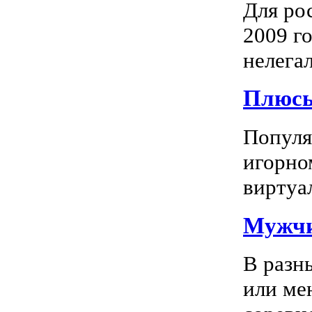
Для ро
2009 го
нелегал
Плюсы
Популяр
игорно
виртуал
Мужчи
В разн
или ме