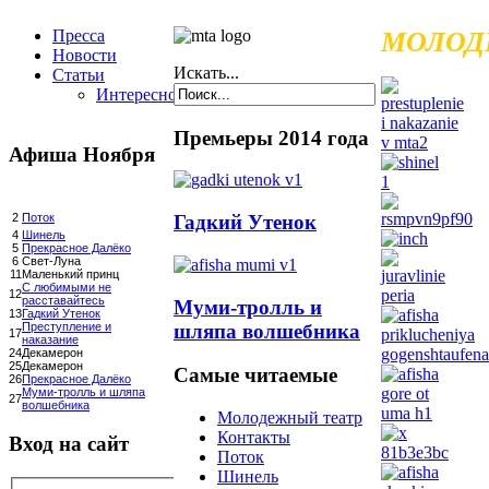
Пресса
МОЛОД
Новости
Искать...
Статьи
Интересное
Премьеры 2014 года
Афиша Ноября
Гадкий Утенок
2
Поток
4
Шинель
5
Прекрасное Далёко
6
Свет-Луна
11
Маленький принц
С любимыми не
12
расставайтесь
Муми-тролль и
13
Гадкий Утенок
шляпа волшебника
Преступление и
17
наказание
24
Декамерон
25
Декамерон
Самые читаемые
26
Прекрасное Далёко
Муми-тролль и шляпа
27
волшебника
Молодежный театр
Контакты
Вход на сайт
Поток
Шинель