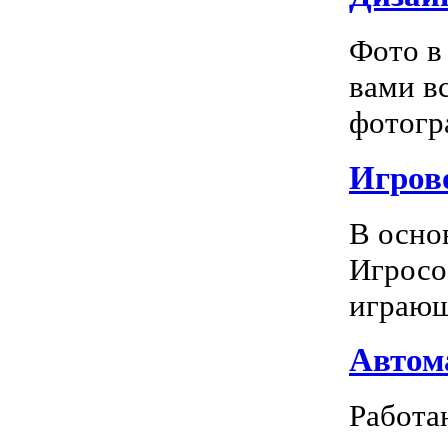
Фото в
вами в
фотогра
Игрово
В осно
Игросо
играющ
Автома
Работа