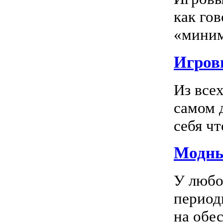
как го
«миним
Игровы
Из все
самом 
себя чт
Модны
У любо
период
на обес