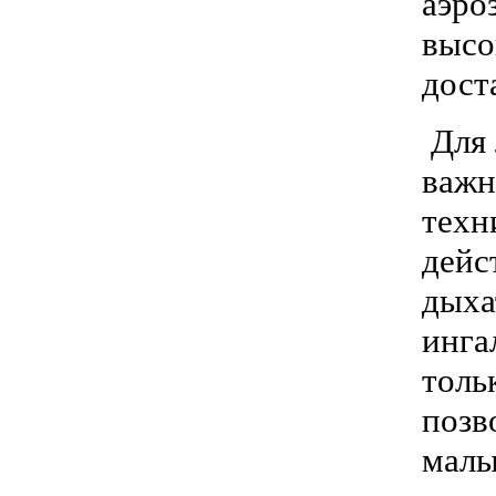
аэро
высо
дост
Для 
важн
техн
дейс
дыха
инга
толь
позв
малы