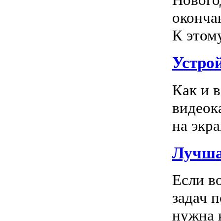
оконча
К этом
Устро
Как и 
видеок
на экра
Лучша
Если в
задач 
нужна к