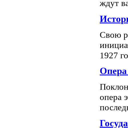
ждут в
Истор
Свою р
инициа
1927 го
Опера 
Поклон
опера 
последн
Госуд