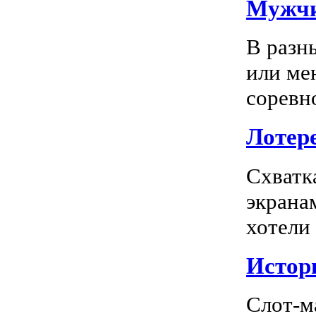
Мужчи
В разн
или ме
соревно
Лотере
Схватк
экрана
хотели
Истор
Слот-м