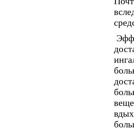
Почт
всле
сред
Эффе
дост
инга
боль
дост
боль
веще
вдых
боль