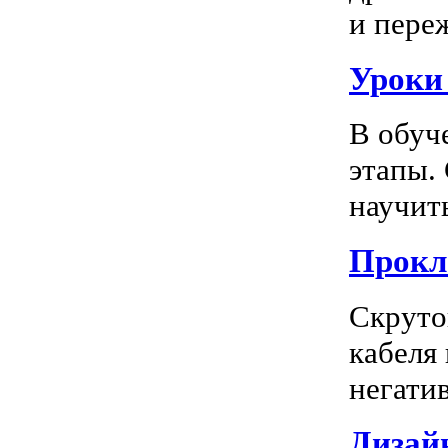
и пере
Уроки
В обуч
этапы.
научить
Прокл
Скруто
кабеля
негатив
Дизай