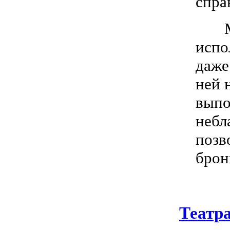
спра
Межд
испо
даже
ней 
выпо
небл
позв
брон
Театр