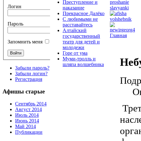
Преступление и
Логин
наказание
Прекрасное Далёко
С любимыми не
Пароль
расставайтесь
Алтайский
Главная
государственный
театр для детей и
Запомнить меня
молодежи
Горе от ума
Неб
Муми-тролль и
шляпа волшебника
Забыли пароль?
Забыли логин?
Подр
Регистрация
О
Афишы старые
Сентябрь 2014
Трет
Август 2014
Июль 2014
насл
Июнь 2014
Май 2014
орга
Публикации