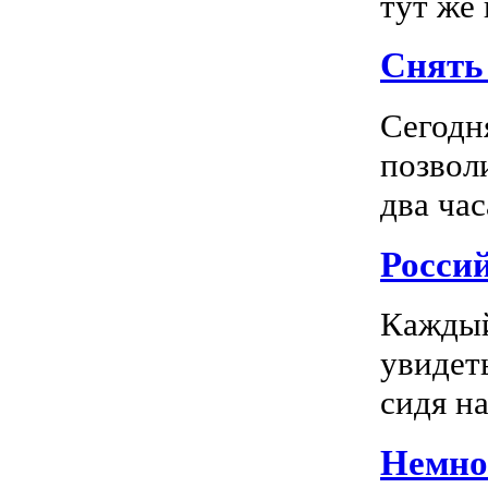
тут же
Снять 
Сегодн
позвол
два час
Росси
Каждый
увидеть
сидя на
Немног