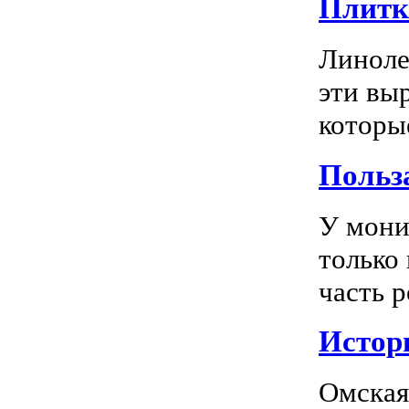
Плитка
Линоле
эти вы
которы
Польз
У мони
только
часть р
Истор
Омская