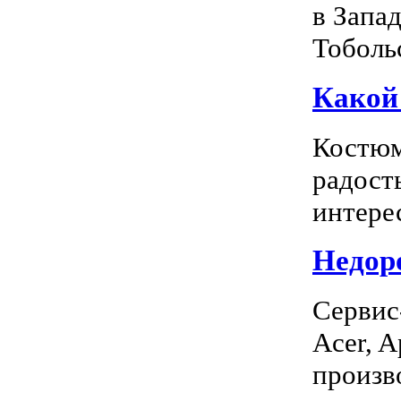
в Запа
Тоболь
Какой
Костюм
радость
интерес
Недоро
Сервис
Acer, A
произво