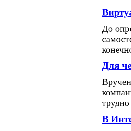
Вирту
До опр
самосто
конечно
Для ч
Вручен
компан
трудно 
В Инте