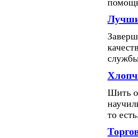
помощь
Лучшие
Заверш
качест
службы 
Хлопч
Шить о
научил
то есть.
Торго