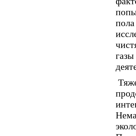
факт
попы
пола
иссл
чист
газы
деят
Тяже
прод
инте
Нема
экол