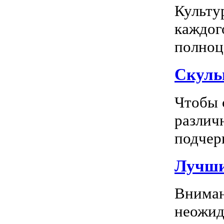
Культу
каждог
полноц
Скуль
Чтобы 
различ
подчерк
Лучши
Вниман
неожид