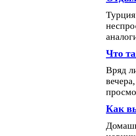
Турция
неспро
аналог
Что т
Вряд л
вечера
просмо
Как в
Домашн