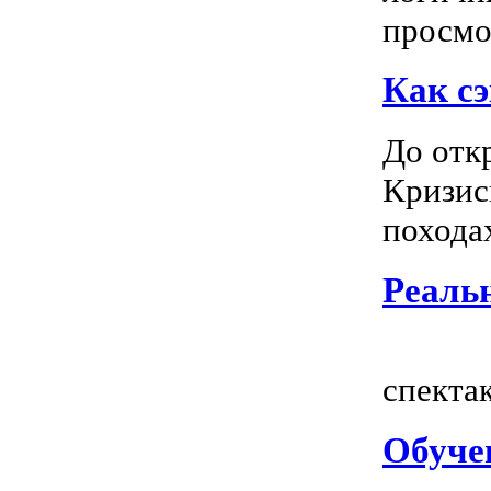
просмот
Как сэ
До отк
Кризис
походах
Реальн
Всем
спектак
Обуче