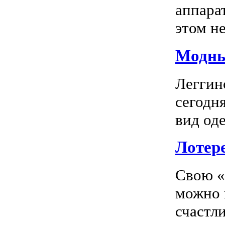
аппара
этом не
Модны
Леггин
сегодн
вид оде
Лотер
Свою «
можно 
счастл