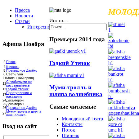
Пресса
МОЛОД
Новости
Искать...
Статьи
Интересное
Премьеры 2014 года
Афиша Ноября
Гадкий Утенок
2
Поток
4
Шинель
5
Прекрасное Далёко
6
Свет-Луна
11
Маленький принц
С любимыми не
12
расставайтесь
Муми-тролль и
13
Гадкий Утенок
шляпа волшебника
Преступление и
17
наказание
24
Декамерон
25
Декамерон
Самые читаемые
26
Прекрасное Далёко
Муми-тролль и шляпа
27
волшебника
Молодежный театр
Контакты
Вход на сайт
Поток
Шинель