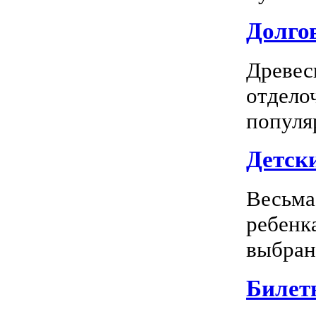
Долгов
Древес
отдело
популя
Детск
Весьма
ребенк
выбран
Билет