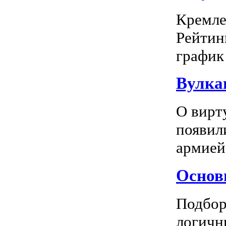
Кремле
Рейтин
график 
Вулка
О вирт
появил
армией
Основн
Подбор
логичн