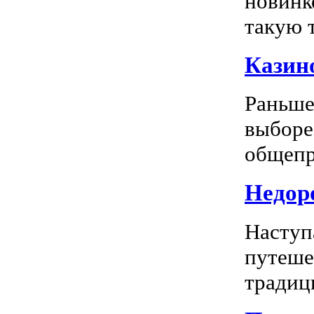
новинк
такую т
Казино
Раньше
выборе
общепр
Недоро
Наступ
путеше
традиц