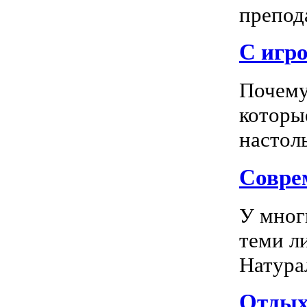
препода
С игро
Почему
которы
настоль
Соврем
У мног
теми л
Натура
Отдых 