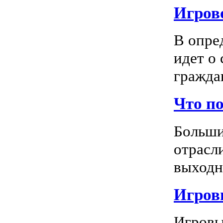
Игрово
В опре
идет о
граждан
Что п
Больши
отрасл
выходно
Игровы
Игровы