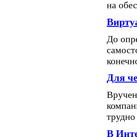
на обес
Вирту
До опр
самосто
конечно
Для ч
Вручен
компан
трудно 
В Инте