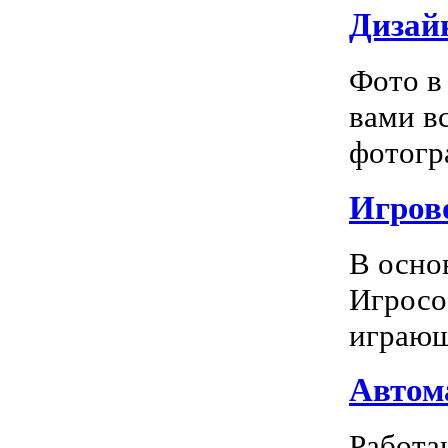
Дизай
Фото в
вами в
фотогра
Игрово
В осно
Игросо
играющ
Автома
Работа