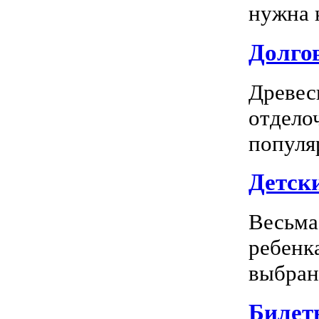
нужна к
Долгов
Древес
отдело
популя
Детск
Весьма
ребенк
выбран
Билет