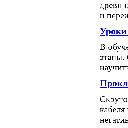
древни
и пере
Уроки
В обуч
этапы.
научить
Прокл
Скруто
кабеля
негатив