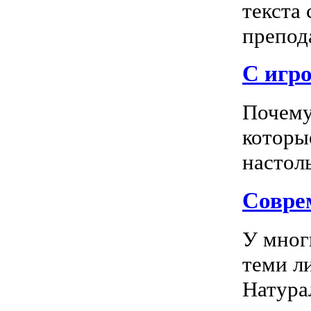
текста
препода
С игро
Почему
которы
настоль
Соврем
У мног
теми л
Натура