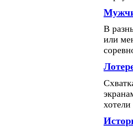
Мужчи
В разн
или ме
соревно
Лотере
Схватк
экрана
хотели
Истор