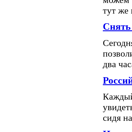
тут же
Снять 
Сегодн
позвол
два час
Росси
Каждый
увидеть
сидя на