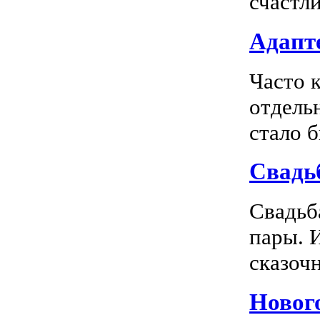
счастл
Адапте
Часто 
отдель
стало 
Свадь
Свадьб
пары. 
сказочн
Новог