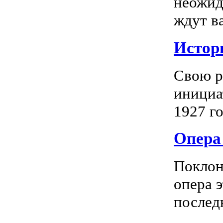
неожид
ждут в
Истор
Свою р
инициа
1927 го
Опера 
Поклон
опера 
последн