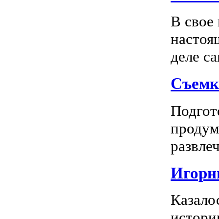
В свое
настоя
деле са
Съемк
Подгото
продум
развлеч
Игорны
Казало
истори