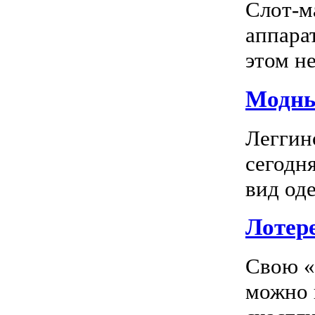
Слот-м
аппара
этом не
Модны
Леггин
сегодн
вид оде
Лотер
Свою «
можно 