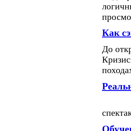
логичн
просмот
Как сэ
До отк
Кризис
походах
Реальн
Всем
спектак
Обуче