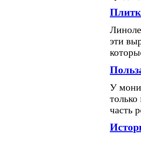
Плитка
Линоле
эти вы
которы
Польз
У мони
только
часть р
Истор