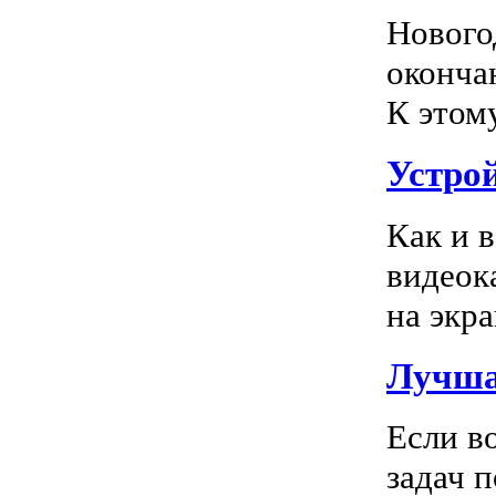
Нового
оконча
К этом
Устро
Как и 
видеок
на экра
Лучша
Если в
задач 