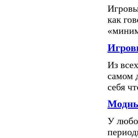
Игровы
как го
«миним
Игровы
Из все
самом 
себя чт
Модны
У любо
период