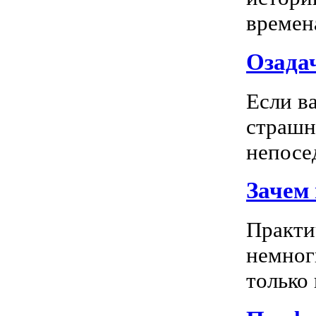
времена
Озадач
Если ва
страшн
непосед
Зачем
Практи
немног
только 