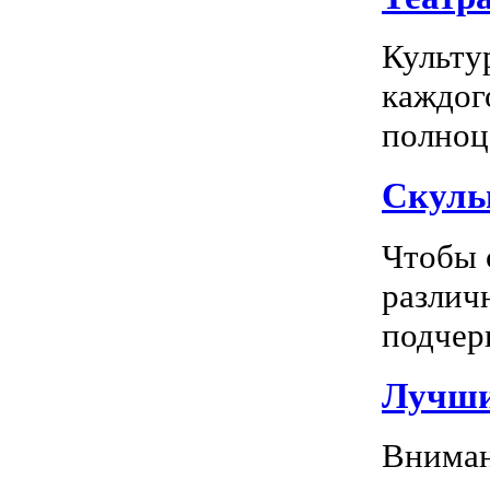
Культу
каждог
полноц
Скуль
Чтобы 
различ
подчерк
Лучши
Вниман