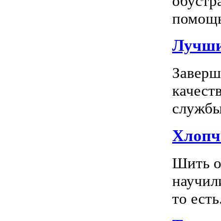
обустр
помощь
Лучшие
Заверш
качест
службы 
Хлопч
Шить о
научил
то есть.