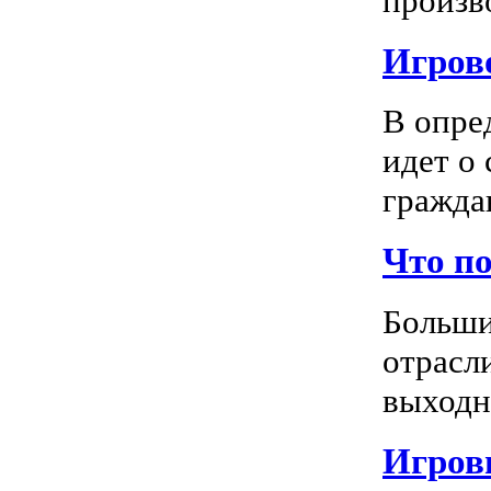
произво
Игрово
В опре
идет о
граждан
Что п
Больши
отрасл
выходно
Игровы