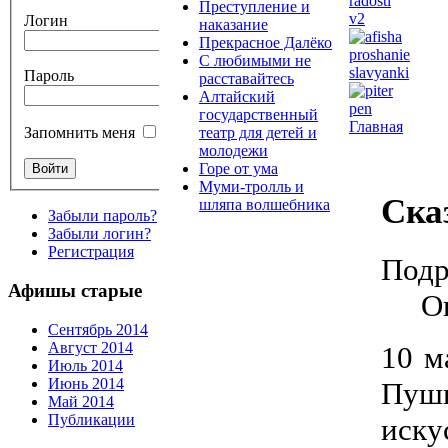
Преступление и
Логин
наказание
Прекрасное Далёко
С любимыми не
Пароль
расставайтесь
Алтайский
государственный
Главная
театр для детей и
Запомнить меня
молодежи
Горе от ума
Муми-тролль и
Ска
шляпа волшебника
Забыли пароль?
Забыли логин?
Регистрация
Подр
Афишы старые
О
Сентябрь 2014
Август 2014
10 м
Июль 2014
Июнь 2014
Пуш
Май 2014
Публикации
иску