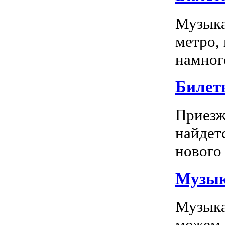
Музыка
метро,
намного
Билет
Приезж
найдет
нового 
Музык
Музыка
можем 