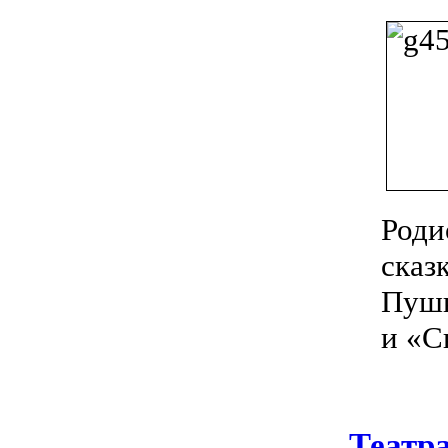
Роди
ска
Пушк
и «С
Театр