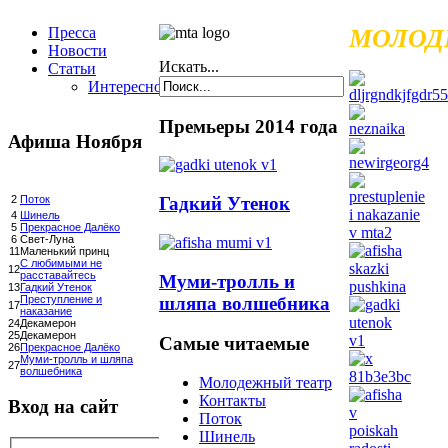
Пресса
МОЛОД
Новости
Искать...
Статьи
Интересное
Премьеры 2014 года
Афиша Ноября
Гадкий Утенок
2
Поток
4
Шинель
5
Прекрасное Далёко
6
Свет-Луна
11
Маленький принц
С любимыми не
12
расставайтесь
Муми-тролль и
13
Гадкий Утенок
шляпа волшебника
Преступление и
17
наказание
24
Декамерон
25
Декамерон
Самые читаемые
26
Прекрасное Далёко
Муми-тролль и шляпа
27
волшебника
Молодежный театр
Контакты
Вход на сайт
Поток
Шинель