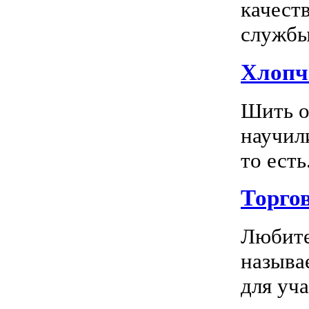
качест
службы 
Хлопч
Шить о
научил
то есть.
Торго
Любите
называ
для уча