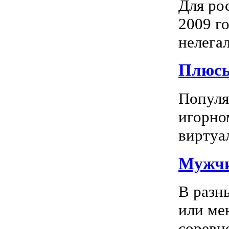
Для ро
2009 го
нелегал
Плюсы
Популяр
игорно
виртуал
Мужчи
В разн
или ме
соревно