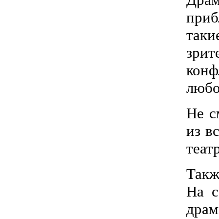
приб
таки
зрит
конф
любо
Не с
из в
теат
Такж
На с
драм