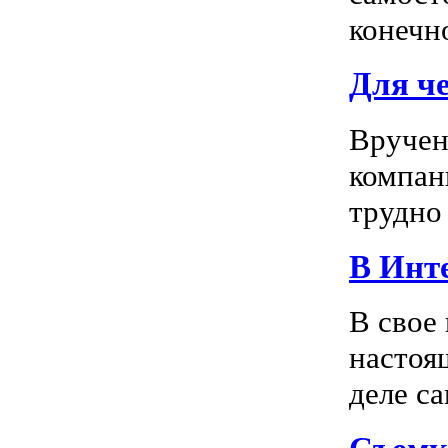
конечно
Для ч
Вручен
компан
трудно 
В Инте
В свое
настоя
деле са