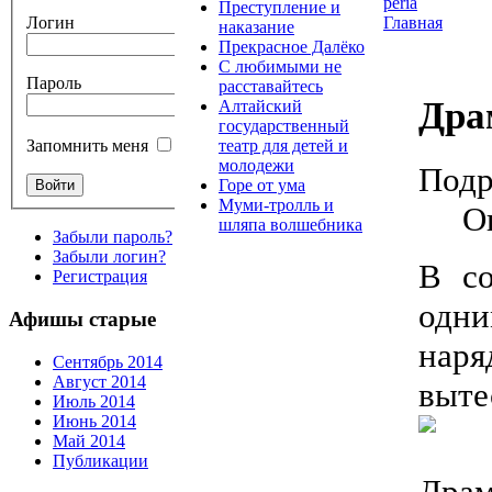
Преступление и
Главная
Логин
наказание
Прекрасное Далёко
С любимыми не
Пароль
расставайтесь
Дра
Алтайский
государственный
театр для детей и
Запомнить меня
молодежи
Подр
Горе от ума
Муми-тролль и
О
шляпа волшебника
Забыли пароль?
Забыли логин?
В со
Регистрация
одни
Афишы старые
наря
Сентябрь 2014
Август 2014
выте
Июль 2014
Июнь 2014
Май 2014
Публикации
Дра