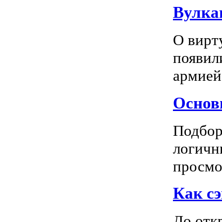
Вулка
О вирт
появил
армией
Основн
Подбор
логичн
просмот
Как сэ
До отк