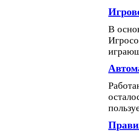
Игрово
В осно
Игросо
играющ
Автома
Работа
остало
пользуе
Прави