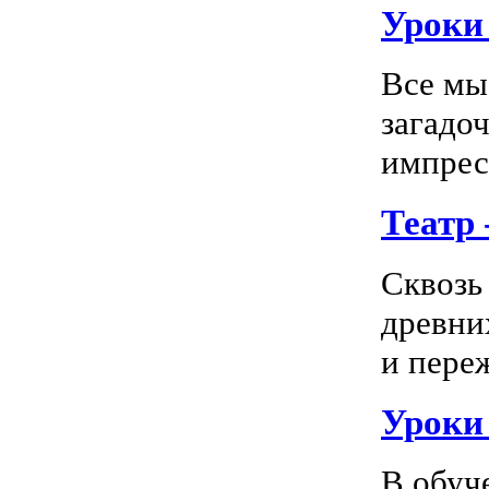
Уроки 
Все мы
загадо
импресс
Театр
Сквозь
древни
и пере
Уроки
В обуч