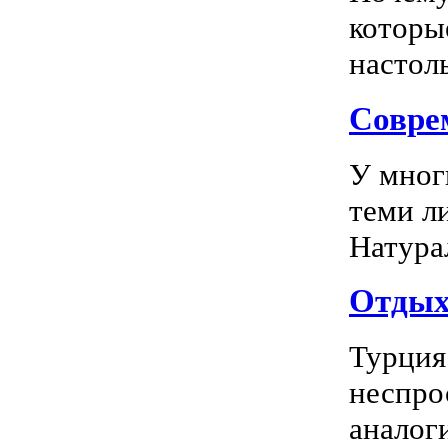
которы
настоль
Соврем
У мног
теми л
Натура
Отдых 
Турция
неспро
аналог