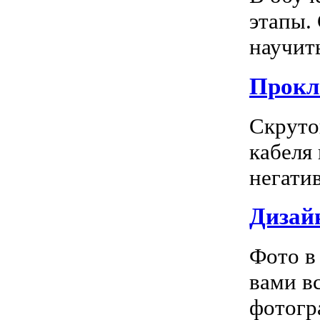
этапы.
научить
Прокл
Скруто
кабеля
негатив
Дизай
Фото в
вами в
фотогра