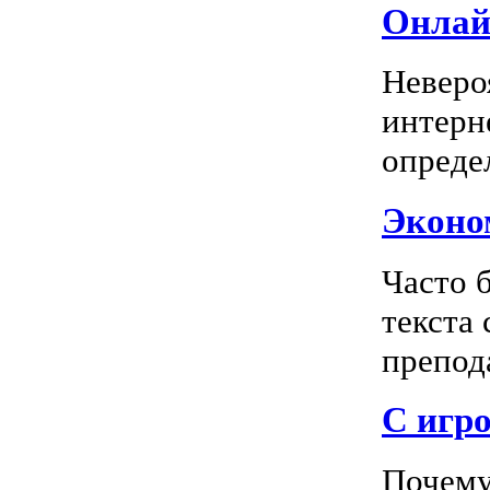
Онлай
Неверо
интерн
опреде
Эконом
Часто 
текста
препода
С игро
Почему