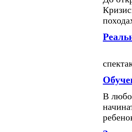
Кризис
походах
Реальн
Всем
спектак
Обуче
В любо
начина
ребенок