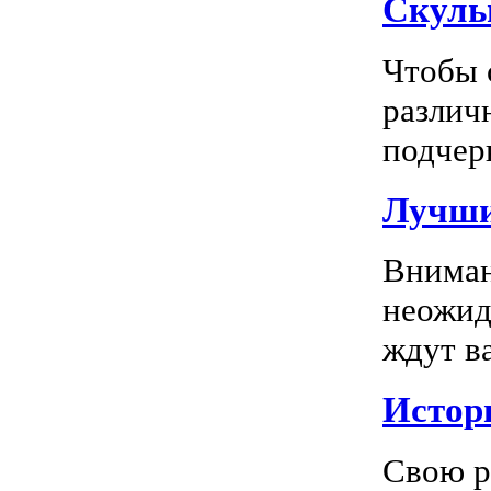
Скуль
Чтобы 
различ
подчерк
Лучши
Вниман
неожид
ждут в
Истор
Свою р