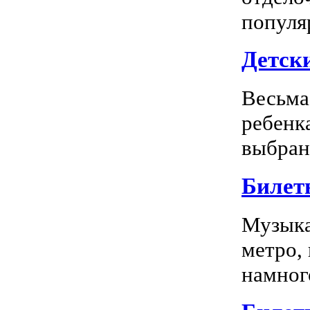
популя
Детск
Весьма
ребенк
выбран
Билет
Музыка
метро,
намного