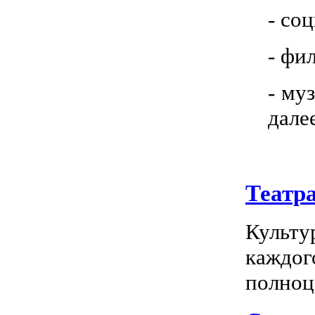
- со
- фи
- му
дале
Театр
Культу
каждог
полноц