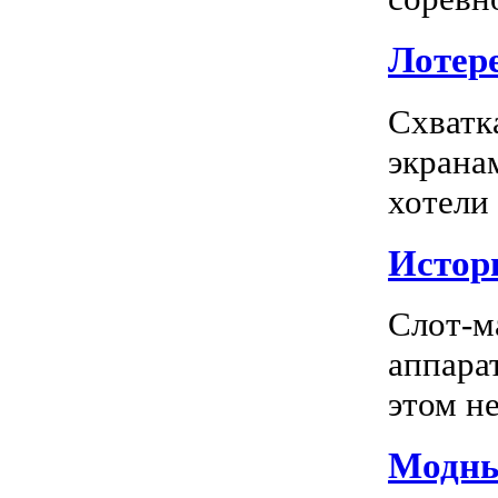
Лотере
Схватк
экрана
хотели
Истор
Слот-м
аппара
этом не
Модны