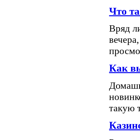
Что т
Вряд л
вечера
просмо
Как в
Домашн
новинк
такую т
Казино