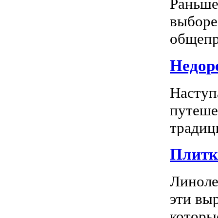
Раньше
выборе
общепр
Недоро
Наступ
путеше
традиц
Плитка
Линоле
эти вы
которы