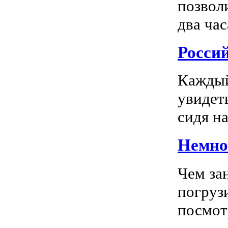
позвол
два час
Росси
Каждый
увидеть
сидя на
Немног
Чем за
погрузи
посмотр