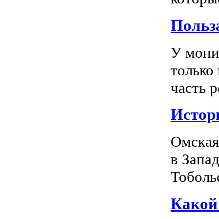
Польз
У мони
только
часть р
Истор
Омская
в Запа
Тоболь
Какой