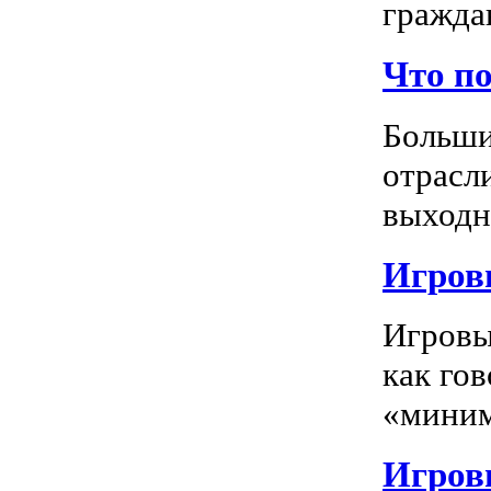
граждан
Что п
Больши
отрасл
выходно
Игровы
Игровы
как го
«миним
Игровы