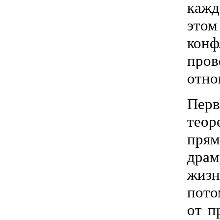
кажд
этом
кон
про
отно
Пер
теор
прям
драм
жизн
пото
от п