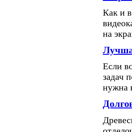
Как и 
видеок
на экра
Лучша
Если в
задач 
нужна к
Долгов
Древес
отдело