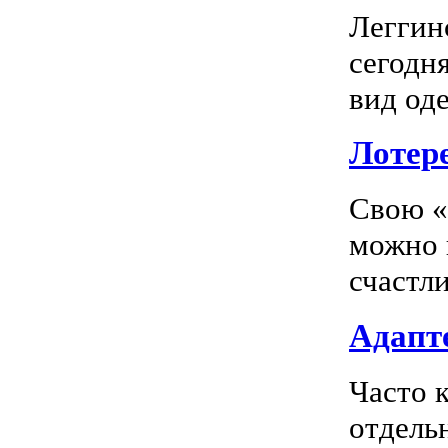
Леггин
сегодн
вид оде
Лотер
Свою «
можно 
счастл
Адапте
Часто 
отдель