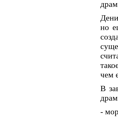
драм
Дени
но е
созд
суще
счит
тако
чем 
В за
драм
- мо