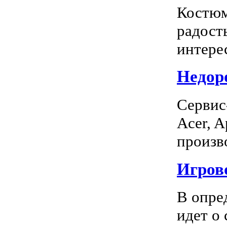
Костюм
радость
интерес
Недоро
Сервис
Acer, A
произво
Игрово
В опре
идет о