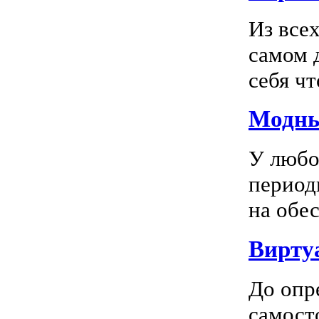
Из все
самом 
себя чт
Модны
У любо
период
на обес
Вирту
До опр
самосто