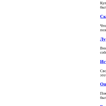
Кул
был
Ск
Что
поз
Лу
Вни
соб
Ис
Сво
это
Оп
Пок
был