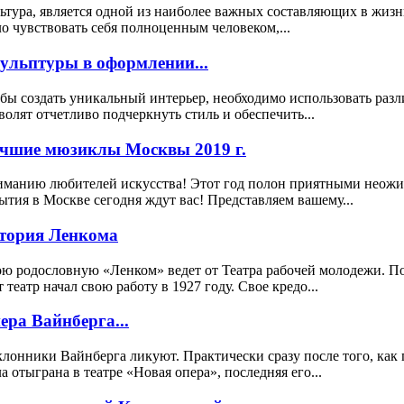
ьтура, является одной из наиболее важных составляющих в жизн
о чувствовать себя полноценным человеком,...
ульптуры в оформлении...
бы создать уникальный интерьер, необходимо использовать раз
волят отчетливо подчеркнуть стиль и обеспечить...
чшие мюзиклы Москвы 2019 г.
манию любителей искусства! Этот год полон приятными неожида
ытия в Москве сегодня ждут вас! Представляем вашему...
тория Ленкома
ю родословную «Ленком» ведет от Театра рабочей молодежи. 
т театр начал свою работу в 1927 году. Свое кредо...
ера Вайнберга...
лонники Вайнберга ликуют. Практически сразу после того, как 
а отыграна в театре «Новая опера», последняя его...