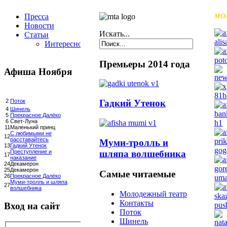
Пресса
МО
Новости
Искать...
Статьи
Интересное
Премьеры 2014 года
Афиша Ноября
Гадкий Утенок
2
Поток
4
Шинель
5
Прекрасное Далёко
6
Свет-Луна
11
Маленький принц
С любимыми не
12
расставайтесь
Муми-тролль и
13
Гадкий Утенок
шляпа волшебника
Преступление и
17
наказание
24
Декамерон
25
Декамерон
Самые читаемые
26
Прекрасное Далёко
Муми-тролль и шляпа
27
волшебника
Молодежный театр
Контакты
Вход на сайт
Поток
Шинель