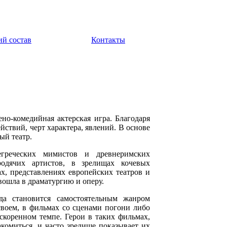
ий состав
Контакты
ено-комедийная актерская игра. Благодаря
йствий, черт характера, явлений. В основе
ый театр.
греческих мимистов и древнеримских
родячих артистов, в зрелищах кочевых
х, представлениях европейских театров и
вошла в драматургию и оперу.
а становится самостоятельным жанром
своем, в фильмах со сценами погони либо
скоренном темпе. Герои в таких фильмах,
акомиться, и часто зрелище показывает их