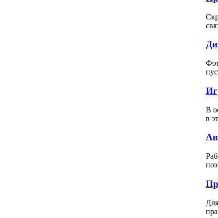
Скр
свя
Ди
Фот
пус
Иг
В о
в э
Ав
Раб
поэ
Пр
Для
пра