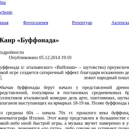
вная
Фотогалерея
Репертуар
Актерск
Жанр «Буффонада»
одробности
Опубликовано 05.12.2014 19:10
уффонада (с итальянского «Buffonata» – шутовство) преувелич
акой игре создается сатиричный эффект благодаря искажению де
лежит народный пошл
бычаи буффонады берут начало у представлений древне
редставлений, популярны в постановках средневековых б
оллективов итальянской комедии дель арте, пантомимах, шутка
алаганов выступающих на ярмарках 18-19 вв. Позже буффонада 
о средины 60х – начала 70х гг. прошлого века буффонад
инематографа Италии. Этот жанр представлен в большинстве 
акой-либо иной быстрой игры, а музыка звучит намеренно в у
ачастую, знакомятся «по пути», либо совсем не успевают позн