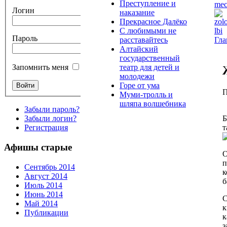
Преступление и
Логин
наказание
Прекрасное Далёко
С любимыми не
Пароль
Гла
расставайтесь
Алтайский
государственный
театр для детей и
Запомнить меня
молодежи
Горе от ума
П
Муми-тролль и
шляпа волшебника
Забыли пароль?
Б
Забыли логин?
т
Регистрация
Афишы старые
О
п
Сентябрь 2014
к
Август 2014
б
Июль 2014
Июнь 2014
С
Май 2014
к
Публикации
к
з