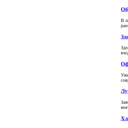
Об
В л
ран
Зд
Здо
вхо
Оф
Уже
сов
Лу
Зав
вне
Хл