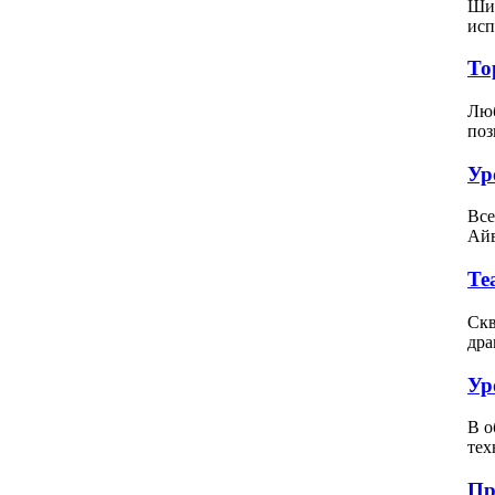
Шит
исп
То
Люб
поз
Ур
Все
Айв
Те
Скв
дра
Ур
В о
тех
Пр