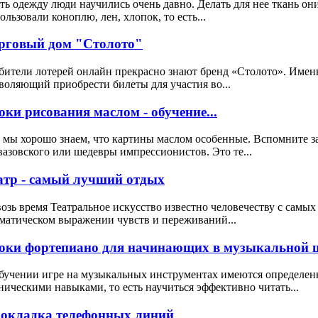
ь одежду люди научились очень давно. Делать для нее ткань он
ользовали коноплю, лен, хлопок, то есть...
рговый дом "Столото"
ители лотерей онлайн прекрасно знают бренд «Столото». Именн
воляющий приобрести билеты для участия во...
оки рисования маслом - обучение...
 мы хорошо знаем, что картины маслом особенные. Вспомните 
азовского или шедевры импрессионистов. Это те...
атр - самый лучший отдых
озь время Театральное искусство известно человечеству с самых
матическом выражении чувств и переживаний...
оки фортепиано для начинающих в музыкальной ш
бучении игре на музыкальных инструментах имеются определен
ническими навыками, то есть научиться эффективно читать...
окладка телефонных линий