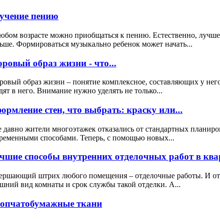
учение пению
юбом возрасте можно приобщаться к пению. Естественно, лучше 
ьше. Формироваться музыкально ребенок может начать...
оровый образ жизни - что...
ровый образ жизни – понятие комплексное, составляющих у нег
дят в него. Внимание нужно уделять не только...
ормление стен, что выбрать: краску или...
 давно жители многоэтажек отказались от стандартных планиро
ременными способами. Теперь, с помощью новых...
чшие способы внутренних отделочных работ в квар
ершающий штрих любого помещения – отделочные работы. И от к
шний вид комнаты и срок службы такой отделки. А...
опчатобумажные ткани