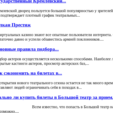
сударственный Кремлевский...
млевский дворец пользуется большой популярностью у зрителей
 подтверждает плотный график театральных...
лкан Престиж
иртуальных казино знают все опытные пользователи интернета.
таточно давно и успели обзавестись армией поклонников....
новные правила подбора...
бор актеров осуществляется несколькими способами. Наиболее 
рытые кастинги актеров, просмотр актерских баз,...
к сэкономить на билетах в...
открытия нового театрального сезона остается не так много вре
тавляют людей ограничивать себя в походах в...
ально ли купить билеты в Большой театр за прием
ем известно, что попасть в Большой театр на спект
озможно....