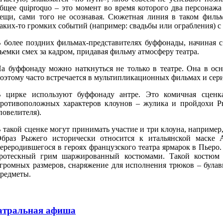
бщее quiproquo – это момент во время которого два персонажа
ещи, сами того не осознавая. Сюжетная линия в таком фильм
аких-то громких событий (например: свадьбы или ограбления) с
 более поздних фильмах-представителях буффонады, начиная с 
ъемки смех за кадром, придавая фильму атмосферу театра.
а буффонаду можно наткнуться не только в театре. Она в ос
оэтому часто встречается в мультипликационных фильмах и сер
 цирке используют буффонаду антре. Это комичная сценка
ротивоположных характеров клоунов – жулика и пройдохи Ры
повелителя).
 такой сценке могут принимать участие и три клоуна, например
браз Рыжего исторически относится к итальянской маске 
ереродившегося в героях французского театра ярмарок в Пьеро
ротескный грим шаржированный костюмами. Такой костюм 
громных размеров, снаряжение для исполнения трюков – булавк
редметы.
атральная афиша