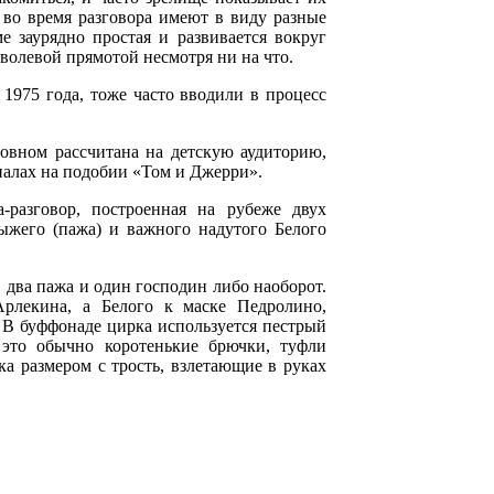
 во время разговора имеют в виду разные
е заурядно простая и развивается вокруг
 волевой прямотой несмотря ни на что.
1975 года, тоже часто вводили в процесс
новном рассчитана на детскую аудиторию,
иалах на подобии «Том и Джерри».
-разговор, построенная на рубеже двух
жего (пажа) и важного надутого Белого
, два пажа и один господин либо наоборот.
Арлекина, а Белого к маске Педролино,
. В буффонаде цирка используется пестрый
это обычно коротенькие брючки, туфли
а размером с трость, взлетающие в руках