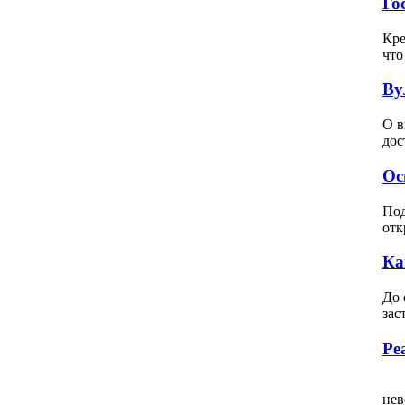
Го
Кре
что
Ву
О в
дос
Ос
Под
отк
Ка
До 
зас
Ре
Вс
нев