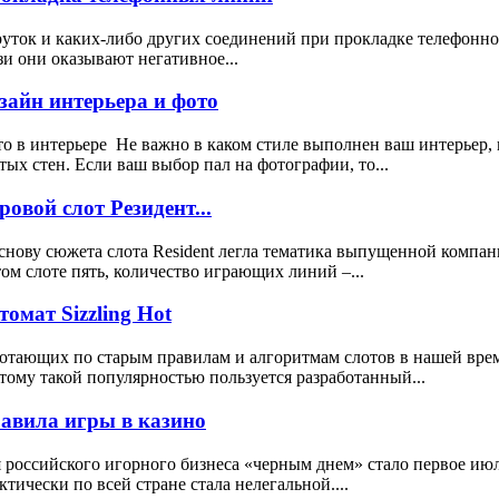
уток и каких-либо других соединений при прокладке телефонног
зи они оказывают негативное...
зайн интерьера и фото
о в интерьере Не важно в каком стиле выполнен ваш интерьер, 
тых стен. Если ваш выбор пал на фотографии, то...
ровой слот Резидент...
снову сюжета слота Resident легла тематика выпущенной компа
том слоте пять, количество играющих линий –...
томат Sizzling Hot
отающих по старым правилам и алгоритмам слотов в нашей врем
тому такой популярностью пользуется разработанный...
авила игры в казино
 российского игорного бизнеса «черным днем» стало первое июля
ктически по всей стране стала нелегальной....