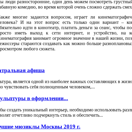
ы люди разносторонние, один день можем посмотреть грустны
абавную комедию, во время которой очень сложно сдержать смех
акже многие задаются вопросом, играет ли кинематографич
еловека? И на этот вопрос есть только один вариант – ко
бязательно идти в кинотеатр, платить деньги за сеанс, чтобы 
росто иметь выход к сети интернет, и устройство, на к
инематография занимает огромное значение в нашей жизни, поэ
ежиссеры стараются создавать как можно больше разноплановы
росмотром любого сюжета.
атральная афиша
ьтура, является одной из наиболее важных составляющих в жизн
о чувствовать себя полноценным человеком,...
ульптуры в оформлении...
бы создать уникальный интерьер, необходимо использовать раз
волят отчетливо подчеркнуть стиль и обеспечить...
чшие мюзиклы Москвы 2019 г.