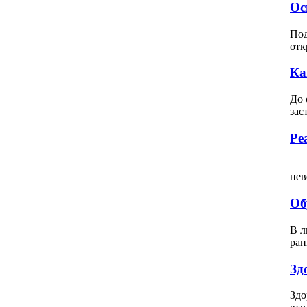
Ос
Под
отк
Ка
До 
зас
Ре
Вс
нев
Об
В л
ран
Зд
Здо