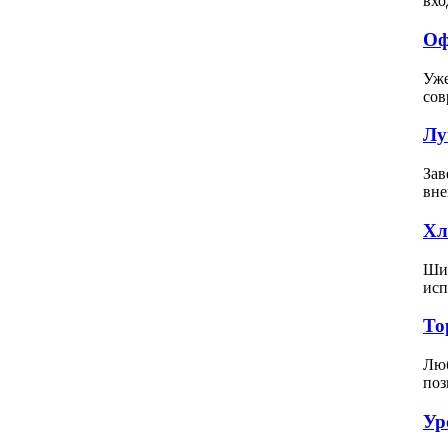
вхо
Оф
Уже
сов
Лу
Зав
вне
Хл
Шит
исп
То
Люб
поз
Ур