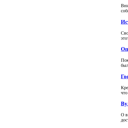
Вни
соб
Ис
Сво
это
Оп
Пок
был
Го
Кре
что
Ву
О в
дос