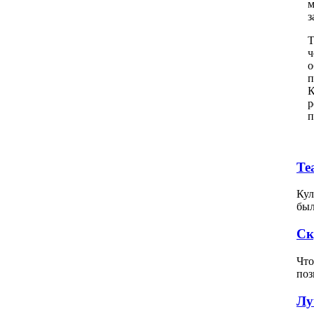
м
з
Т
ч
о
п
К
р
п
Те
Кул
был
Ск
Что
поз
Лу