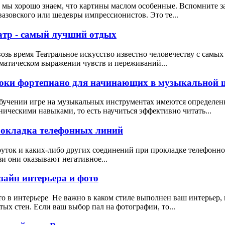
 мы хорошо знаем, что картины маслом особенные. Вспомните 
азовского или шедевры импрессионистов. Это те...
атр - самый лучший отдых
озь время Театральное искусство известно человечеству с самых
матическом выражении чувств и переживаний...
оки фортепиано для начинающих в музыкальной ш
бучении игре на музыкальных инструментах имеются определен
ническими навыками, то есть научиться эффективно читать...
окладка телефонных линий
уток и каких-либо других соединений при прокладке телефонног
зи они оказывают негативное...
зайн интерьера и фото
о в интерьере Не важно в каком стиле выполнен ваш интерьер, 
тых стен. Если ваш выбор пал на фотографии, то...