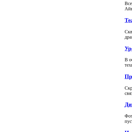
Все
Айв
Те
Скв
дра
Ур
В о
тех
Пр
Скр
свя
Ди
Фот
пус