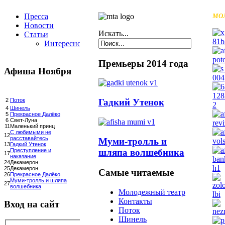
Пресса
МО
Новости
Искать...
Статьи
Интересное
Премьеры 2014 года
Афиша Ноября
Гадкий Утенок
2
Поток
4
Шинель
5
Прекрасное Далёко
6
Свет-Луна
11
Маленький принц
С любимыми не
12
расставайтесь
Муми-тролль и
13
Гадкий Утенок
шляпа волшебника
Преступление и
17
наказание
24
Декамерон
25
Декамерон
Самые читаемые
26
Прекрасное Далёко
Муми-тролль и шляпа
27
волшебника
Молодежный театр
Контакты
Вход на сайт
Поток
Шинель