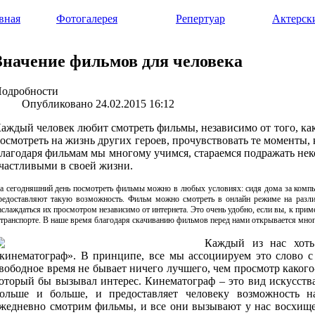
вная
Фотогалерея
Репертуар
Актерск
Значение фильмов для человека
одробности
Опубликовано 24.02.2015 16:12
аждый человек любит смотреть фильмы, независимо от того, как
осмотреть на жизнь других героев, прочувствовать те моменты,
лагодаря фильмам мы многому учимся, стараемся подражать нек
частливыми в своей жизни.
а сегодняшний день посмотреть фильмы можно в любых условиях: сидя дома за компью
редоставляют такую возможность. Фильм можно смотреть в онлайн режиме на разл
аслаждаться их просмотром независимо от интернета. Это очень удобно, если вы, к приме
 транспорте. В наше время благодаря скачиванию фильмов перед нами открывается мно
Каждый из нас хоть
кинематограф». В принципе, все мы ассоциируем это слово с
вободное время не бывает ничего лучшего, чем просмотр какого
оторый бы вызывал интерес. Кинематограф – это вид искусства
ольше и больше, и предоставляет человеку возможность н
жедневно смотрим фильмы, и все они вызывают у нас восхище