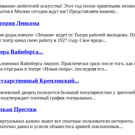
манию любителей искусства! Этот год полон приятными неожида
ытия в Москве сегодня ждут вас! Представляем вашему...
тория Ленкома
ю родословную «Ленком» ведет от Театра рабочей молодежи. 
т театр начал свою работу в 1927 году. Свое кредо...
ера Вайнберга...
лонники Вайнберга ликуют. Практически сразу после того, как 
а отыграна в театре «Новая опера», последняя его...
сударственный Кремлевский...
млевский дворец пользуется большой популярностью у зрителей
 подтверждает плотный график театральных...
лкан Престиж
иртуальных казино знают все опытные пользователи интернета.
таточно давно и успели обзавестись армией поклонников....