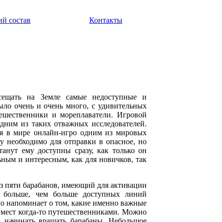
ий состав
Контакты
сещать на Земле самые недоступные и
ыло очень и очень много, с удивительных
ешественники и мореплаватели. Игровой
одним из таких отважных исследователей.
тся в мире онлайн-игро одним из мировых
у необходимо для отправки в опасное, но
танут ему доступны сразу, как только он
ьным и интересным, как для новичков, так
из пяти барабанов, имеющий для активации
 больше, чем больше доступных линий
о напоминает о том, какие именно важные
 мест когда-то путешественниками. Можно
к начинать вращать барабаны. Небольшое