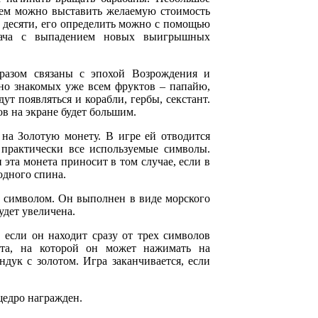
нем можно выставить желаемую стоимость
до десяти, его определить можно с помощью
огача с выпадением новых выигрышных
разом связаны с эпохой Возрождения и
но знакомых уже всем фруктов – папайю,
ут появляться и корабли, гербы, секстант.
ов на экране будет большим.
на Золотую монету. В игре ей отводится
 практически все используемые символы.
 эта монета приносит в том случае, если в
 одного спина.
ры символом. Он выполнен в виде морского
будет увеличена.
, если он находит сразу от трех символов
рта, на которой он может нажимать на
дук с золотом. Игра заканчивается, если
 щедро награжден.