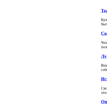
Те
Кул
был
Ск
Что
поз
Лу
Вни
соб
Ис
Сво
это
Оп