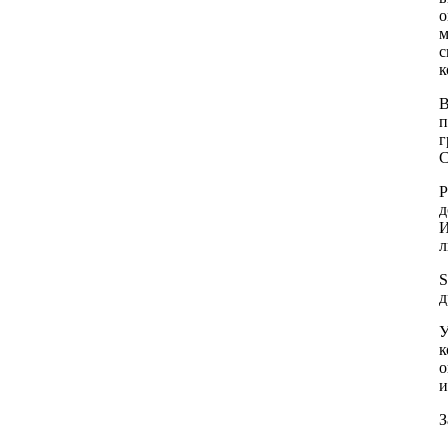
о
м
с
к
В
п
г
С
Р
д
И
л
S
д
У
к
о
и
З