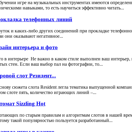
бучении игре на музыкальных инструментах имеются определен
ническими навыками, то есть научиться эффективно читать...
окладка телефонных линий
уток и каких-либо других соединений при прокладке телефонног
зи они оказывают негативное...
зайн интерьера и фото
о в интерьере Не важно в каком стиле выполнен ваш интерьер, 
тых стен. Если ваш выбор пал на фотографии, то...
ровой слот Резидент...
снову сюжета слота Resident легла тематика выпущенной компа
том слоте пять, количество играющих линий –...
томат Sizzling Hot
отающих по старым правилам и алгоритмам слотов в нашей врем
тому такой популярностью пользуется разработанный...
авила игры в казино