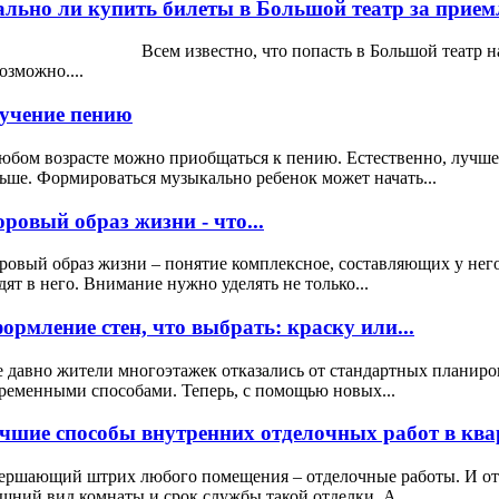
ально ли купить билеты в Большой театр за прием
ем известно, что попасть в Большой театр на спект
озможно....
учение пению
юбом возрасте можно приобщаться к пению. Естественно, лучше 
ьше. Формироваться музыкально ребенок может начать...
оровый образ жизни - что...
ровый образ жизни – понятие комплексное, составляющих у нег
дят в него. Внимание нужно уделять не только...
ормление стен, что выбрать: краску или...
 давно жители многоэтажек отказались от стандартных планиро
ременными способами. Теперь, с помощью новых...
чшие способы внутренних отделочных работ в квар
ершающий штрих любого помещения – отделочные работы. И от к
шний вид комнаты и срок службы такой отделки. А...