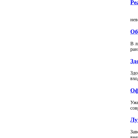
Ре
Вс
нев
Об
В л
ран
Зд
Здо
вхо
Оф
Уже
сов
Лу
Зав
вне