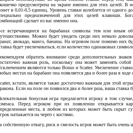
кошечко предусмотрена на экране именно для этих целей. В 
онет в 0,01-0,5 единиц. Уровень ставки колеблется от одного 
пециально предназначенной для этих целей клавиши. Б
омбинаций сделает из вас именно она.
се встречающиеся на барабанах символы тем или иным об
утешествиями. Можно будет увидеть среди них немало доволь
ранат, авокадо, манго, бананы. На игровом поле помимо них буд
тавка будет увеличиваться, если количество одинаковых символ
екомендуем обратить внимание среди дополнительных знаков 
остаточно важная роль, поскольку она может заменять собой
сключением являются только Bonus и Scatter. Увеличение ставки
юбых местах на барабане она появляется два и более раза в ходе
catter, кстати, является также достаточно важным для этой иг
ракона. Если на поле он появился два и более раза, ваша ставка 
влекательная бонусная игра предлагается игроку в том случае
омпаса. Перед игроком при их появлении открывается ка
пределенные места, в любом из которых может быть скрыт сун
грок натыкается на череп с костями.
а собственную отвагу, риск и смелость игрок может быть очень