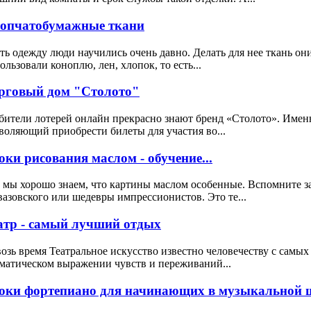
опчатобумажные ткани
ь одежду люди научились очень давно. Делать для нее ткань он
ользовали коноплю, лен, хлопок, то есть...
рговый дом "Столото"
ители лотерей онлайн прекрасно знают бренд «Столото». Именн
воляющий приобрести билеты для участия во...
оки рисования маслом - обучение...
 мы хорошо знаем, что картины маслом особенные. Вспомните 
азовского или шедевры импрессионистов. Это те...
атр - самый лучший отдых
озь время Театральное искусство известно человечеству с самых
матическом выражении чувств и переживаний...
оки фортепиано для начинающих в музыкальной ш