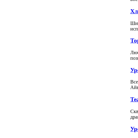
Хл
Шит
исп
То
Люб
поз
Ур
Все
Айв
Те
Скв
дра
Ур