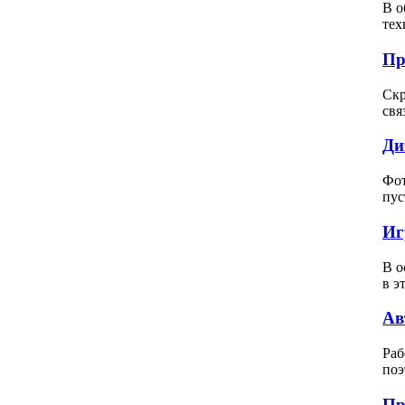
В о
тех
Пр
Скр
свя
Ди
Фот
пус
Иг
В о
в э
Ав
Раб
поэ
Пр