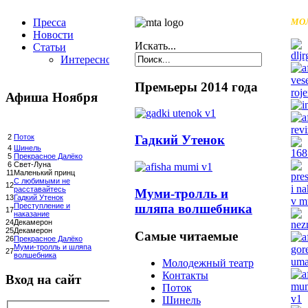
Пресса
МО
Новости
Искать...
Статьи
Интересное
Премьеры 2014 года
Афиша Ноября
Гадкий Утенок
2
Поток
4
Шинель
5
Прекрасное Далёко
6
Свет-Луна
11
Маленький принц
С любимыми не
12
расставайтесь
Муми-тролль и
13
Гадкий Утенок
шляпа волшебника
Преступление и
17
наказание
24
Декамерон
25
Декамерон
Самые читаемые
26
Прекрасное Далёко
Муми-тролль и шляпа
27
волшебника
Молодежный театр
Контакты
Вход на сайт
Поток
Шинель