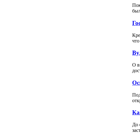
Пок
был
Го
Кре
что
Ву
О в
дос
Ос
Под
отк
Ка
До 
зас