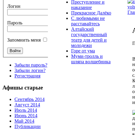
Преступление и
Логин
наказание
Гла
Прекрасное Далёко
С любимыми не
Пароль
расставайтесь
Алтайский
государственный
театр для детей и
Запомнить меня
П
молодежи
Горе от ума
Муми-тролль и
В
шляпа волшебника
н
Забыли пароль?
о
Забыли логин?
с
Регистрация
К
л
Афишы старые
о
н
Сентябрь 2014
и
Август 2014
Июль 2014
Июнь 2014
д
Май 2014
и
Публикации
п
в