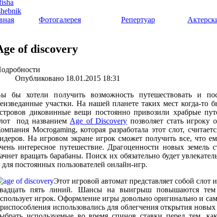
вная
Фотогалерея
Репертуар
Актерск
Age of discovery
одробности
Опубликовано 18.01.2015 18:31
ы бы хотели получить возможность путешествовать и по
еизведанные участки. На нашей планете таких мест когда-то б
стровов диковинные вещи постоянно привозили храбрые пут
лот под названием
Age of Discovery
позволяет стать игроку 
омпания Mocrogaming, которая разработала этот слот, считае
идеров. На игровом экране игрок сможет получить все, что ем
чень интересное путешествие. Драгоценности новых земель с
ачнет вращать барабаны. Поиск их обязательно будет увлекател
 для постоянных пользователей онлайн-игр.
Этот игровой автомат представляет собой слот 
вадцать пять линий. Шансы на выигрыш повышаются тем
спользует игрок. Оформление игры довольно оригинально и сам
риспособления использовались для облегчения открытия новых
ыбрать используемые во время спинов ставки перед тем, ка