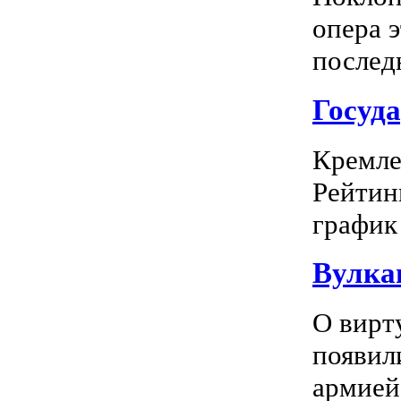
опера 
последн
Госуд
Кремле
Рейтин
график 
Вулка
О вирт
появил
армией