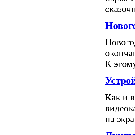
сказочн
Новог
Нового
оконча
К этом
Устро
Как и 
видеок
на экра