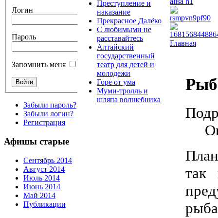
Преступление и
Логин
наказание
Прекрасное Далёко
С любимыми не
Пароль
расставайтесь
Главная
Алтайский
государственный
театр для детей и
Запомнить меня
молодежи
Рыб
Горе от ума
Муми-тролль и
шляпа волшебника
Забыли пароль?
Подр
Забыли логин?
Регистрация
О
Афишы старые
План
Сентябрь 2014
так 
Август 2014
Июль 2014
пред
Июнь 2014
Май 2014
рыба
Публикации