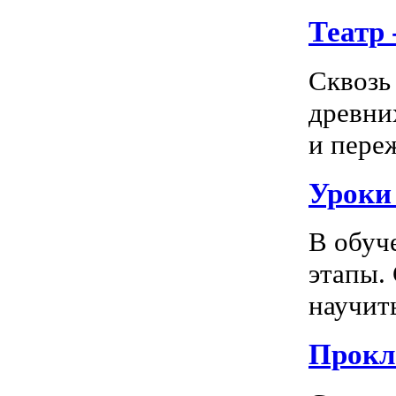
Театр
Сквозь
древни
и пере
Уроки
В обуч
этапы.
научить
Прокл