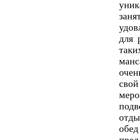
уник
заня
удов
для 
таки
манс
очен
сво
меро
подв
отды
обед
пред