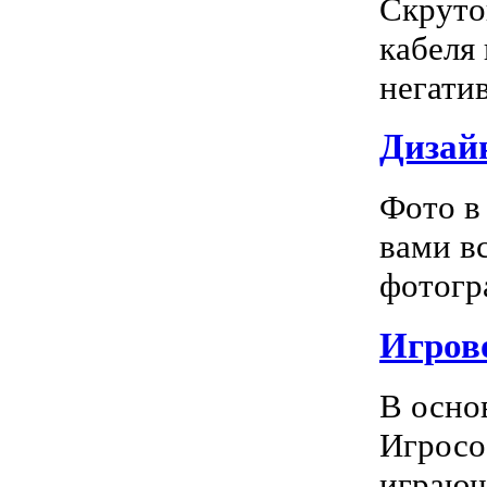
Скруто
кабеля
негатив
Дизай
Фото в
вами в
фотогра
Игрово
В осно
Игросо
играющ