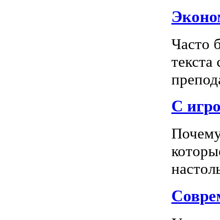
Эконом
Часто 
текста
препода
С игро
Почему
которы
настоль
Соврем