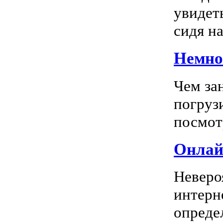
увидеть
сидя на
Немног
Чем за
погрузи
посмотр
Онлай
Неверо
интерн
опреде