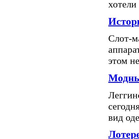
хотели
Истор
Слот-м
аппара
этом не
Модны
Леггин
сегодн
вид оде
Лотер