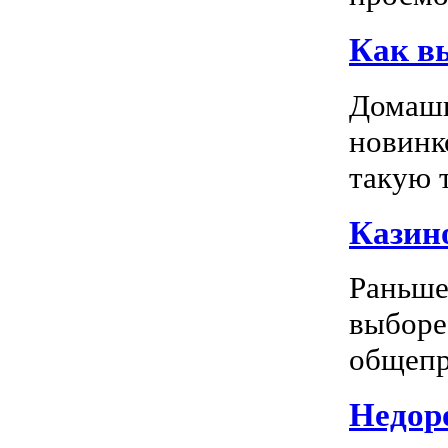
Как в
Домашн
новинк
такую т
Казино
Раньше
выборе
общепр
Недоро