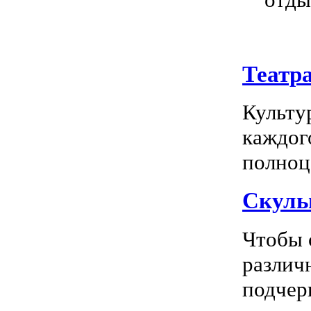
Театр
Культу
каждог
полноц
Скуль
Чтобы 
различ
подчерк