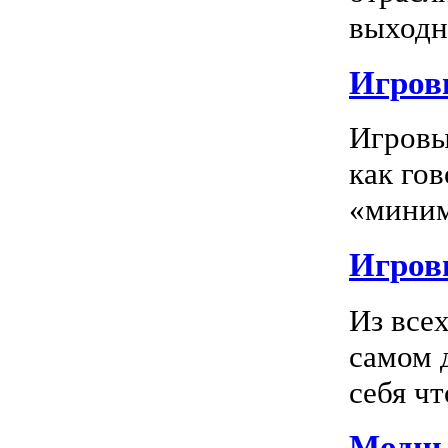
выходно
Игровы
Игровы
как го
«миним
Игровы
Из все
самом 
себя чт
Модны