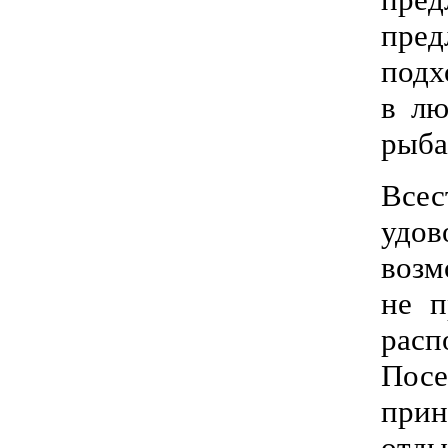
пре
подх
в лю
рыба
Все
удов
возм
не п
рас
Посе
прин
отды