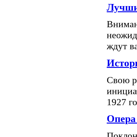
Лучши
Вниман
неожид
ждут в
Истор
Свою р
инициа
1927 го
Опера 
Поклон