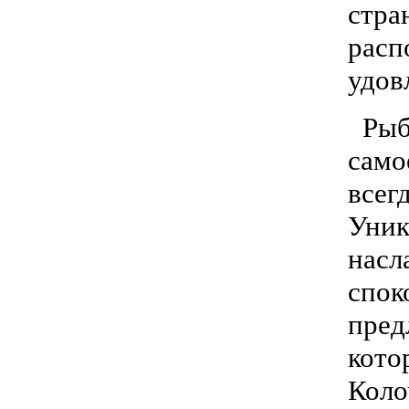
стра
рас
удов
Рыба
само
всег
Уник
нас
спок
пред
кото
Коло