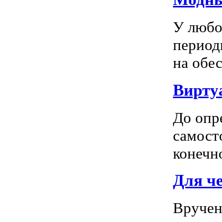
У любо
период
на обес
Вирту
До опр
самосто
конечно
Для ч
Вручен