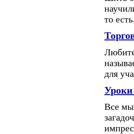
научил
то есть.
Торго
Любите
называ
для уча
Уроки 
Все мы
загадо
импресс