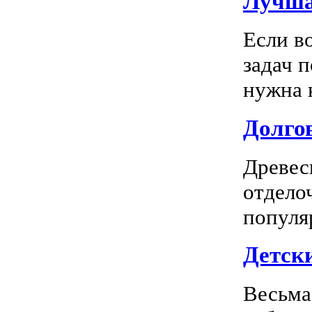
Лучша
Если в
задач 
нужна к
Долгов
Древес
отдело
популя
Детск
Весьма