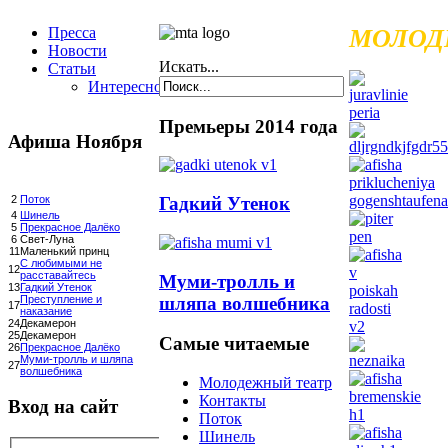
Пресса
МОЛОД
Новости
Искать...
Статьи
Интересное
Премьеры 2014 года
Афиша Ноября
Гадкий Утенок
2
Поток
4
Шинель
5
Прекрасное Далёко
6
Свет-Луна
11
Маленький принц
С любимыми не
12
расставайтесь
Муми-тролль и
13
Гадкий Утенок
шляпа волшебника
Преступление и
17
наказание
24
Декамерон
25
Декамерон
Самые читаемые
26
Прекрасное Далёко
Муми-тролль и шляпа
27
волшебника
Молодежный театр
Контакты
Вход на сайт
Поток
Шинель