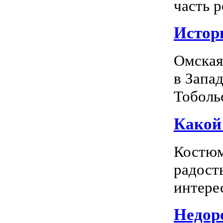
часть р
Истор
Омская
в Запа
Тоболь
Какой
Костюм
радость
интерес
Недоро