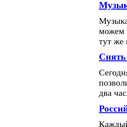
Музык
Музыка
можем 
тут же
Снять 
Сегодн
позвол
два час
Росси
Каждый