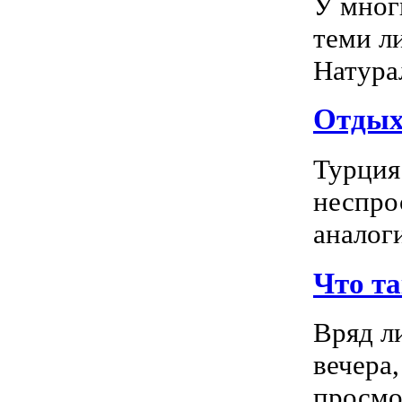
У мног
теми л
Натура
Отдых 
Турция
неспро
аналог
Что т
Вряд л
вечера
просмо