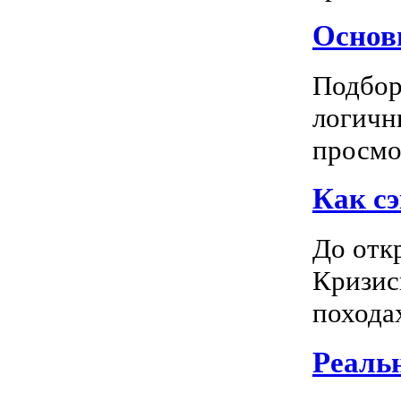
Основн
Подбор
логичн
просмот
Как сэ
До отк
Кризис
походах
Реальн