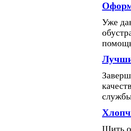
Оформл
Уже да
обустр
помощь
Лучшие
Заверш
качест
службы 
Хлопч
Шить о