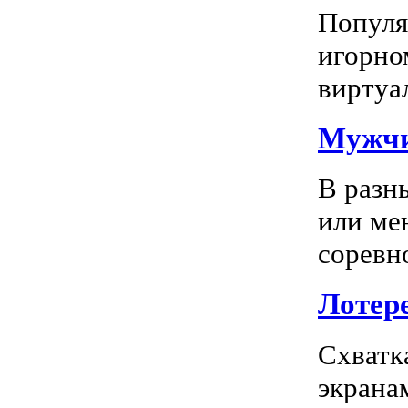
Популяр
игорно
виртуал
Мужчи
В разн
или ме
соревно
Лотере
Схватк
экрана