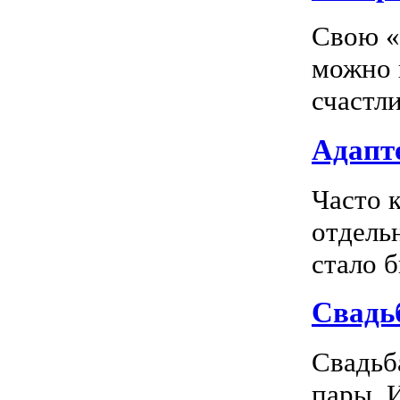
Свою «
можно 
счастл
Адапте
Часто 
отдель
стало 
Свадь
Свадьб
пары. 