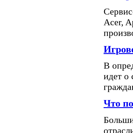
Сервис
Acer, A
произво
Игрово
В опре
идет о
граждан
Что п
Больши
отрасл