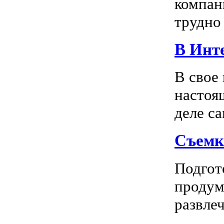
компан
трудно 
В Инте
В свое
настоя
деле са
Съемк
Подгото
продум
развлеч