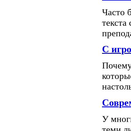
Часто 
текста
препода
С игро
Почему
которы
настоль
Соврем
У мног
теми л