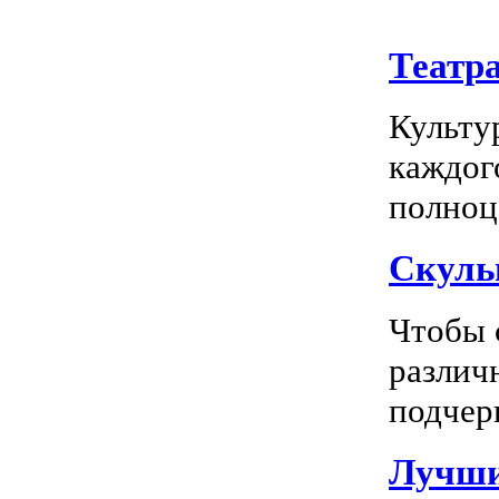
Театр
Культу
каждог
полноц
Скуль
Чтобы 
различ
подчерк
Лучши