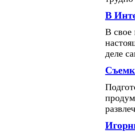
В Инте
В свое
настоя
деле са
Съемк
Подгото
продум
развлеч
Игорны