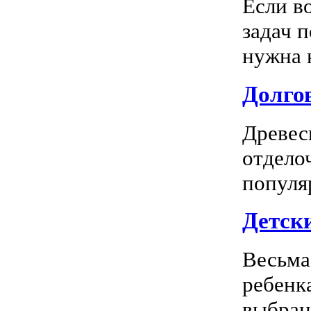
Если в
задач 
нужна к
Долгов
Древес
отдело
популя
Детск
Весьма
ребенк
выбран