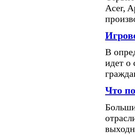
Acer, A
произво
Игрово
В опре
идет о
граждан
Что п
Больши
отрасл
выходно