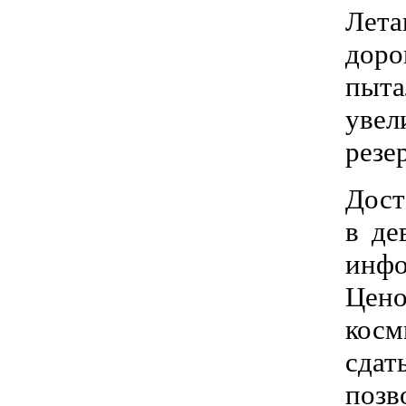
Лета
доро
пыта
увел
резе
Дост
в де
инфо
Цен
косм
сдат
поз