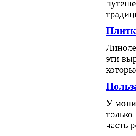
путеше
традиц
Плитка
Линоле
эти вы
которы
Польз
У мони
только
часть р