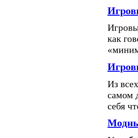
Игровы
Игровы
как го
«миним
Игровы
Из все
самом 
себя чт
Модны