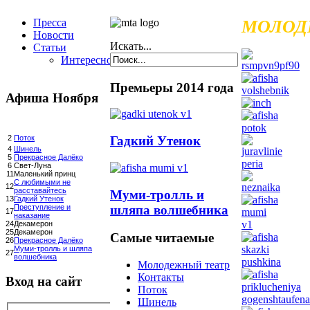
Пресса
МОЛОД
Новости
Искать...
Статьи
Интересное
Премьеры 2014 года
Афиша Ноября
Гадкий Утенок
2
Поток
4
Шинель
5
Прекрасное Далёко
6
Свет-Луна
11
Маленький принц
С любимыми не
12
расставайтесь
Муми-тролль и
13
Гадкий Утенок
шляпа волшебника
Преступление и
17
наказание
24
Декамерон
25
Декамерон
Самые читаемые
26
Прекрасное Далёко
Муми-тролль и шляпа
27
волшебника
Молодежный театр
Контакты
Вход на сайт
Поток
Шинель