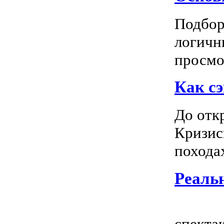
Подбор
логичн
просмот
Как сэ
До отк
Кризис
походах
Реальн
Всем
спектак