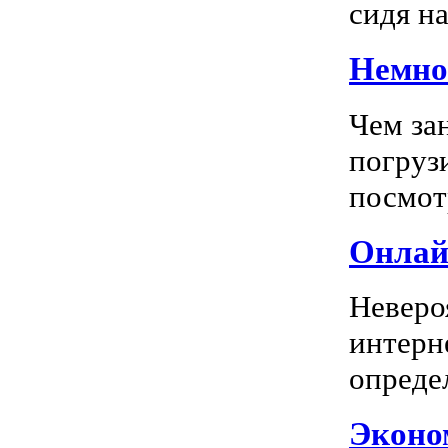
сидя на
Немног
Чем за
погрузи
посмотр
Онлай
Неверо
интерн
опреде
Эконом