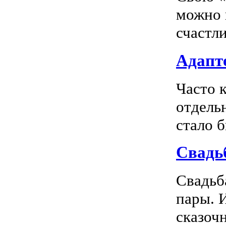
можно 
счастл
Адапте
Часто 
отдель
стало 
Свадь
Свадьб
пары. 
сказочн