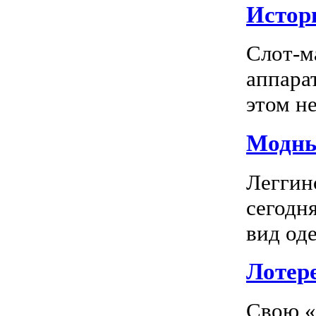
Истор
Слот-м
аппара
этом не
Модны
Леггин
сегодн
вид оде
Лотер
Свою «