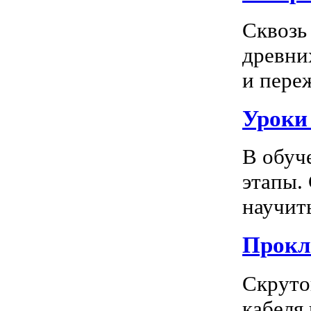
Сквозь
древни
и пере
Уроки
В обуч
этапы.
научить
Прокл
Скруто
кабеля