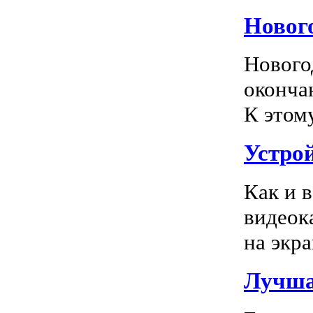
Новог
Нового
оконча
К этом
Устро
Как и 
видеок
на экра
Лучша