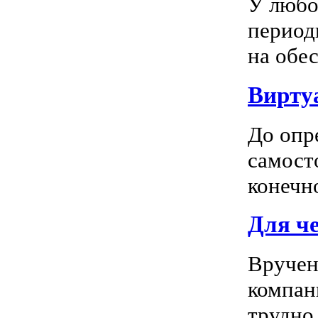
У любо
период
на обес
Вирту
До опр
самосто
конечно
Для ч
Вручен
компан
трудно 