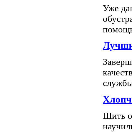
Уже да
обустр
помощь
Лучшие
Заверш
качест
службы 
Хлопч
Шить о
научил