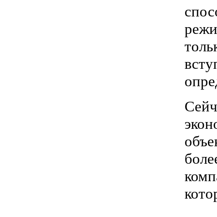
спо
режи
толь
вст
опре
Сейч
экон
объе
боле
комп
кото