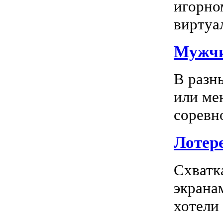
игорно
виртуал
Мужчи
В разн
или ме
соревно
Лотере
Схватк
экрана
хотели