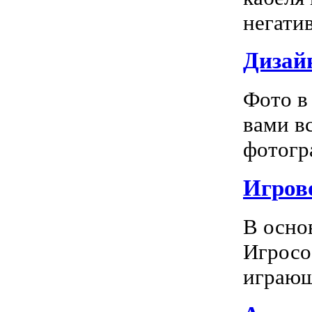
негатив
Дизай
Фото в
вами в
фотогра
Игрово
В осно
Игросо
играющ