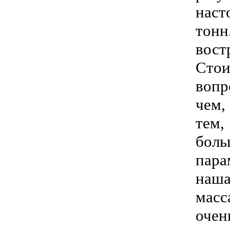
наст
тон
вост
Стои
вопр
чем,
тем,
боль
пара
наша
масс
очен