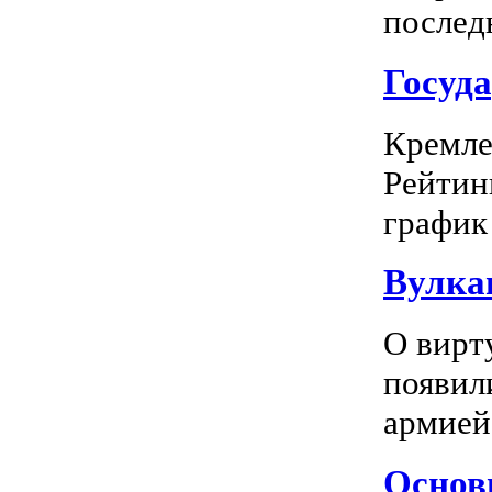
последн
Госуд
Кремле
Рейтин
график 
Вулка
О вирт
появил
армией
Основн