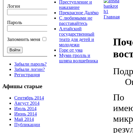
Преступление и
Логин
наказание
Прекрасное Далёко
Главная
С любимыми не
Пароль
расставайтесь
Алтайский
государственный
Поч
театр для детей и
Запомнить меня
молодежи
Горе от ума
вос
Муми-тролль и
шляпа волшебника
Забыли пароль?
Подр
Забыли логин?
Регистрация
О
Афишы старые
По 
Сентябрь 2014
Август 2014
име
Июль 2014
Июнь 2014
мик
Май 2014
Публикации
резу