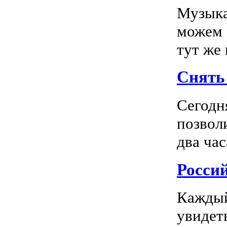
Музыка
можем 
тут же
Снять 
Сегодн
позвол
два час
Росси
Каждый
увидеть