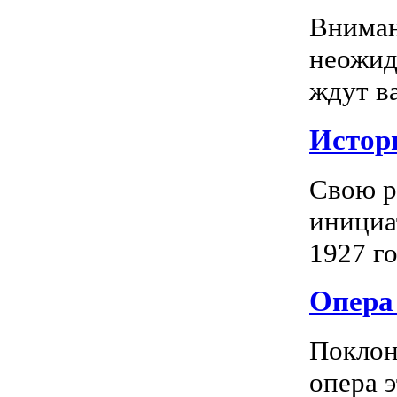
Вниман
неожид
ждут в
Истор
Свою р
инициа
1927 го
Опера 
Поклон
опера 