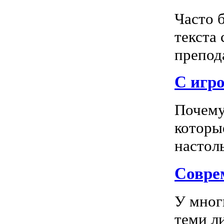
Часто 
текста
препода
С игро
Почему
которы
настоль
Соврем
У мног
теми л