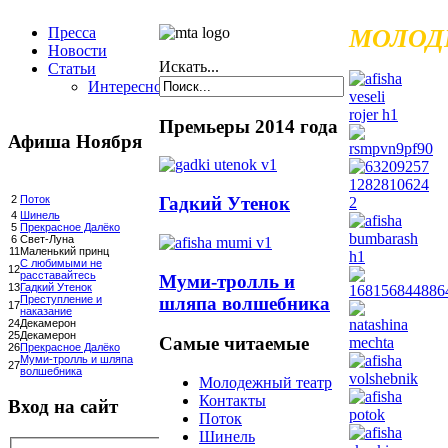
Пресса
МОЛОД
Новости
Искать...
Статьи
Интересное
Премьеры 2014 года
Афиша Ноября
Гадкий Утенок
2
Поток
4
Шинель
5
Прекрасное Далёко
6
Свет-Луна
11
Маленький принц
С любимыми не
12
расставайтесь
Муми-тролль и
13
Гадкий Утенок
шляпа волшебника
Преступление и
17
наказание
24
Декамерон
25
Декамерон
Самые читаемые
26
Прекрасное Далёко
Муми-тролль и шляпа
27
волшебника
Молодежный театр
Контакты
Вход на сайт
Поток
Шинель