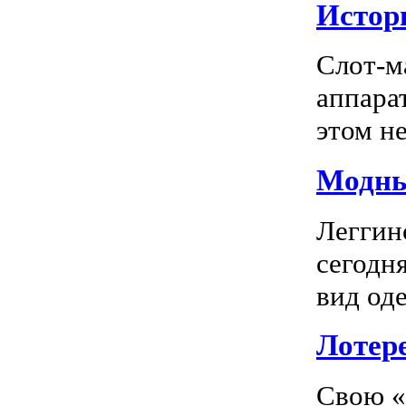
Истор
Слот-м
аппара
этом не
Модны
Леггин
сегодн
вид оде
Лотер
Свою «