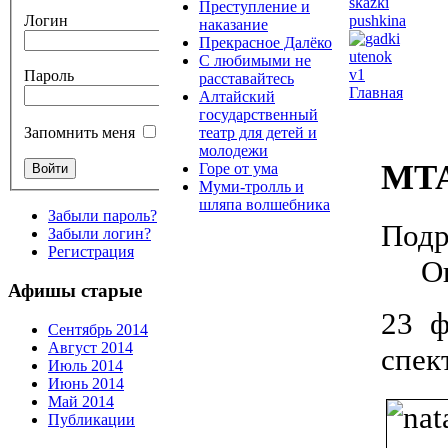
Преступление и
Логин
наказание
Прекрасное Далёко
С любимыми не
Пароль
расставайтесь
Главная
Алтайский
государственный
театр для детей и
Запомнить меня
молодежи
МТА
Горе от ума
Муми-тролль и
шляпа волшебника
Забыли пароль?
Подр
Забыли логин?
Регистрация
О
Афишы старые
23 ф
Сентябрь 2014
Август 2014
спек
Июль 2014
Июнь 2014
Май 2014
Публикации