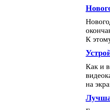
Новог
Нового
оконча
К этом
Устро
Как и 
видеок
на экра
Лучша