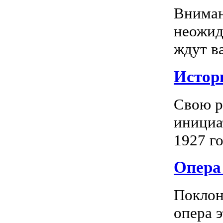
Вниман
неожид
ждут в
Истор
Свою р
инициа
1927 го
Опера 
Поклон
опера 