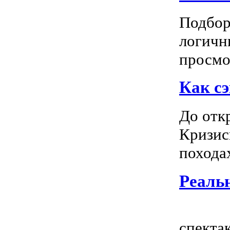
Подбор
логичн
просмот
Как сэ
До отк
Кризис
походах
Реальн
Всем
спектак