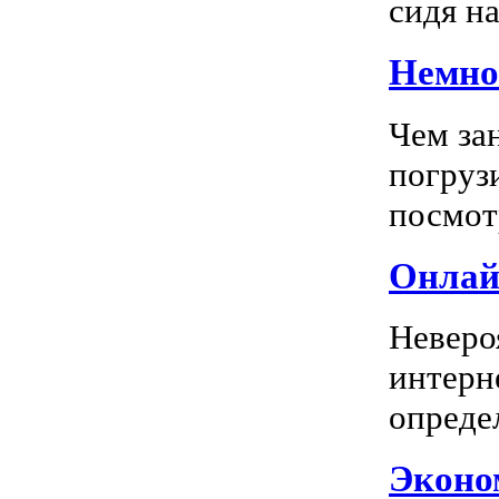
сидя на
Немног
Чем за
погрузи
посмотр
Онлай
Неверо
интерн
опреде
Эконом