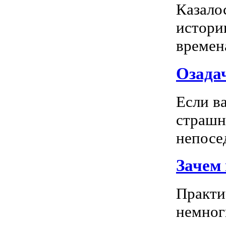
Казало
истори
времена
Озадач
Если ва
страшн
непосед
Зачем
Практи
немног