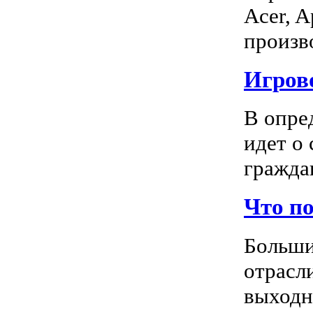
Acer, A
произво
Игрово
В опре
идет о
граждан
Что п
Больши
отрасл
выходно