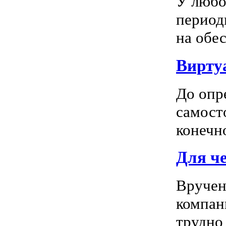
У любо
период
на обес
Вирту
До опр
самосто
конечно
Для ч
Вручен
компан
трудно 