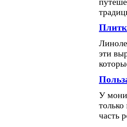
путеше
традиц
Плитка
Линоле
эти вы
которы
Польз
У мони
только
часть р