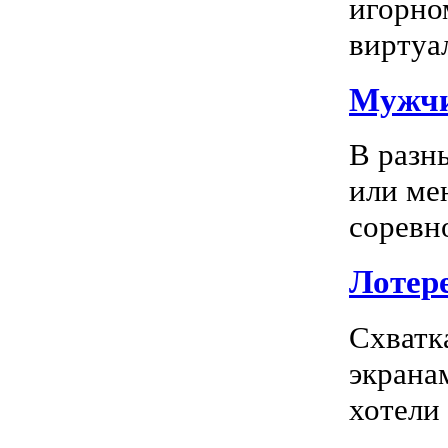
игорно
виртуал
Мужчи
В разн
или ме
соревно
Лотере
Схватк
экрана
хотели