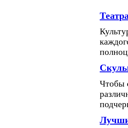
Театр
Культу
каждог
полноц
Скуль
Чтобы 
различ
подчерк
Лучши