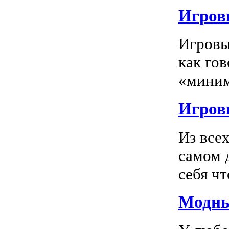
Игровы
Игровы
как го
«миним
Игровы
Из все
самом 
себя чт
Модны