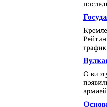
последн
Госуд
Кремле
Рейтин
график 
Вулка
О вирт
появил
армией
Основн