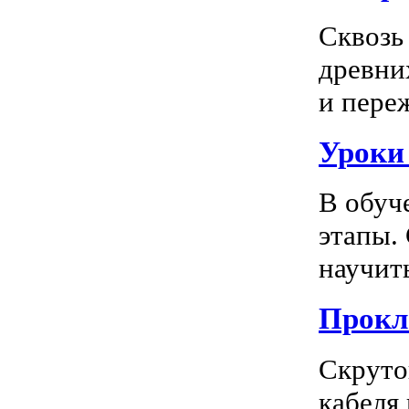
Сквозь
древни
и пере
Уроки
В обуч
этапы.
научить
Прокл
Скруто
кабеля