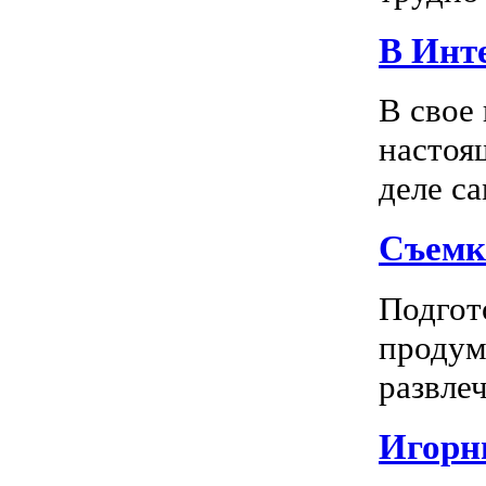
В Инте
В свое
настоя
деле са
Съемк
Подгото
продум
развлеч
Игорны