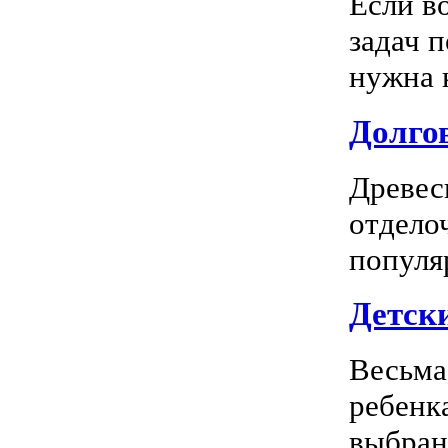
Если в
задач 
нужна к
Долгов
Древес
отдело
популя
Детск
Весьма
ребенк
выбран