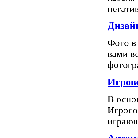
негатив
Дизай
Фото в
вами в
фотогра
Игрово
В осно
Игросо
играющ