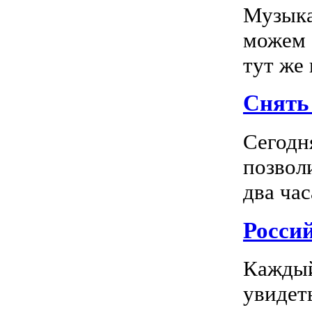
Музыка
можем 
тут же
Снять 
Сегодн
позвол
два час
Росси
Каждый
увидеть