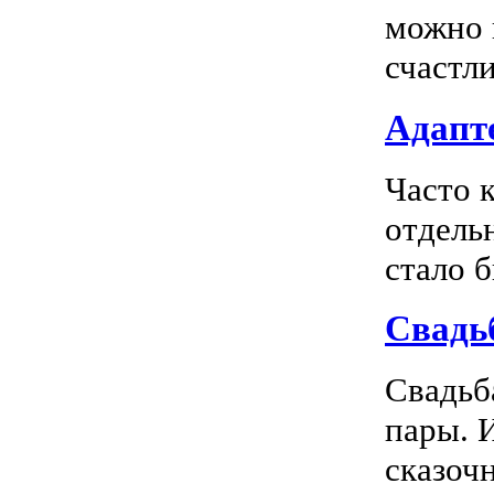
можно 
счастл
Адапте
Часто 
отдель
стало 
Свадь
Свадьб
пары. 
сказочн