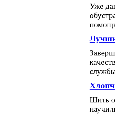
Уже да
обустр
помощь
Лучшие
Заверш
качест
службы 
Хлопч
Шить о
научил