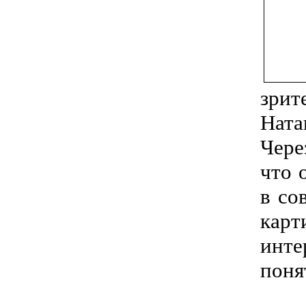
зри
Нат
Чере
что 
в со
карт
инт
поня