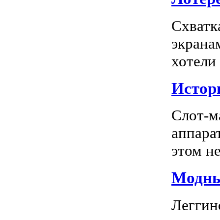
Схватк
экрана
хотели
Истор
Слот-м
аппара
этом не
Модны
Леггин