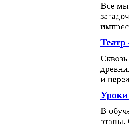
Все мы
загадо
импресс
Театр
Сквозь
древни
и пере
Уроки
В обуч
этапы.