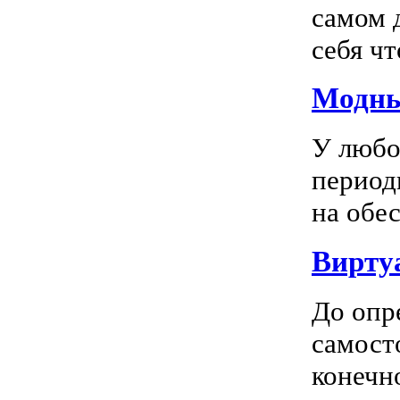
самом 
себя чт
Модны
У любо
период
на обес
Вирту
До опр
самосто
конечно