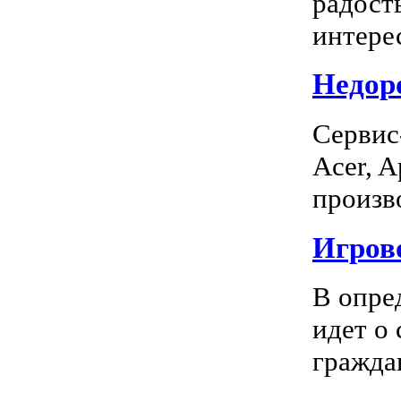
радость
интерес
Недоро
Сервис
Acer, A
произво
Игрово
В опре
идет о
граждан