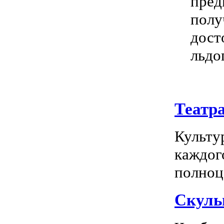
пред
полу
дост
льдо
Театр
Культу
каждог
полноц
Скуль