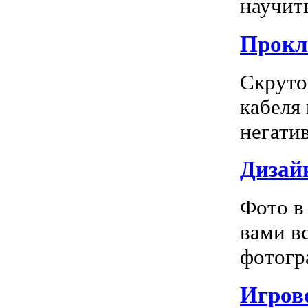
научить
Прокл
Скруто
кабеля
негатив
Дизай
Фото в
вами в
фотогра
Игрово