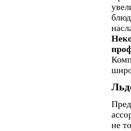
увел
блюд
насл
Неко
проф
Комп
широ
Льд
Пред
ассо
не т