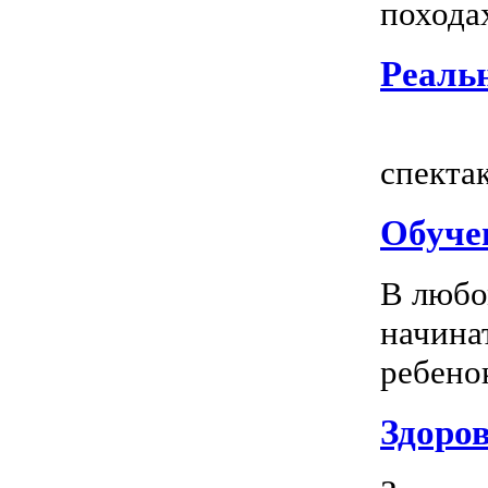
походах
Реальн
Всем
спектак
Обуче
В любо
начина
ребенок
Здоров