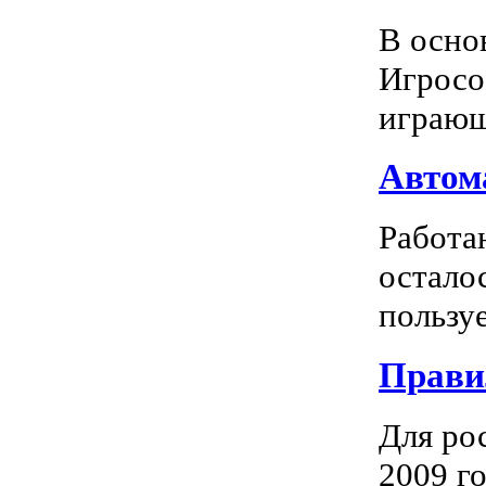
В осно
Игросо
играющ
Автома
Работа
остало
пользуе
Прави
Для ро
2009 го