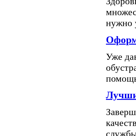
Здоров
множес
нужно у
Оформл
Уже да
обустр
помощь
Лучшие
Заверш
качест
службы 