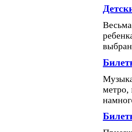
Детск
Весьма
ребенк
выбран
Билет
Музыка
метро,
намного
Билет