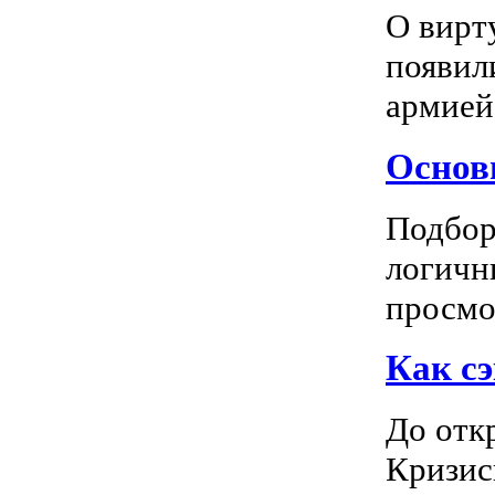
О вирт
появил
армией
Основн
Подбор
логичн
просмот
Как сэ
До отк
Кризис