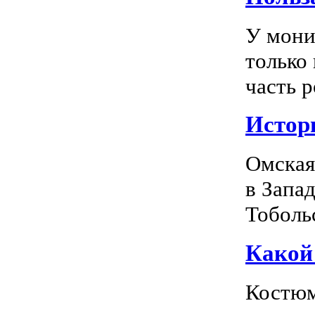
У мони
только
часть р
Истор
Омская
в Запа
Тоболь
Какой
Костюм