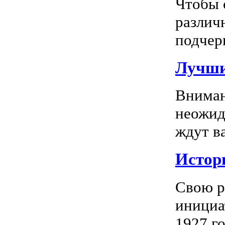
Чтобы 
различ
подчерк
Лучши
Вниман
неожид
ждут в
Истор
Свою р
инициа
1927 го