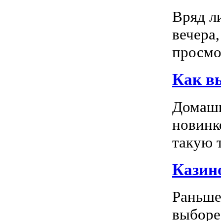
Вряд л
вечера
просмо
Как в
Домашн
новинк
такую т
Казино
Раньше
выборе