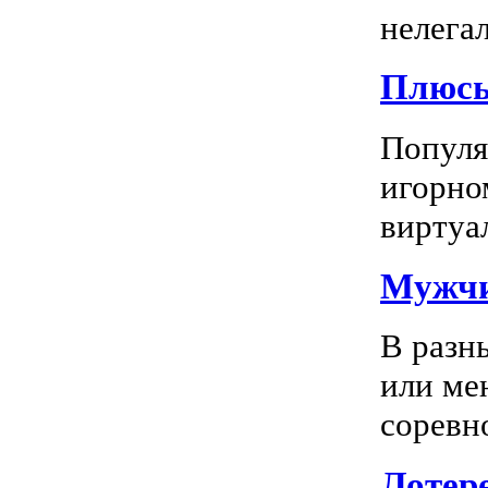
нелегал
Плюсы
Популяр
игорно
виртуал
Мужчи
В разн
или ме
соревно
Лотере