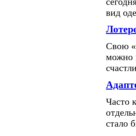
сегодн
вид оде
Лотер
Свою «
можно 
счастл
Адапте
Часто 
отдель
стало 