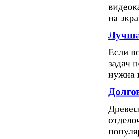
видеок
на экра
Лучша
Если в
задач 
нужна к
Долгов
Древес
отдело
популя