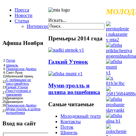
Пресса
МОЛОД
Новости
Искать...
Статьи
Интересное
Премьеры 2014 года
Афиша Ноября
Гадкий Утенок
2
Поток
4
Шинель
5
Прекрасное Далёко
6
Свет-Луна
11
Маленький принц
С любимыми не
12
расставайтесь
Муми-тролль и
13
Гадкий Утенок
шляпа волшебника
Преступление и
17
наказание
24
Декамерон
25
Декамерон
Самые читаемые
26
Прекрасное Далёко
Муми-тролль и шляпа
27
волшебника
Молодежный театр
Контакты
Вход на сайт
Поток
Шинель