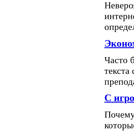
Неверо
интерн
опреде
Эконом
Часто 
текста
препода
С игро
Почему
которы