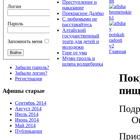
Преступление и
Логин
наказание
Прекрасное Далёко
С любимыми не
Пароль
расставайтесь
Алтайский
государственный
театр для детей и
Запомнить меня
молодежи
Главная
Горе от ума
Муми-тролль и
шляпа волшебника
Забыли пароль?
Забыли логин?
Пок
Регистрация
пищ
Афишы старые
Сентябрь 2014
Подр
Август 2014
Июль 2014
О
Июнь 2014
Май 2014
Публикации
Прио