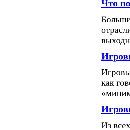
Что п
Больши
отрасл
выходно
Игровы
Игровы
как го
«миним
Игровы
Из все