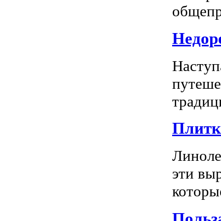
общепр
Недоро
Наступ
путеше
традиц
Плитка
Линоле
эти вы
которы
Польз