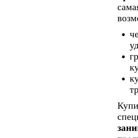
сама
возм
ч
у
г
к
к
т
Купи
спец
зани