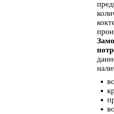
пред
коли
кокт
прои
Замо
потр
данн
нали
в
к
п
в