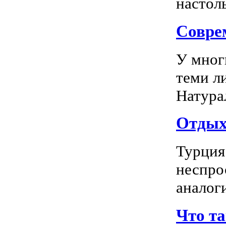
настоль
Соврем
У мног
теми л
Натура
Отдых 
Турция
неспро
аналог
Что т