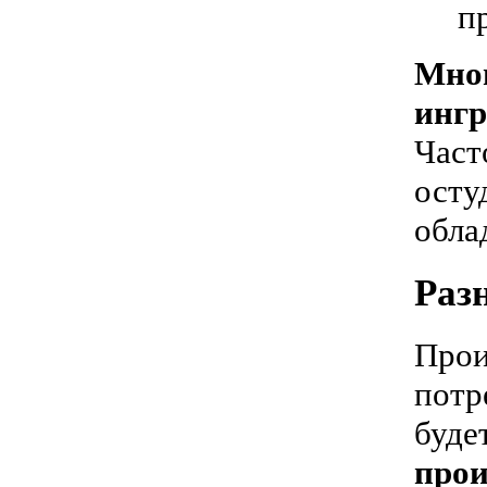
п
Мног
ингр
Част
осту
обла
Раз
Прои
потр
буде
прои