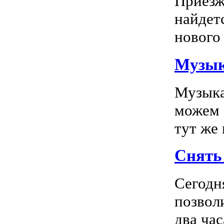
Приезж
найдет
нового 
Музык
Музыка
можем 
тут же
Снять 
Сегодн
позвол
два час