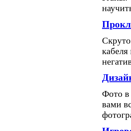
научить
Прокл
Скруто
кабеля
негатив
Дизай
Фото в
вами в
фотогра
Игрово