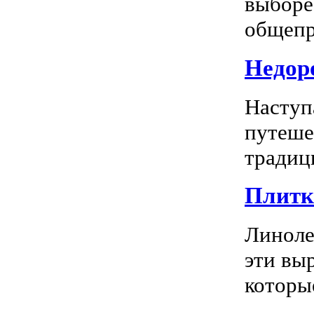
выборе
общепр
Недоро
Наступ
путеше
традиц
Плитка
Линоле
эти вы
которы