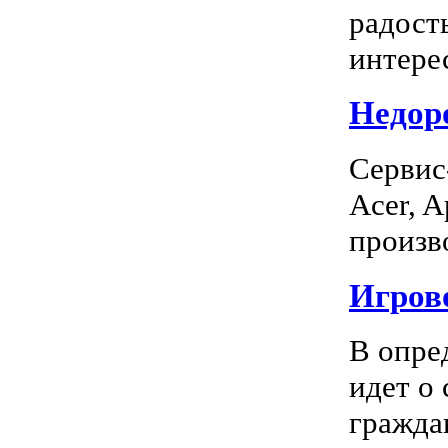
радость
интерес
Недоро
Сервис
Acer, A
произво
Игрово
В опре
идет о
граждан