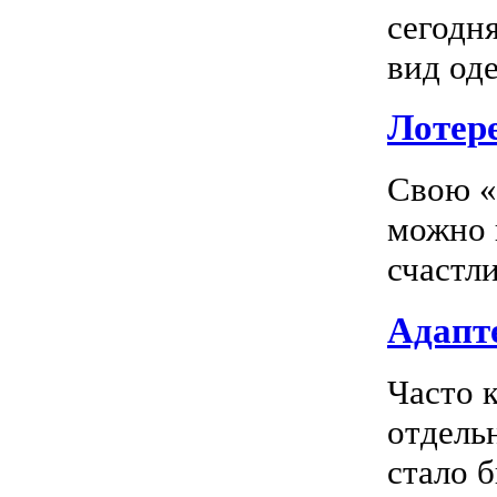
сегодн
вид оде
Лотер
Свою «
можно 
счастл
Адапте
Часто 
отдель
стало 