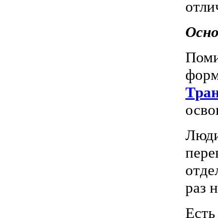
отли
Осно
Поми
фор
Тра
осво
Люди
пере
отде
раз 
Есть