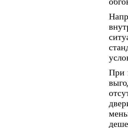
обго
Напр
внут
ситу
стан
усло
При 
выго
отсу
двер
мень
деш