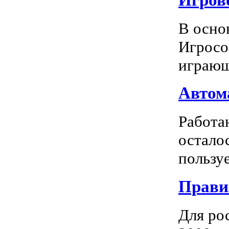
В осно
Игросо
играющ
Автома
Работа
остало
пользуе
Прави
Для ро