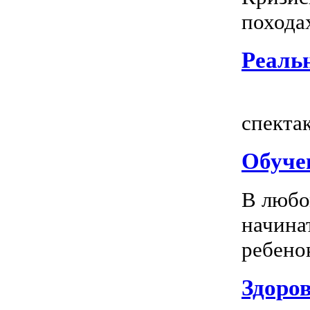
походах
Реальн
Всем
спектак
Обуче
В любо
начина
ребенок
Здоров