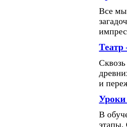
Все мы
загадо
импресс
Театр
Сквозь
древни
и пере
Уроки
В обуч
этапы.