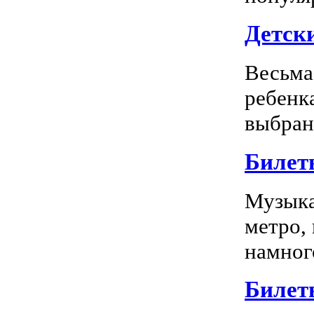
Детск
Весьма
ребенк
выбран
Билет
Музыка
метро,
намного
Билет