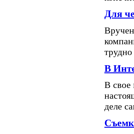
Для ч
Вручен
компан
трудно 
В Инте
В свое
настоя
деле са
Съемк