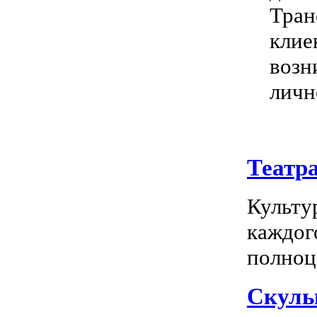
Тран
клие
возн
личн
Театр
Культу
каждог
полноц
Скуль