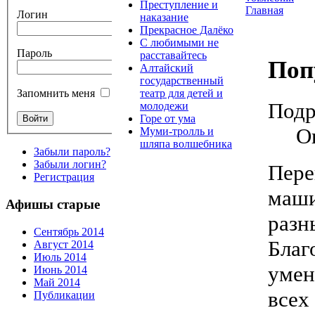
Преступление и
Главная
Логин
наказание
Прекрасное Далёко
С любимыми не
Пароль
расставайтесь
Поп
Алтайский
государственный
театр для детей и
Запомнить меня
Подр
молодежи
Горе от ума
О
Муми-тролль и
шляпа волшебника
Забыли пароль?
Забыли логин?
Пере
Регистрация
маши
Афишы старые
разн
Сентябрь 2014
Благ
Август 2014
Июль 2014
умен
Июнь 2014
Май 2014
все
Публикации