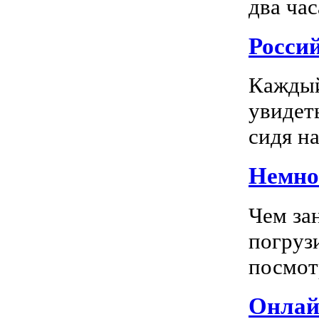
два час
Росси
Каждый
увидеть
сидя на
Немног
Чем за
погрузи
посмотр
Онлай