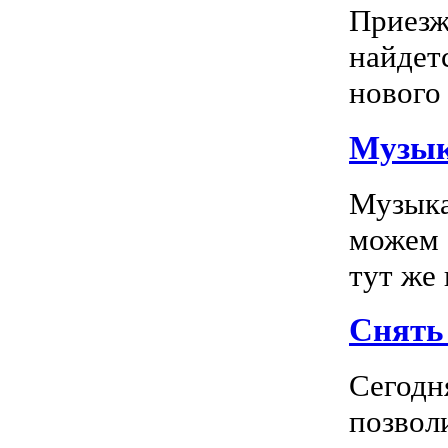
Приезж
найдет
нового 
Музык
Музыка
можем 
тут же
Снять 
Сегодн
позвол