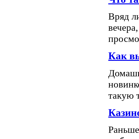
Вряд л
вечера
просмо
Как в
Домашн
новинк
такую т
Казино
Раньше