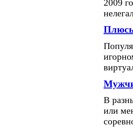
2009 го
нелегал
Плюсы
Популяр
игорно
виртуал
Мужчи
В разн
или ме
соревно