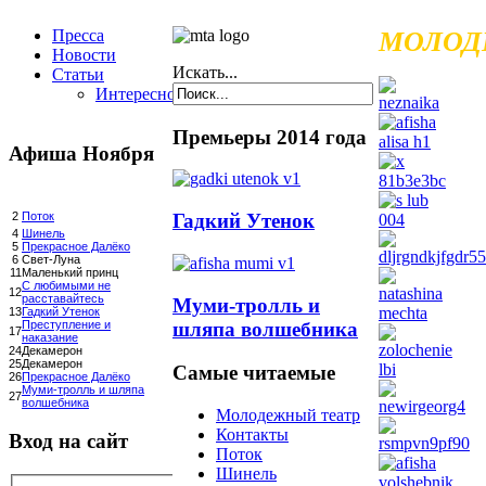
Пресса
МОЛОД
Новости
Искать...
Статьи
Интересное
Премьеры 2014 года
Афиша Ноября
Гадкий Утенок
2
Поток
4
Шинель
5
Прекрасное Далёко
6
Свет-Луна
11
Маленький принц
С любимыми не
12
расставайтесь
Муми-тролль и
13
Гадкий Утенок
шляпа волшебника
Преступление и
17
наказание
24
Декамерон
25
Декамерон
Самые читаемые
26
Прекрасное Далёко
Муми-тролль и шляпа
27
волшебника
Молодежный театр
Контакты
Вход на сайт
Поток
Шинель