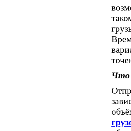
возм
тако
груз
Врем
вари
точе
Что
Отпр
зави
объ
гру