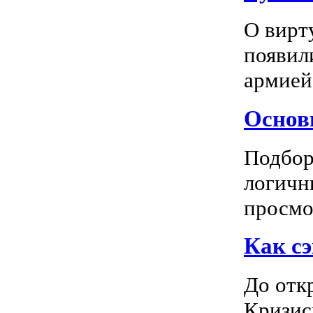
О вирт
появил
армией
Основн
Подбор
логичн
просмот
Как сэ
До отк
Кризис