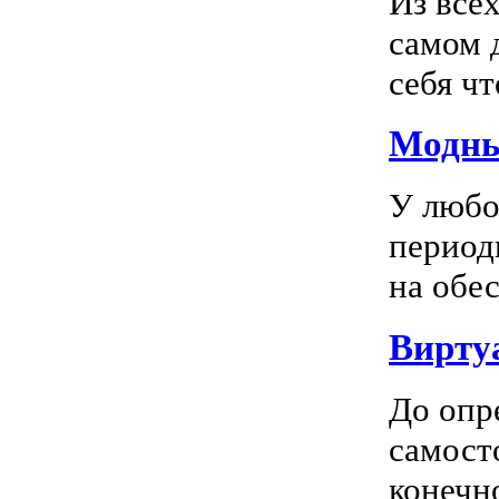
Из все
самом 
себя чт
Модны
У любо
период
на обес
Вирту
До опр
самосто
конечно