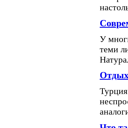
настоль
Соврем
У мног
теми л
Натура
Отдых 
Турция
неспро
аналог
Что т