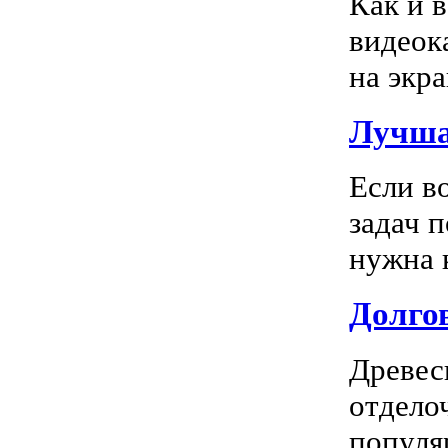
Как и 
видеок
на экра
Лучша
Если в
задач 
нужна к
Долгов
Древес
отдело
популя