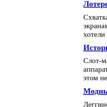
Лотере
Схватк
экрана
хотели
Истор
Слот-м
аппара
этом не
Модны
Леггин