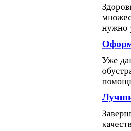
Здоров
множес
нужно у
Оформл
Уже да
обустр
помощь
Лучшие
Заверш
качест