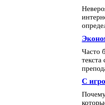
Неверо
интерн
опреде
Эконом
Часто 
текста
препода
С игро
Почему
которы