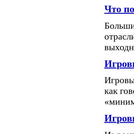
Что п
Больши
отрасл
выходно
Игровы
Игровы
как го
«миним
Игровы