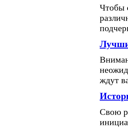
Чтобы 
различ
подчерк
Лучши
Вниман
неожид
ждут в
Истор
Свою р
инициа