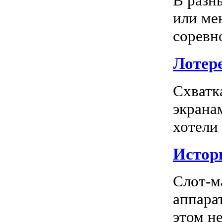
В разн
или ме
соревно
Лотере
Схватк
экрана
хотели
Истор
Слот-м
аппара
этом не