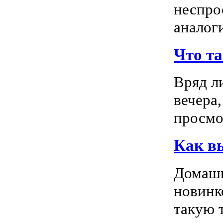
неспро
аналог
Что т
Вряд л
вечера
просмо
Как в
Домашн
новинк
такую т