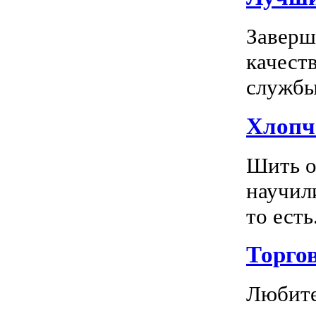
Заверш
качест
службы 
Хлопч
Шить о
научил
то есть.
Торго
Любите