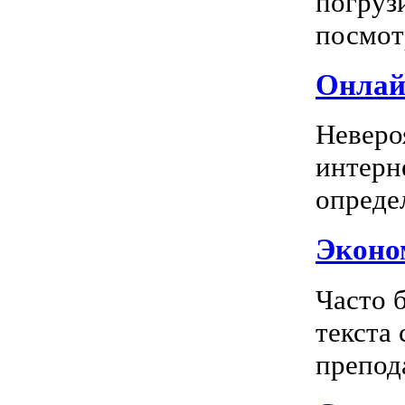
погрузи
посмотр
Онлай
Неверо
интерн
опреде
Эконом
Часто 
текста
препода