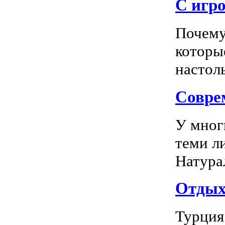
С игро
Почему
которы
настоль
Соврем
У мног
теми л
Натура
Отдых 
Турция