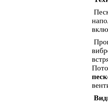
Песк
напо
вклю
Прои
вибр
встр
Пото
песк
вент
Вид