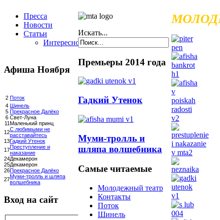
Пресса
МОЛОД
Новости
Искать...
Статьи
Интересное
Премьеры 2014 года
Афиша Ноября
Гадкий Утенок
2
Поток
4
Шинель
5
Прекрасное Далёко
6
Свет-Луна
11
Маленький принц
С любимыми не
12
расставайтесь
Муми-тролль и
13
Гадкий Утенок
шляпа волшебника
Преступление и
17
наказание
24
Декамерон
25
Декамерон
Самые читаемые
26
Прекрасное Далёко
Муми-тролль и шляпа
27
волшебника
Молодежный театр
Контакты
Вход на сайт
Поток
Шинель