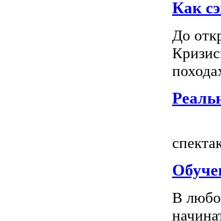
Как сэ
До отк
Кризис
походах
Реальн
Всем
спектак
Обуче
В любо
начина