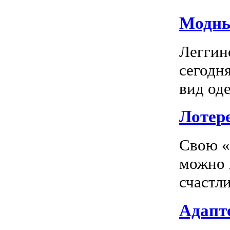
Модны
Леггин
сегодн
вид оде
Лотер
Свою «
можно 
счастл
Адапте