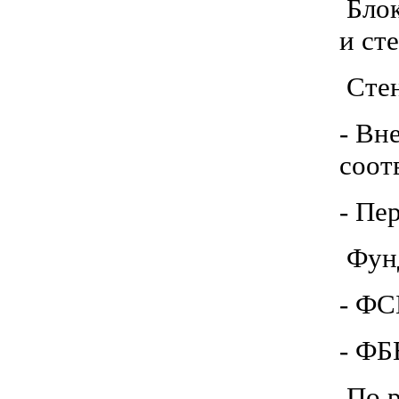
Блок
и ст
Стен
- Вн
соот
- Пе
Фунд
- ФС
- ФБ
По р