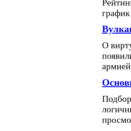
Рейтин
график 
Вулка
О вирт
появил
армией
Основн
Подбор
логичн
просмот