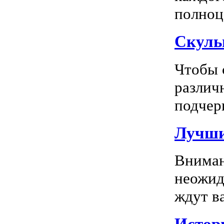
полноц
Скуль
Чтобы 
различ
подчерк
Лучши
Вниман
неожид
ждут в