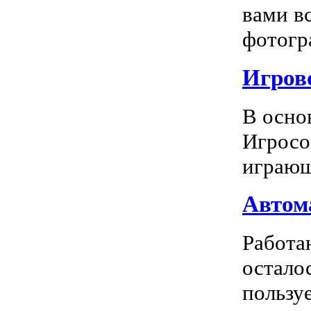
вами в
фотогра
Игрово
В осно
Игросо
играющ
Автома
Работа
остало
пользуе