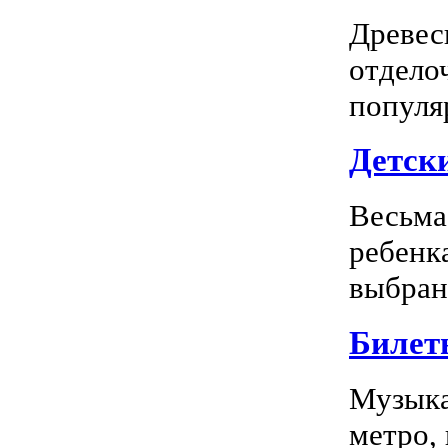
Древес
отдело
популя
Детск
Весьма
ребенк
выбран
Билет
Музыка
метро,