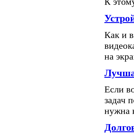
К этом
Устро
Как и 
видеок
на экра
Лучша
Если в
задач 
нужна к
Долгов