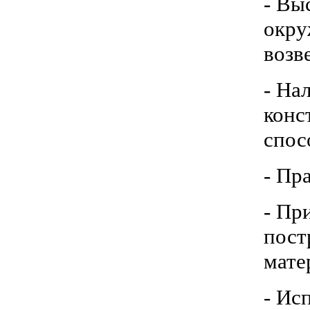
- Вы
окру
возв
- На
конс
спос
- Пр
- Пр
пост
мате
- Ис