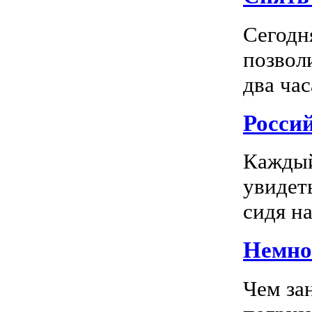
Сегодн
позвол
два час
Росси
Каждый
увидеть
сидя на
Немног
Чем за