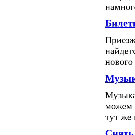
намного
Билет
Приезж
найдет
нового 
Музык
Музыка
можем 
тут же
Снять 