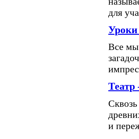
называ
для уча
Уроки 
Все мы
загадо
импресс
Театр
Сквозь
древни
и пере