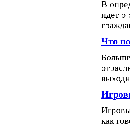
В опре
идет о
граждан
Что п
Больши
отрасл
выходно
Игровы
Игровы
как го