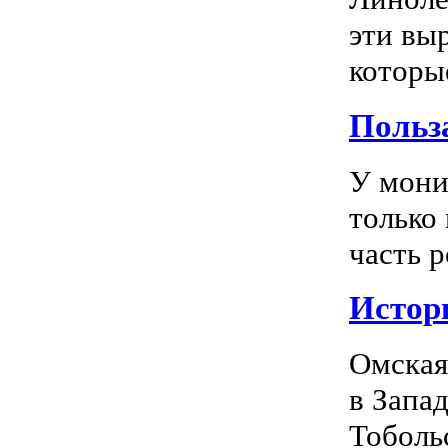
эти вы
которы
Польз
У мони
только
часть р
Истор
Омская
в Запа
Тоболь