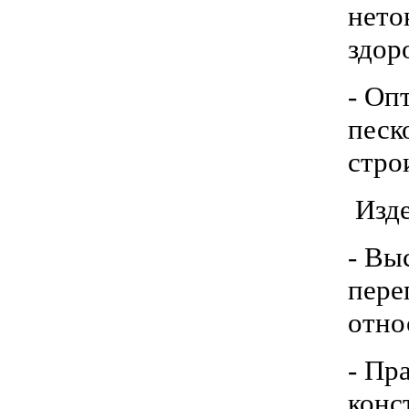
нето
здор
- Оп
песк
стро
Изде
- Вы
пере
отно
- Пр
конс