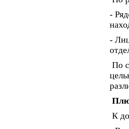
- Ря
нахо
- Ли
отде
По с
цель
разл
Плюс
К до