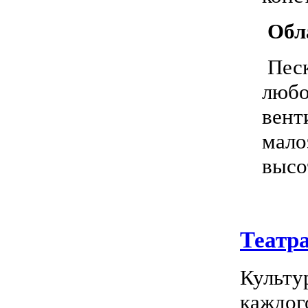
Обл
Песк
любо
вент
мало
высо
Театр
Культу
каждог