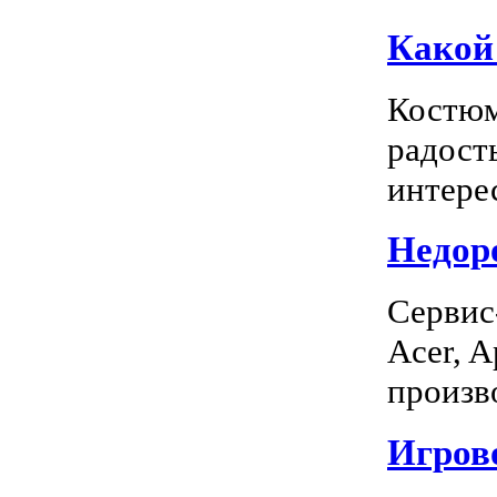
Какой
Костюм
радость
интерес
Недоро
Сервис
Acer, A
произво
Игрово