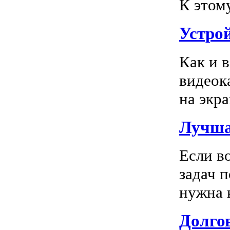
К этом
Устро
Как и 
видеок
на экра
Лучша
Если в
задач 
нужна к
Долгов