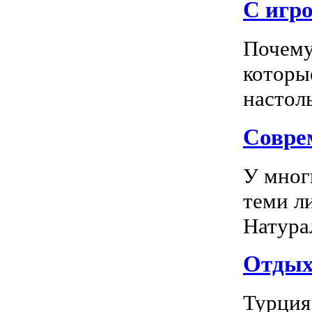
С игро
Почему
которы
настоль
Соврем
У мног
теми л
Натура
Отдых 
Турция