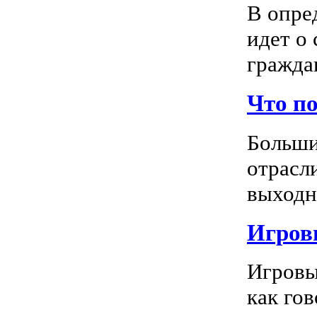
В опре
идет о
граждан
Что п
Больши
отрасл
выходно
Игровы
Игровы
как го