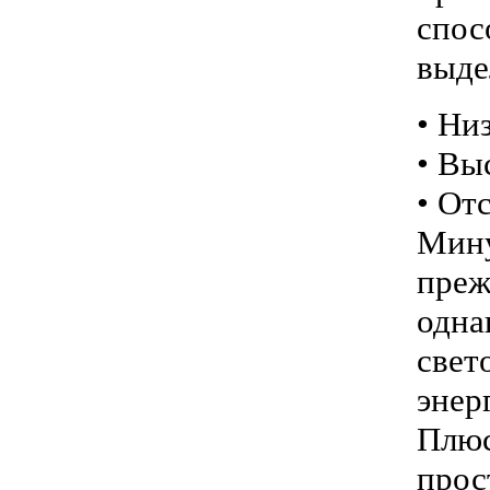
спо
выде
• Ни
• Вы
• От
Мину
преж
одн
све
энер
Плюс
прос