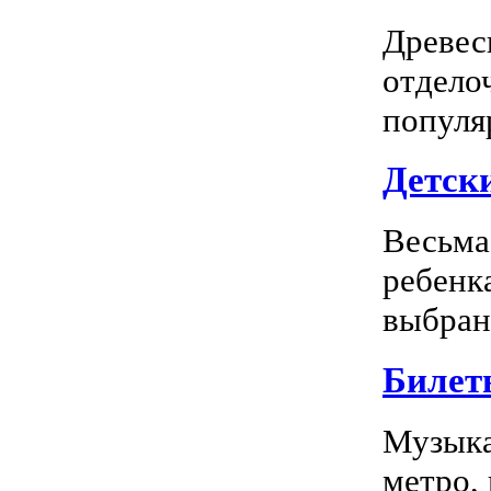
Древес
отдело
популя
Детск
Весьма
ребенк
выбран
Билет
Музыка
метро,