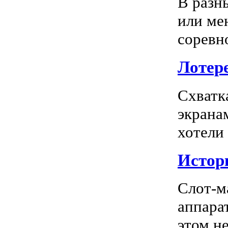
В разн
или ме
соревно
Лотере
Схватк
экрана
хотели
Истор
Слот-м
аппара
этом не