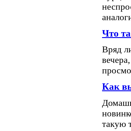
неспро
аналог
Что т
Вряд л
вечера
просмо
Как в
Домашн
новинк
такую т