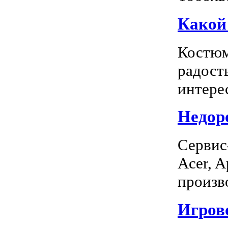
Какой
Костюм
радость
интерес
Недоро
Сервис
Acer, A
произво
Игрово