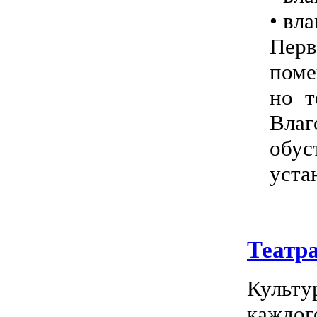
• вл
Пер
поме
но т
Влаг
обу
уста
Театр
Культу
каждог