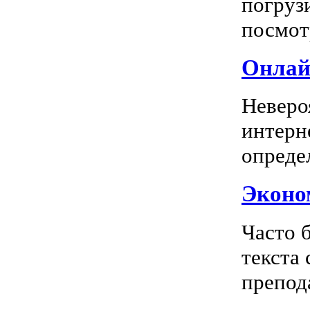
погрузи
посмотр
Онлай
Неверо
интерн
опреде
Эконом
Часто 
текста
препода