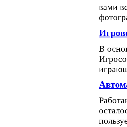
вами в
фотогра
Игрово
В осно
Игросо
играющ
Автома
Работа
остало
пользуе