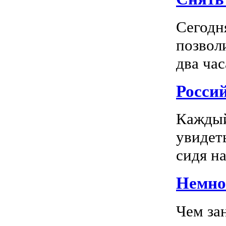
Сегодн
позвол
два час
Росси
Каждый
увидеть
сидя на
Немног
Чем за