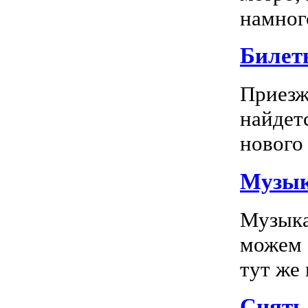
намного
Билет
Приезж
найдет
нового 
Музык
Музыка
можем 
тут же
Снять 