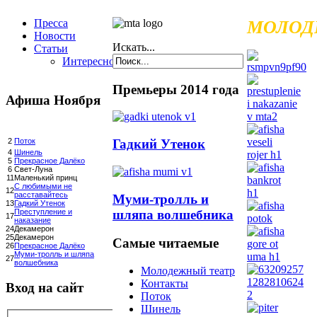
Пресса
МОЛОД
Новости
Искать...
Статьи
Интересное
Премьеры 2014 года
Афиша Ноября
Гадкий Утенок
2
Поток
4
Шинель
5
Прекрасное Далёко
6
Свет-Луна
11
Маленький принц
С любимыми не
12
расставайтесь
Муми-тролль и
13
Гадкий Утенок
шляпа волшебника
Преступление и
17
наказание
24
Декамерон
25
Декамерон
Самые читаемые
26
Прекрасное Далёко
Муми-тролль и шляпа
27
волшебника
Молодежный театр
Контакты
Вход на сайт
Поток
Шинель