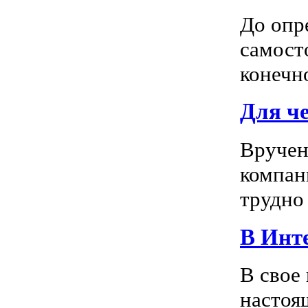
До опр
самосто
конечно
Для ч
Вручен
компан
трудно 
В Инте
В свое
настоя