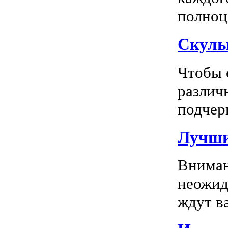
полноц
Скуль
Чтобы 
различ
подчерк
Лучши
Вниман
неожид
ждут в