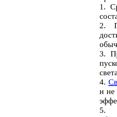
1. С
сост
2. 
дост
обыч
3. П
пуск
свет
4.
Св
и не
эффе
5. 