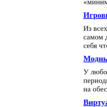
«миним
Игровы
Из все
самом 
себя чт
Модны
У любо
период
на обес
Вирту