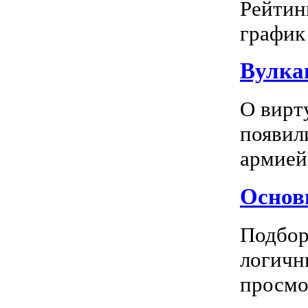
Рейтин
график 
Вулка
О вирт
появил
армией
Основн
Подбор
логичн
просмот