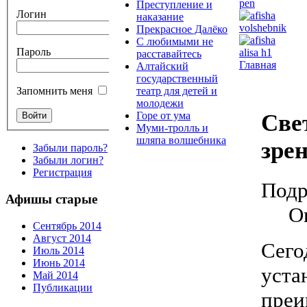
Преступление и
Логин
наказание
Прекрасное Далёко
С любимыми не
Пароль
расставайтесь
Главная
Алтайский
государственный
театр для детей и
Запомнить меня
молодежи
Све
Горе от ума
Муми-тролль и
шляпа волшебника
зрен
Забыли пароль?
Забыли логин?
Регистрация
Подр
Афишы старые
О
Сентябрь 2014
Август 2014
Сего
Июль 2014
Июнь 2014
уста
Май 2014
Публикации
преи