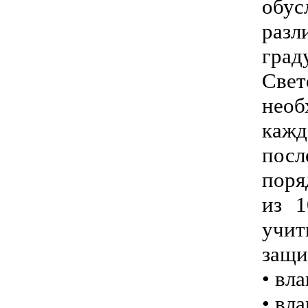
обус
разл
град
Свет
необ
каж
посл
поря
из 1
учит
защи
• вл
• вл