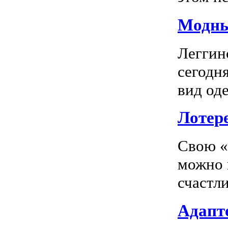
Модны
Леггин
сегодн
вид оде
Лотер
Свою «
можно 
счастл
Адапте