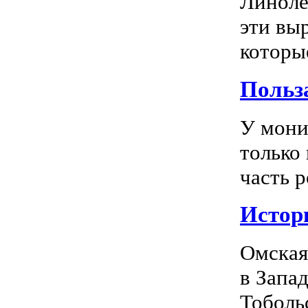
Линоле
эти вы
которы
Польз
У мони
только
часть р
Истор
Омская
в Запа
Тоболь