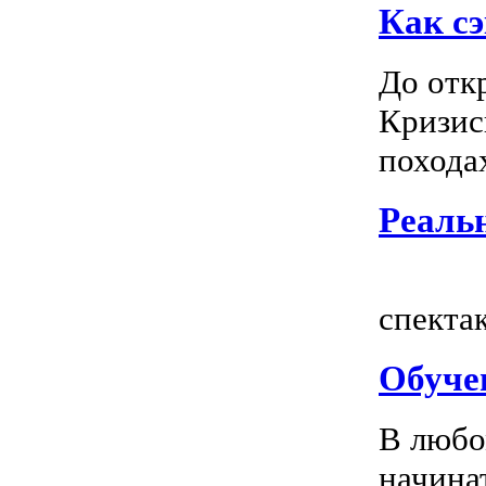
Как сэ
До отк
Кризис
походах
Реальн
Всем
спектак
Обуче
В любо
начина