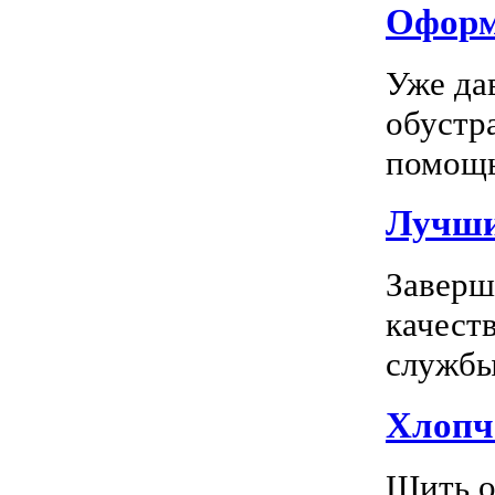
Оформл
Уже да
обустр
помощь
Лучшие
Заверш
качест
службы 
Хлопч
Шить о