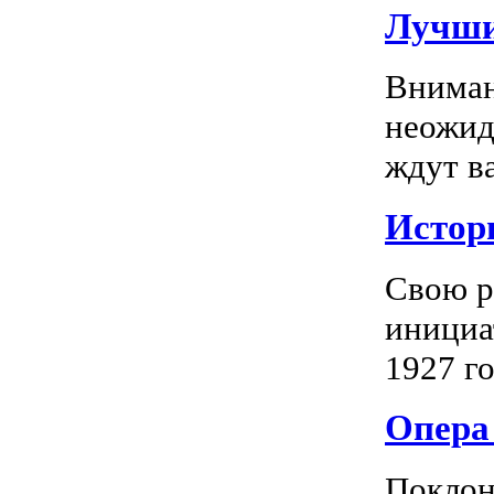
Лучши
Вниман
неожид
ждут в
Истор
Свою р
инициа
1927 го
Опера 
Поклон