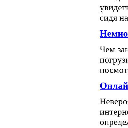
увидеть
сидя на
Немног
Чем за
погрузи
посмотр
Онлай
Неверо
интерн
опреде