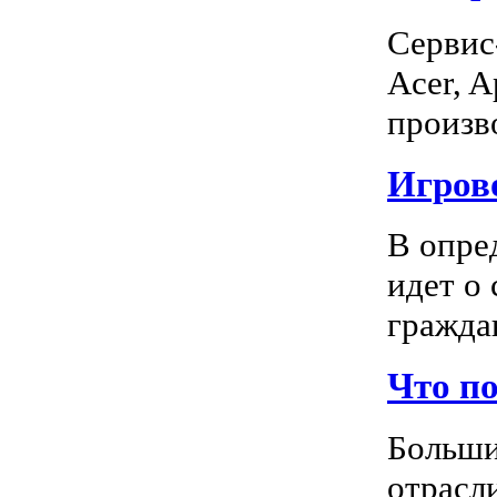
Сервис
Acer, A
произво
Игрово
В опре
идет о
граждан
Что п
Больши
отрасл