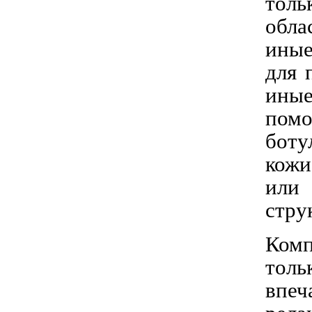
толь
обла
иные
для 
ины
помо
боту
кожи
или
стру
Комп
толь
впеч