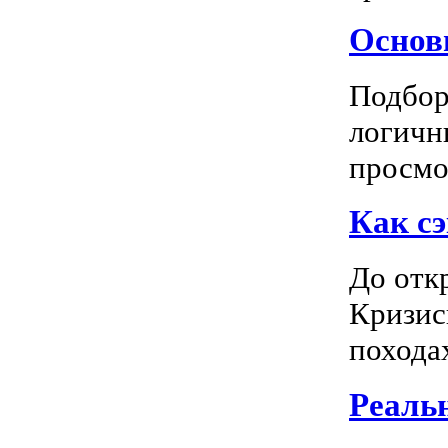
Основн
Подбор
логичн
просмот
Как сэ
До отк
Кризис
походах
Реальн