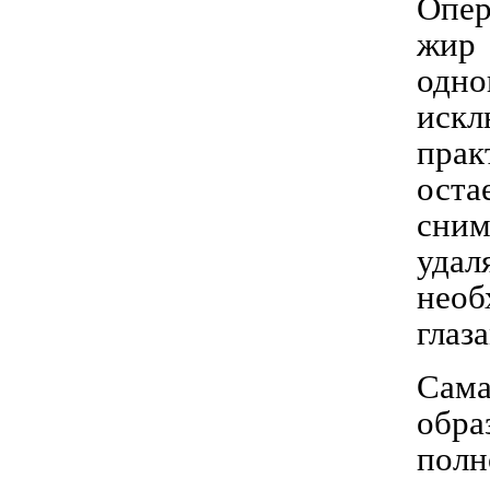
Опер
жир 
одно
иск
прак
оста
сни
удал
необ
глаз
Сама
обра
полн