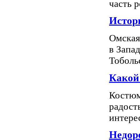
часть р
Истор
Омская
в Запа
Тоболь
Какой
Костюм
радость
интерес
Недоро