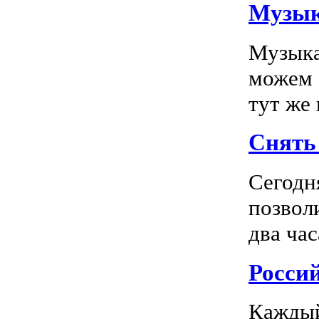
Музык
Музыка
можем 
тут же
Снять 
Сегодн
позвол
два час
Росси
Каждый