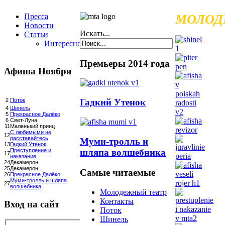
Пресса
МОЛОД
Новости
Искать...
Статьи
Интересное
Премьеры 2014 года
Афиша Ноября
Гадкий Утенок
2
Поток
4
Шинель
5
Прекрасное Далёко
6
Свет-Луна
11
Маленький принц
С любимыми не
12
расставайтесь
Муми-тролль и
13
Гадкий Утенок
шляпа волшебника
Преступление и
17
наказание
24
Декамерон
25
Декамерон
Самые читаемые
26
Прекрасное Далёко
Муми-тролль и шляпа
27
волшебника
Молодежный театр
Контакты
Вход на сайт
Поток
Шинель