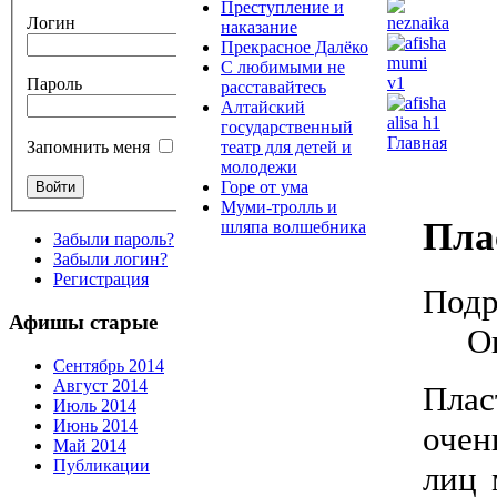
Преступление и
Логин
наказание
Прекрасное Далёко
С любимыми не
Пароль
расставайтесь
Алтайский
государственный
Главная
театр для детей и
Запомнить меня
молодежи
Горе от ума
Муми-тролль и
Пла
шляпа волшебника
Забыли пароль?
Забыли логин?
Регистрация
Подр
Афишы старые
О
Сентябрь 2014
Август 2014
Плас
Июль 2014
Июнь 2014
очен
Май 2014
Публикации
лиц 