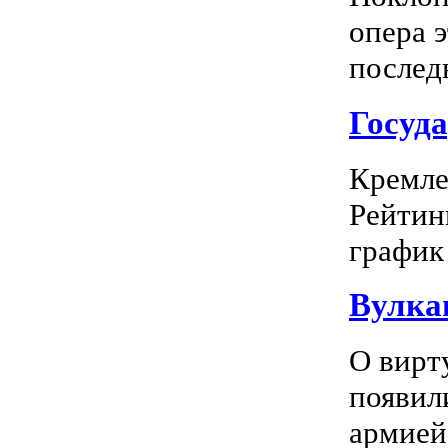
опера 
последн
Госуд
Кремле
Рейтин
график 
Вулка
О вирт
появил
армией