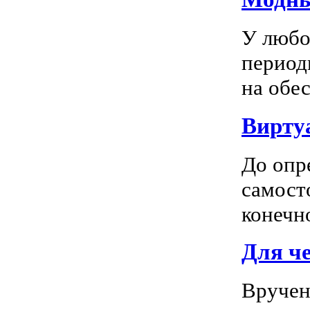
У любо
период
на обес
Вирту
До опр
самосто
конечно
Для ч
Вручен