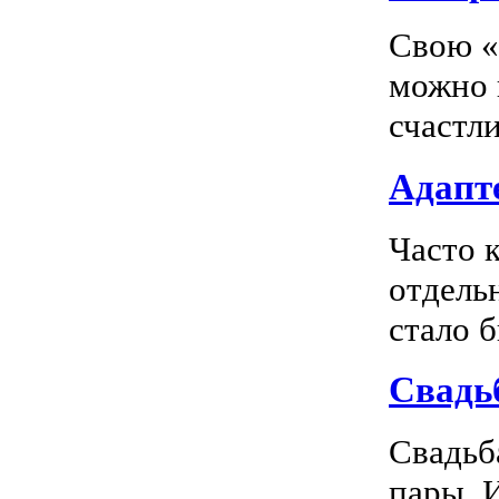
Свою «
можно 
счастл
Адапте
Часто 
отдель
стало 
Свадь
Свадьб
пары. 