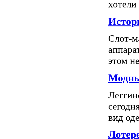
хотели
Истор
Слот-м
аппара
этом не
Модны
Леггин
сегодн
вид оде
Лотер