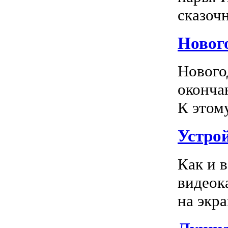
сказочн
Новог
Нового
оконча
К этом
Устро
Как и 
видеок
на экра