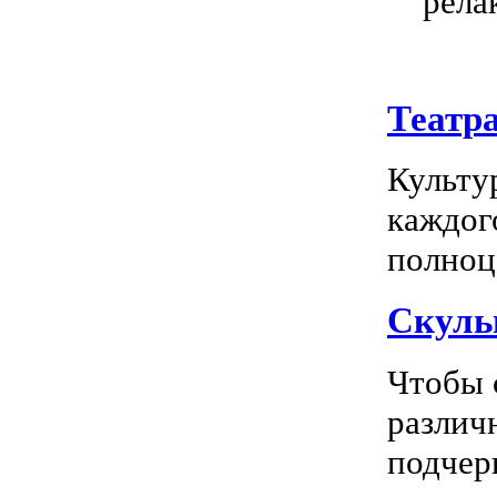
рела
Театр
Культу
каждог
полноц
Скуль
Чтобы 
различ
подчерк