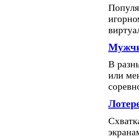
Популяр
игорно
виртуал
Мужчи
В разн
или ме
соревно
Лотере
Схватк
экрана