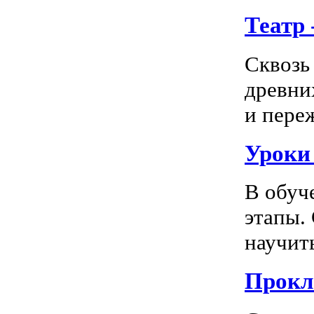
Театр
Сквозь
древни
и пере
Уроки
В обуч
этапы.
научить
Прокл