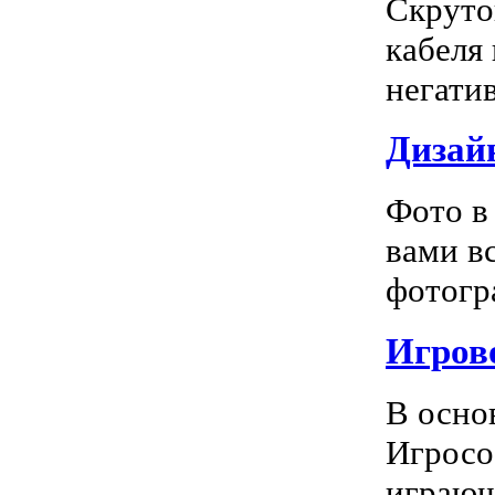
Скруто
кабеля
негатив
Дизай
Фото в
вами в
фотогра
Игрово
В осно
Игросо
играющ