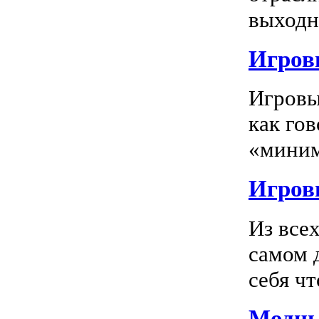
выходно
Игровы
Игровы
как го
«миним
Игровы
Из все
самом 
себя чт
Модны