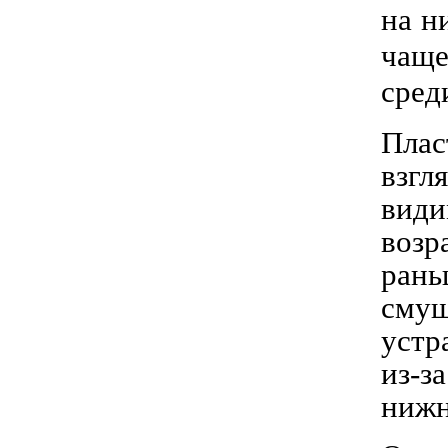
на н
чаще
сред
Плас
взгл
види
возр
рань
смущ
устр
из-з
нижн