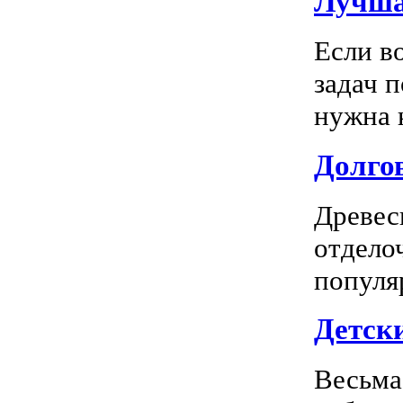
Лучша
Если в
задач 
нужна к
Долгов
Древес
отдело
популя
Детск
Весьма