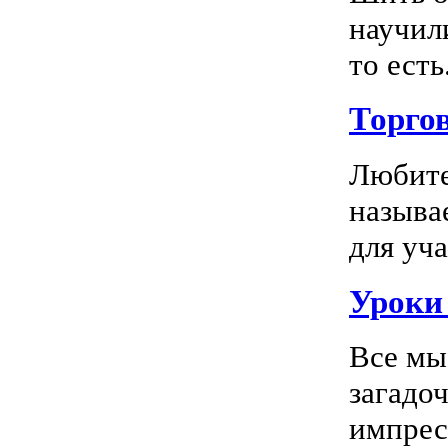
научил
то есть.
Торго
Любите
называ
для уча
Уроки 
Все мы
загадо
импресс