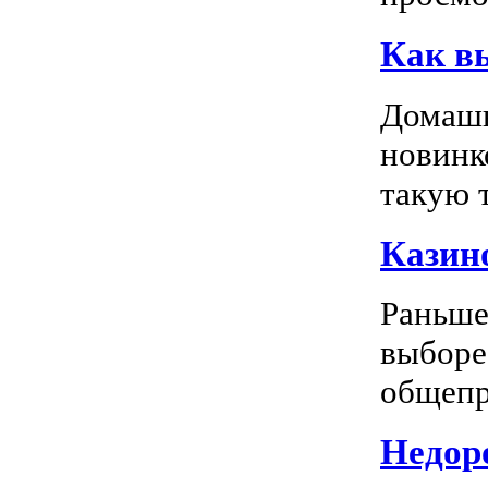
Как в
Домашн
новинк
такую т
Казино
Раньше
выборе
общепр
Недоро