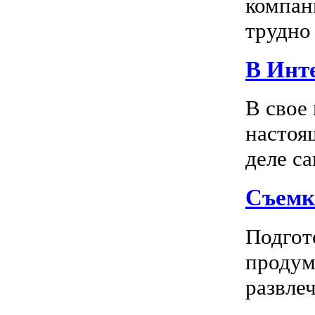
компан
трудно 
В Инте
В свое
настоя
деле са
Съемк
Подгото
продум
развлеч