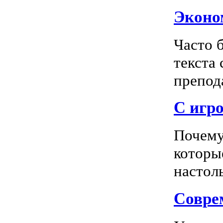
Эконом
Часто 
текста
препода
С игро
Почему
которы
настоль
Соврем