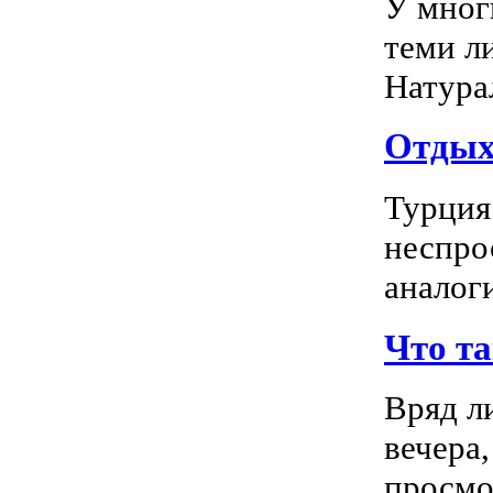
У мног
теми л
Натура
Отдых 
Турция
неспро
аналог
Что т
Вряд л
вечера
просмо