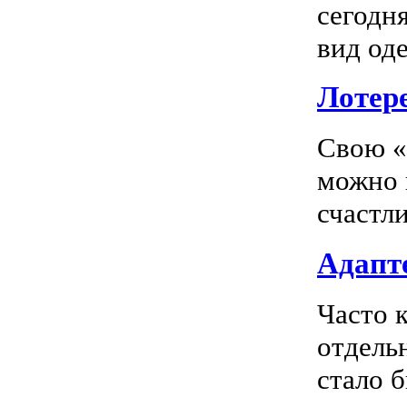
сегодн
вид оде
Лотер
Свою «
можно 
счастл
Адапте
Часто 
отдель
стало 