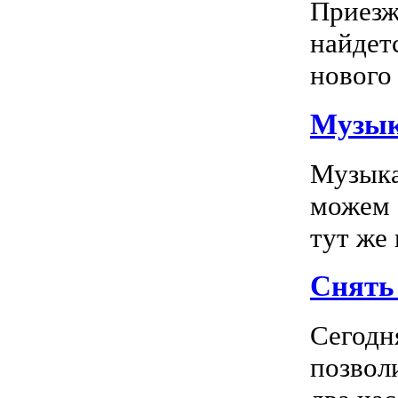
Приезж
найдет
нового 
Музык
Музыка
можем 
тут же
Снять 
Сегодн
позвол