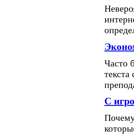
Неверо
интерн
опреде
Эконом
Часто 
текста
препода
С игро
Почему
которы