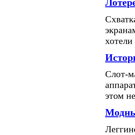
Лотере
Схватк
экрана
хотели
Истор
Слот-м
аппара
этом не
Модны
Леггин