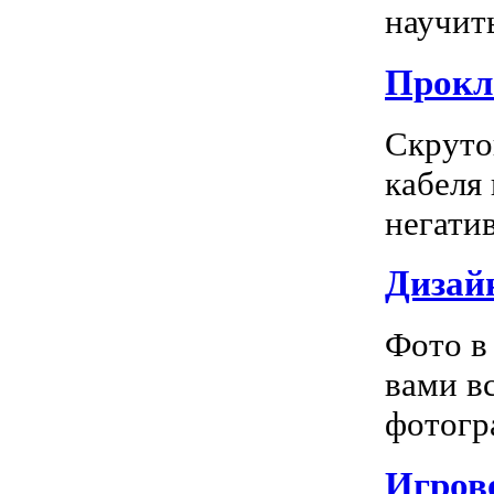
научить
Прокл
Скруто
кабеля
негатив
Дизай
Фото в
вами в
фотогра
Игрово