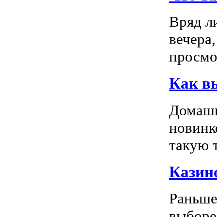
Вряд л
вечера
просмо
Как в
Домашн
новинк
такую т
Казино
Раньше
выборе