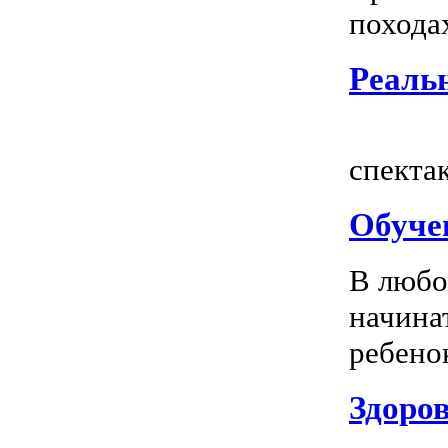
походах
Реальн
Всем
спектак
Обуче
В любо
начина
ребенок
Здоров