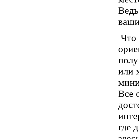
Ведь
ваши
Что 
орие
полу
или 
мини
Все 
дост
инте
где 
здес