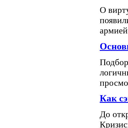
О вирт
появил
армией
Основн
Подбор
логичн
просмот
Как сэ
До отк
Кризис