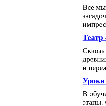
Все мы
загадо
импресс
Театр
Сквозь
древни
и пере
Уроки
В обуч
этапы.