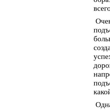
всег
Очен
подъ
боль
созд
успе
доро
напр
подъ
како
Одна