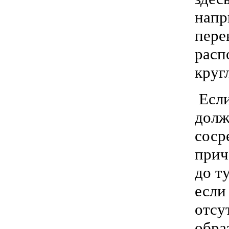
напр
пере
расп
круг
Если
долж
соср
прич
до т
если
отсу
обра