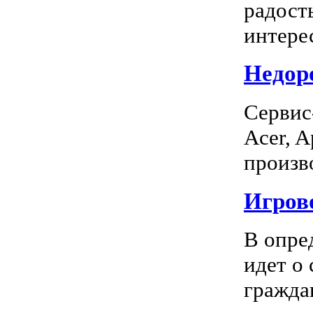
радость
интерес
Недоро
Сервис
Acer, A
произво
Игрово
В опре
идет о
граждан