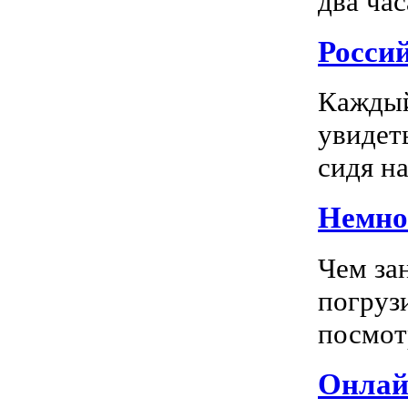
два час
Росси
Каждый
увидеть
сидя на
Немног
Чем за
погрузи
посмотр
Онлай