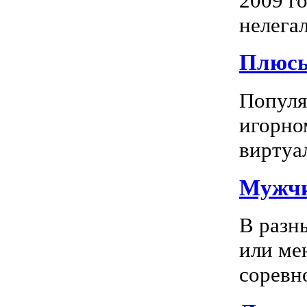
2009 го
нелегал
Плюсы
Популяр
игорно
виртуал
Мужчи
В разн
или ме
соревно