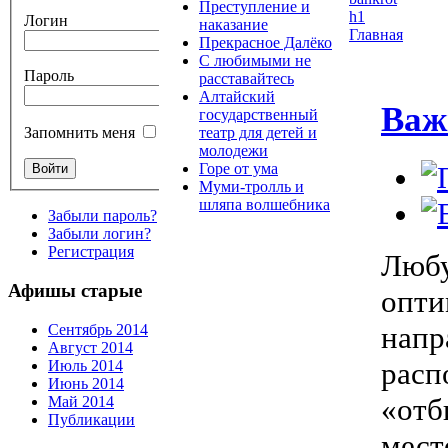
Преступление и
Логин
наказание
Главная
Прекрасное Далёко
С любимыми не
Пароль
расставайтесь
Алтайский
Важ
государственный
театр для детей и
Запомнить меня
молодежи
Горе от ума
Муми-тролль и
шляпа волшебника
Забыли пароль?
Забыли логин?
Регистрация
Любу
Афишы старые
опти
напр
Сентябрь 2014
Август 2014
расп
Июль 2014
Июнь 2014
«отб
Май 2014
Публикации
мест