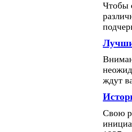
Чтобы 
различ
подчерк
Лучши
Вниман
неожид
ждут в
Истор
Свою р
инициа