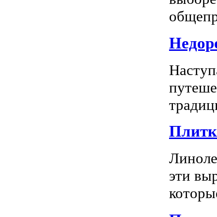
общепр
Недоро
Наступ
путеше
традиц
Плитка
Линоле
эти вы
которы