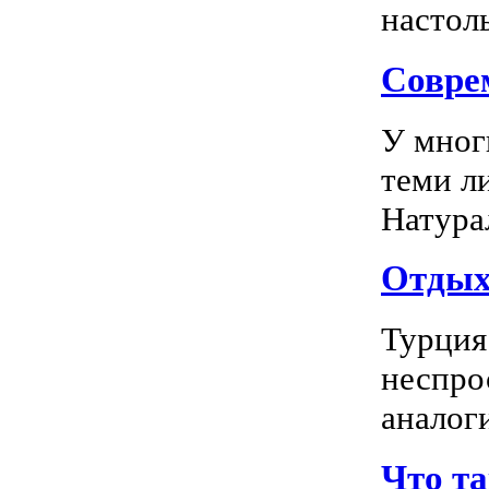
настоль
Соврем
У мног
теми л
Натура
Отдых 
Турция
неспро
аналог
Что т