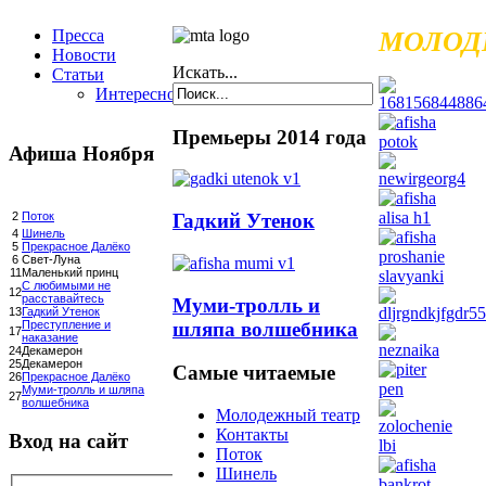
Пресса
МОЛОД
Новости
Искать...
Статьи
Интересное
Премьеры 2014 года
Афиша Ноября
Гадкий Утенок
2
Поток
4
Шинель
5
Прекрасное Далёко
6
Свет-Луна
11
Маленький принц
С любимыми не
12
расставайтесь
Муми-тролль и
13
Гадкий Утенок
шляпа волшебника
Преступление и
17
наказание
24
Декамерон
25
Декамерон
Самые читаемые
26
Прекрасное Далёко
Муми-тролль и шляпа
27
волшебника
Молодежный театр
Контакты
Вход на сайт
Поток
Шинель