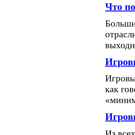
Что п
Больши
отрасл
выходно
Игровы
Игровы
как го
«миним
Игровы
Из все