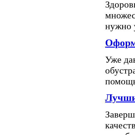
Здоров
множес
нужно у
Оформл
Уже да
обустр
помощь
Лучшие
Заверш
качест