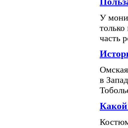
Польз
У мони
только
часть р
Истор
Омская
в Запа
Тоболь
Какой
Костюм