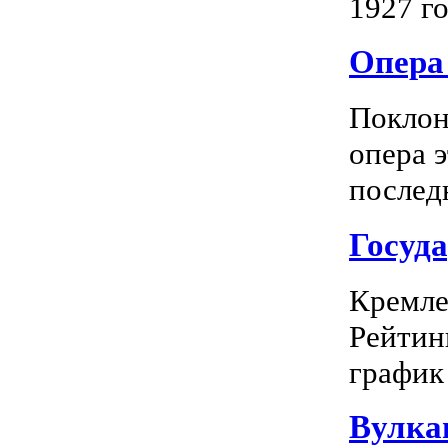
1927 го
Опера 
Поклон
опера 
последн
Госуд
Кремле
Рейтин
график 
Вулка