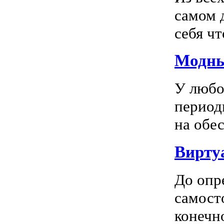
самом 
себя чт
Модны
У любо
период
на обес
Вирту
До опр
самосто
конечно