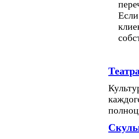
пере
Если
клие
собс
Театр
Культу
каждог
полноц
Скуль