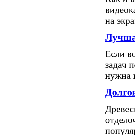
видеок
на экра
Лучша
Если в
задач 
нужна к
Долгов
Древес
отдело
популя