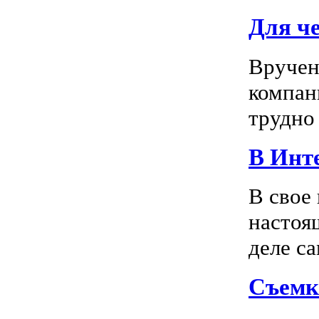
Для ч
Вручен
компан
трудно 
В Инте
В свое
настоя
деле са
Съемк