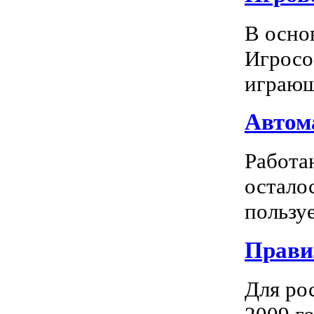
В осно
Игросо
играющ
Автома
Работа
остало
пользуе
Прави
Для ро