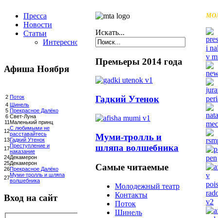
Пресса
МО
Новости
Искать...
Статьи
Интересное
Премьеры 2014 года
Афиша Ноября
Гадкий Утенок
2
Поток
4
Шинель
5
Прекрасное Далёко
6
Свет-Луна
11
Маленький принц
С любимыми не
12
расставайтесь
Муми-тролль и
13
Гадкий Утенок
шляпа волшебника
Преступление и
17
наказание
24
Декамерон
25
Декамерон
Самые читаемые
26
Прекрасное Далёко
Муми-тролль и шляпа
27
волшебника
Молодежный театр
Контакты
Вход на сайт
Поток
Шинель