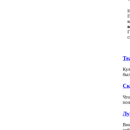
Н
П
к
в
Г
с
Те
Кул
был
Ск
Что
поз
Лу
Вни
соб