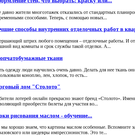
ормление стен, что выбрать: краску или...
 давно жители многоэтажек отказались от стандартных планиро
ременными способами. Теперь, с помощью новых...
чшие способы внутренних отделочных работ в квар
ершающий штрих любого помещения – отделочные работы. И от к
шний вид комнаты и срок службы такой отделки. А...
опчатобумажные ткани
ь одежду люди научились очень давно. Делать для нее ткань он
ользовали коноплю, лен, хлопок, то есть...
рговый дом "Столото"
ители лотерей онлайн прекрасно знают бренд «Столото». Именн
воляющий приобрести билеты для участия во...
оки рисования маслом - обучение...
 мы хорошо знаем, что картины маслом особенные. Вспомните 
азовского или шедевры импрессионистов. Это те...