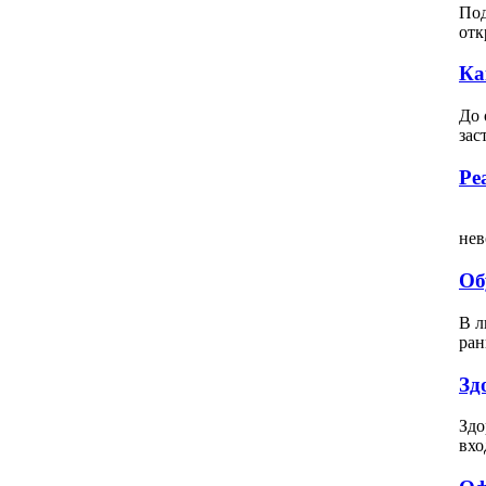
Под
отк
Ка
До 
зас
Ре
Вс
нев
Об
В л
ран
Зд
Здо
вхо