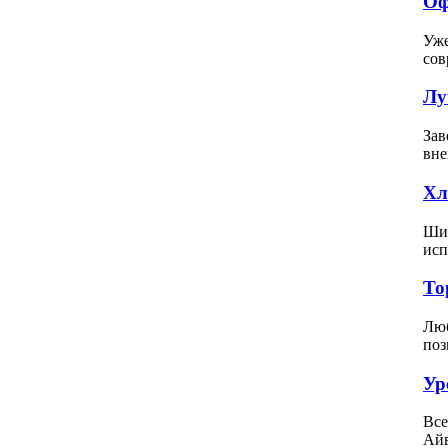
Оф
Уже
сов
Лу
Зав
вне
Хл
Шит
исп
То
Люб
поз
Ур
Все
Айв