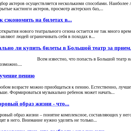
бор актеров осуществляется несколькими способами. Наиболее 
рытые кастинги актеров, просмотр актерских баз,...
к сэкономить на билетах в...
открытия нового театрального сезона остается не так много вре
тавляют людей ограничивать себя в походах в...
ально ли купить билеты в Большой театр за прием
ем известно, что попасть в Большой театр на спект
озможно....
учение пению
юбом возрасте можно приобщаться к пению. Естественно, лучше 
ьше. Формироваться музыкально ребенок может начать...
оровый образ жизни - что...
ровый образ жизни – понятие комплексное, составляющих у нег
дят в него. Внимание нужно уделять не только...