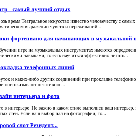
атр - самый лучший отдых
озь время Театральное искусство известно человечеству с самых
матическом выражении чувств и переживаний...
оки фортепиано для начинающих в музыкальной ш
бучении игре на музыкальных инструментах имеются определен
ническими навыками, то есть научиться эффективно читать...
окладка телефонных линий
уток и каких-либо других соединений при прокладке телефонног
зи они оказывают негативное...
зайн интерьера и фото
о в интерьере Не важно в каком стиле выполнен ваш интерьер, 
тых стен. Если ваш выбор пал на фотографии, то...
ровой слот Резидент...