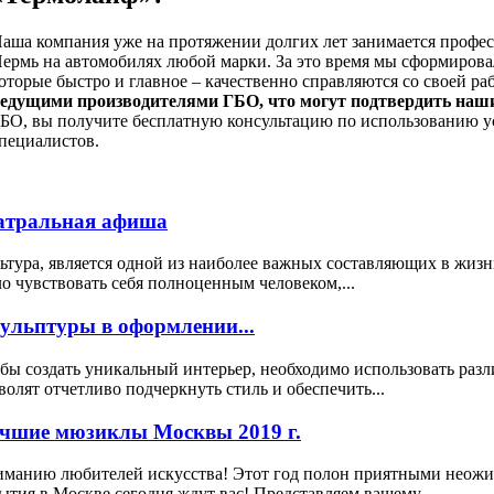
аша компания уже на протяжении долгих лет занимается профе
ермь на автомобилях любой марки. За это время мы сформиров
оторые быстро и главное – качественно справляются со своей ра
едущими производителями ГБО, что могут подтвердить наш
БО, вы получите бесплатную консультацию по использованию 
пециалистов.
атральная афиша
ьтура, является одной из наиболее важных составляющих в жизн
о чувствовать себя полноценным человеком,...
ульптуры в оформлении...
бы создать уникальный интерьер, необходимо использовать раз
волят отчетливо подчеркнуть стиль и обеспечить...
чшие мюзиклы Москвы 2019 г.
манию любителей искусства! Этот год полон приятными неожида
ытия в Москве сегодня ждут вас! Представляем вашему...