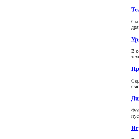
Те
Скв
дра
Ур
В о
тех
Пр
Скр
свя
Ди
Фот
пус
Иг