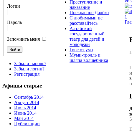
Преступление и
Логин
наказание
Прекрасное Далёко
С любимыми не
Гла
Пароль
расставайтесь
Алтайский
государственный
театр для детей и
Запомнить меня
молодежи
Горе от ума
П
Муми-тролль и
шляпа волшебника
Забыли пароль?
П
Забыли логин?
и
Регистрация
в
п
Афишы старые
Сентябрь 2014
Август 2014
Июль 2014
Д
Июнь 2014
з
Май 2014
5
Публикации
П