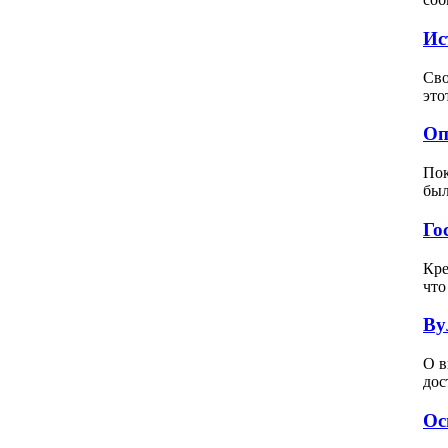
Ис
Сво
это
Оп
Пок
был
Го
Кре
что
Ву
О в
дос
Ос