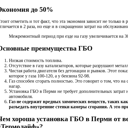
Экономия до 50%
тоит отметить и тот факт, что эта экономия зависит не только в 
тличается в 2 раза, но еще и в сокращении затрат на обслуживан
Межремонтный период при езде на газу увеличивается на 30
Основные преимущества ГБО
Низкая стоимость топлива.
Отсутствие в газу катализаторов, которые разрушают метал
Чистая работа двигателя без детонации и рывков. Этот показ
которое у газа 100-120, а у бензина 92-98.
Газ способен сгорать полностью. Это говорит о том, что на
нагар.
Установка ГБО в Перми не требует дополнительных затрат н
автомобиля.
Газ не содержит вредных химических веществ, таких как
разъедать внутренние стенки камеры сгорания. А это пр
Чем хороша установка ГБО в Перми от 
«Термолайф»?