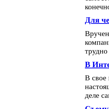
конечно
Для ч
Вручен
компан
трудно 
В Инте
В свое
настоя
деле са
Съемк