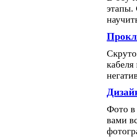
этапы.
научить
Прокл
Скруто
кабеля
негатив
Дизай
Фото в
вами в
фотогра