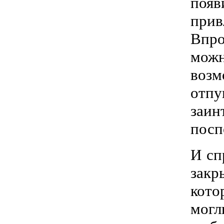
поя
прив
Впро
можн
возм
отп
заин
посп
И сп
закр
кото
могл