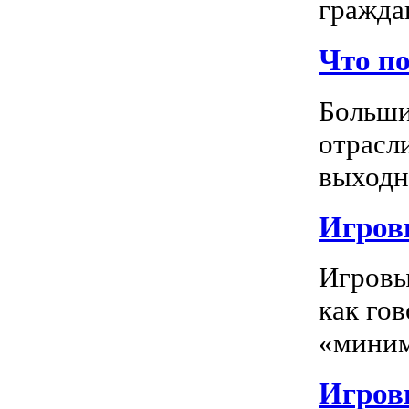
граждан
Что п
Больши
отрасл
выходно
Игровы
Игровы
как го
«миним
Игровы