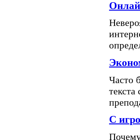
Онлай
Неверо
интерн
опреде
Эконом
Часто 
текста
препода
С игро
Почему