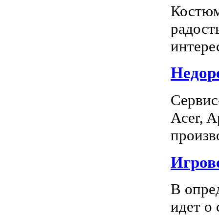
Костюм
радость
интерес
Недоро
Сервис
Acer, A
произво
Игрово
В опре
идет о