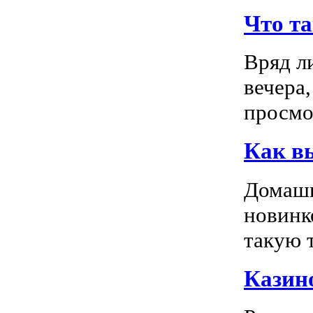
Что т
Вряд л
вечера
просмо
Как в
Домашн
новинк
такую т
Казино