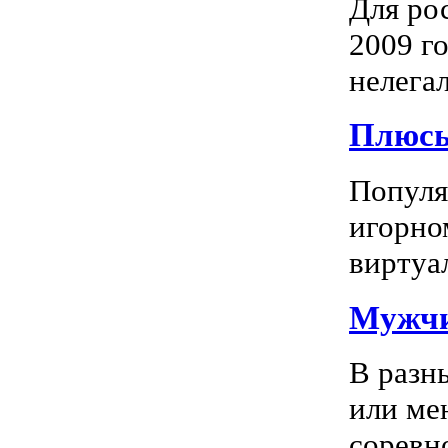
Для ро
2009 го
нелегал
Плюсы
Популяр
игорно
виртуал
Мужчи
В разн
или ме
соревно