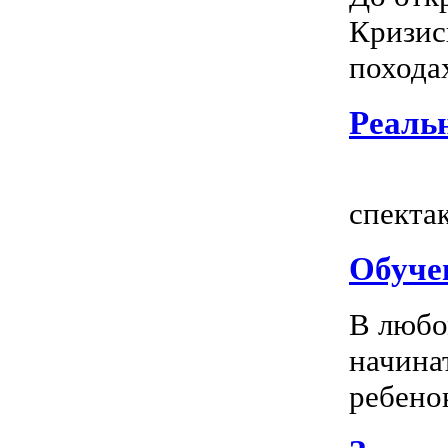
Кризис
походах
Реальн
Всем
спектак
Обуче
В любо
начина
ребенок