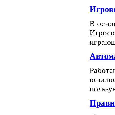
Игрово
В осно
Игросо
играющ
Автома
Работа
остало
пользуе
Прави