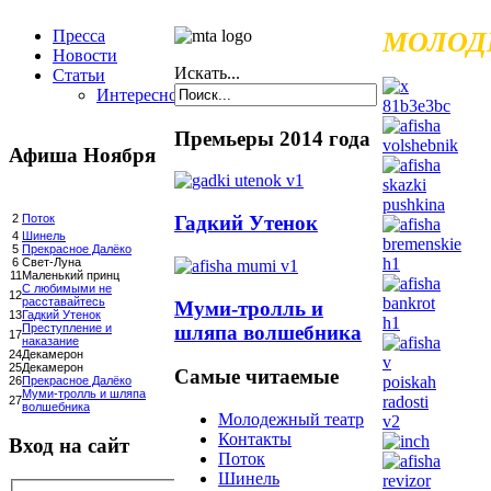
Пресса
МОЛОД
Новости
Искать...
Статьи
Интересное
Премьеры 2014 года
Афиша Ноября
Гадкий Утенок
2
Поток
4
Шинель
5
Прекрасное Далёко
6
Свет-Луна
11
Маленький принц
С любимыми не
12
расставайтесь
Муми-тролль и
13
Гадкий Утенок
шляпа волшебника
Преступление и
17
наказание
24
Декамерон
25
Декамерон
Самые читаемые
26
Прекрасное Далёко
Муми-тролль и шляпа
27
волшебника
Молодежный театр
Контакты
Вход на сайт
Поток
Шинель