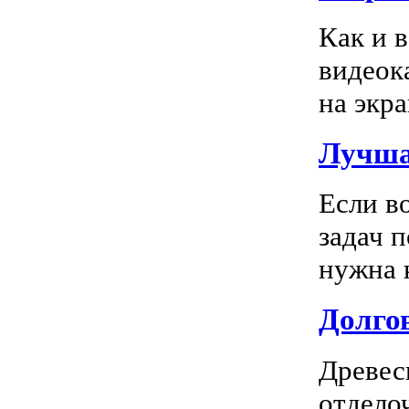
Как и 
видеок
на экра
Лучша
Если в
задач 
нужна к
Долгов
Древес
отдело