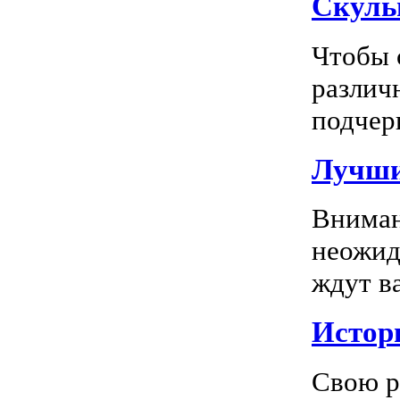
Скуль
Чтобы 
различ
подчерк
Лучши
Вниман
неожид
ждут в
Истор
Свою р