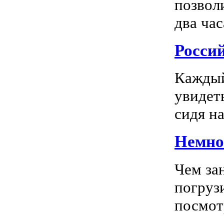
позвол
два час
Росси
Каждый
увидеть
сидя на
Немног
Чем за
погрузи
посмотр