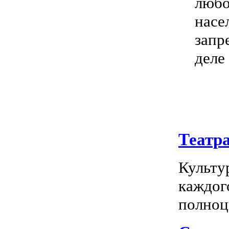
любо
насе
запр
деле
Театр
Культу
каждог
полноц