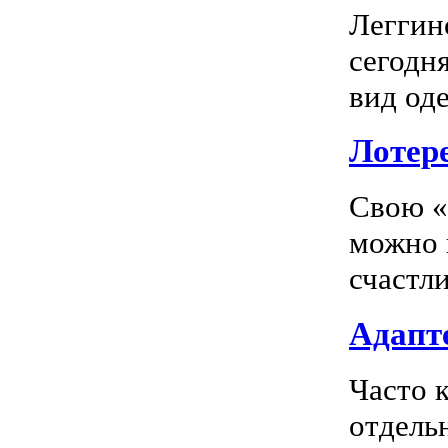
Леггин
сегодн
вид оде
Лотер
Свою «
можно 
счастл
Адапте
Часто 
отдель