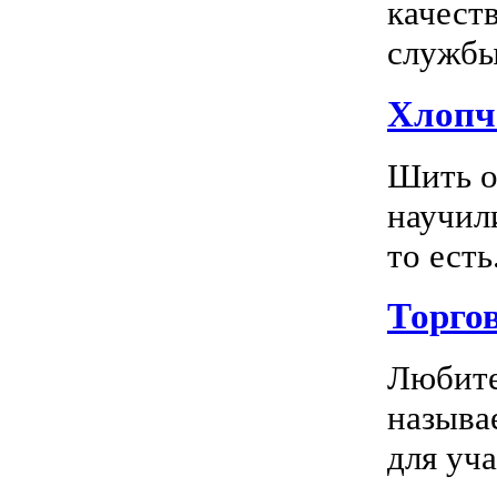
качест
службы 
Хлопч
Шить о
научил
то есть.
Торго
Любите
называ
для уча