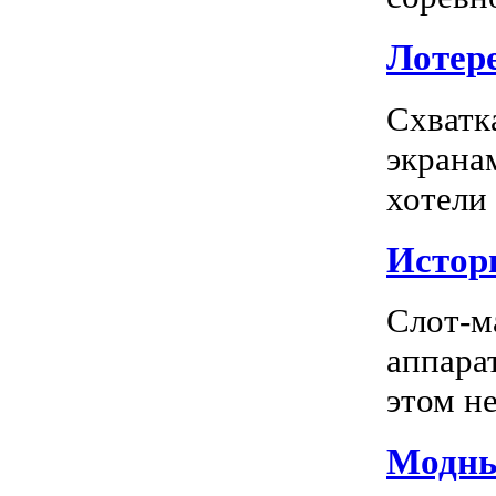
Лотере
Схватк
экрана
хотели
Истор
Слот-м
аппара
этом не
Модны