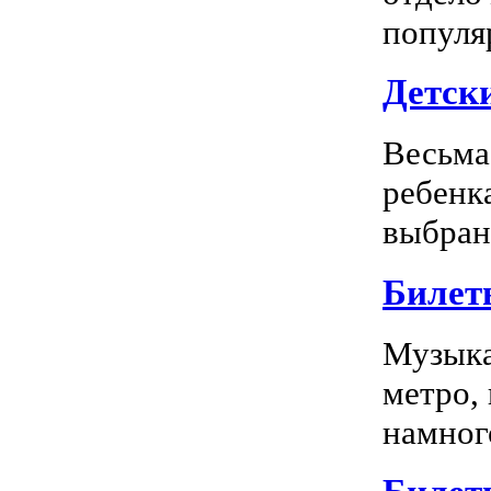
популя
Детск
Весьма
ребенк
выбран
Билет
Музыка
метро,
намного