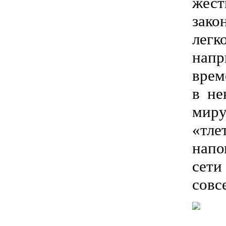
жест
зако
легк
напр
врем
в не
миру
«тле
напо
сети
совс