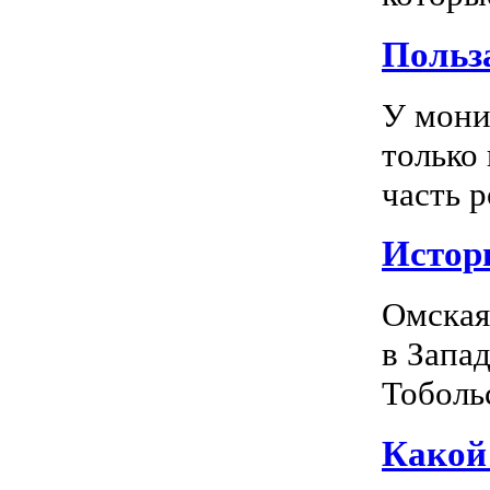
Польз
У мони
только
часть р
Истор
Омская
в Запа
Тоболь
Какой