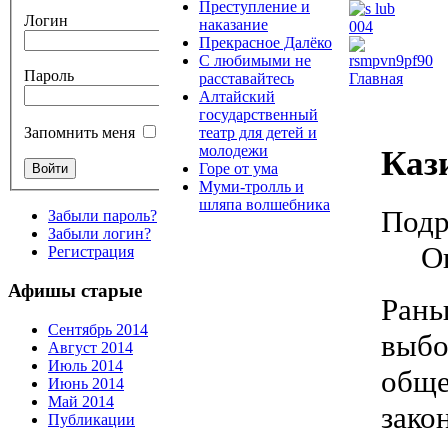
Преступление и
Логин
наказание
Прекрасное Далёко
С любимыми не
Пароль
Главная
расставайтесь
Алтайский
государственный
театр для детей и
Запомнить меня
молодежи
Каз
Горе от ума
Муми-тролль и
шляпа волшебника
Подр
Забыли пароль?
Забыли логин?
О
Регистрация
Афишы старые
Рань
Сентябрь 2014
выбо
Август 2014
Июль 2014
общ
Июнь 2014
Май 2014
зако
Публикации