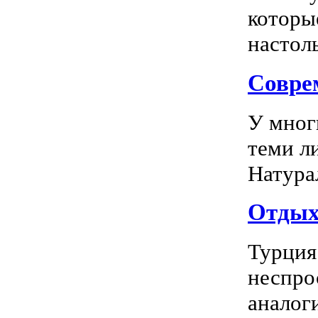
которы
настоль
Соврем
У мног
теми л
Натура
Отдых 
Турция
неспро
аналог