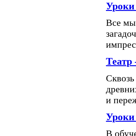
Уроки 
Все мы
загадо
импресс
Театр
Сквозь
древни
и пере
Уроки
В обуч