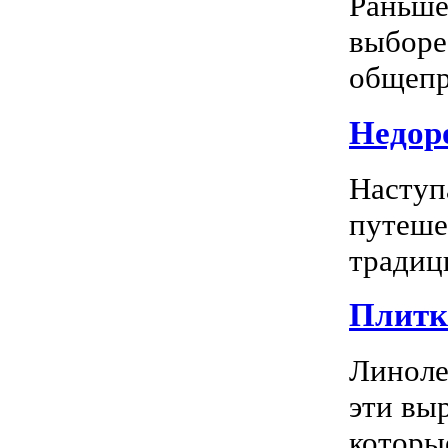
Раньше
выборе
общепр
Недоро
Наступ
путеше
традиц
Плитка
Линоле
эти вы
которы