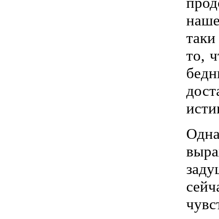
прод
наше
таки
то, 
бедн
дост
исти
Одна
выра
заду
сейч
чувс