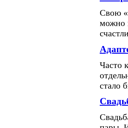
Свою «
можно 
счастл
Адапте
Часто 
отдель
стало 
Свадь
Свадьб
пары. 