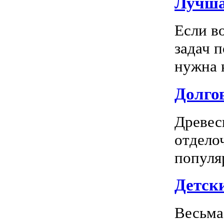
Лучша
Если в
задач 
нужна к
Долгов
Древес
отдело
популя
Детск
Весьма