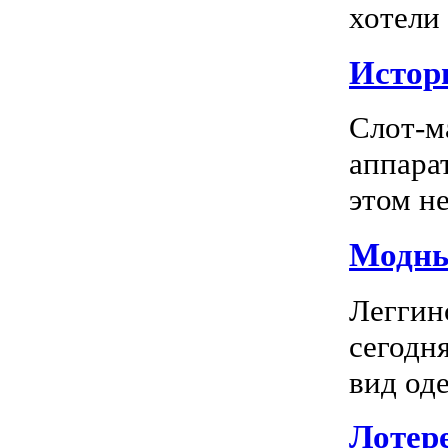
хотели
Истор
Слот-м
аппара
этом не
Модны
Леггин
сегодн
вид оде
Лотер