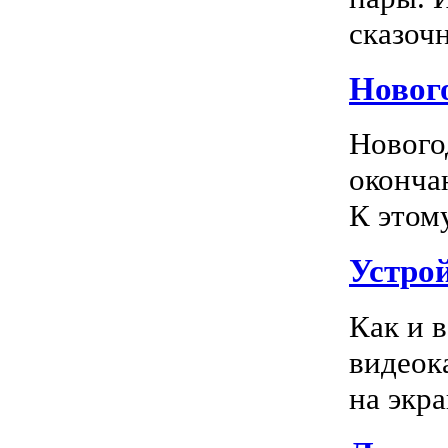
сказочн
Новог
Нового
оконча
К этом
Устро
Как и 
видеок
на экра