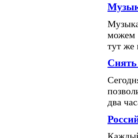
Музык
Музыка
можем 
тут же
Снять 
Сегодн
позвол
два час
Росси
Каждый