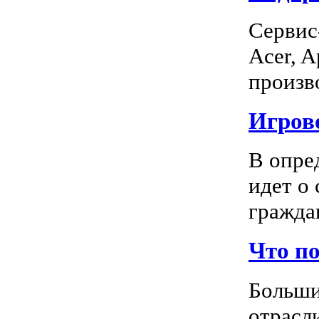
Сервис
Acer, A
произво
Игрово
В опре
идет о
граждан
Что п
Больши
отрасл