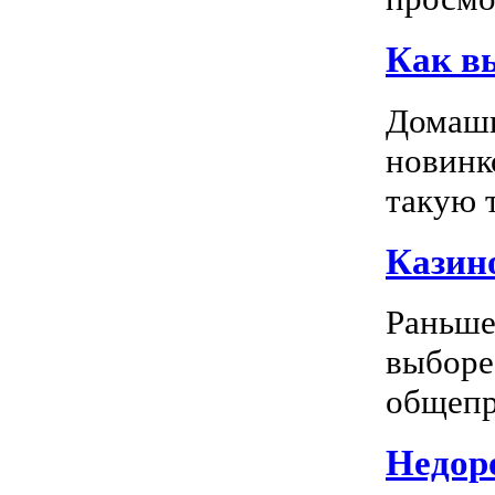
Как в
Домашн
новинк
такую т
Казино
Раньше
выборе
общепр
Недоро