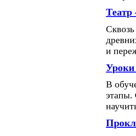
Театр
Сквозь
древни
и пере
Уроки
В обуч
этапы.
научить
Прокл