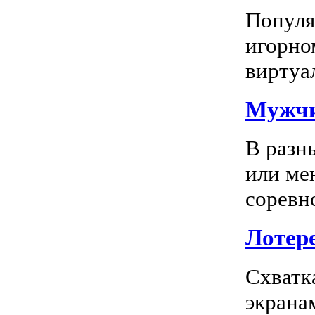
Популяр
игорно
виртуал
Мужчи
В разн
или ме
соревно
Лотере
Схватк
экрана