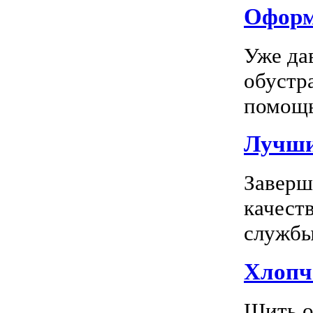
Оформл
Уже да
обустр
помощь
Лучшие
Заверш
качест
службы 
Хлопч
Шить о