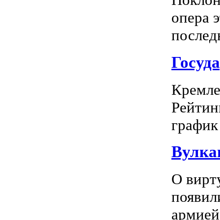
опера 
последн
Госуд
Кремле
Рейтин
график 
Вулка
О вирт
появил
армией