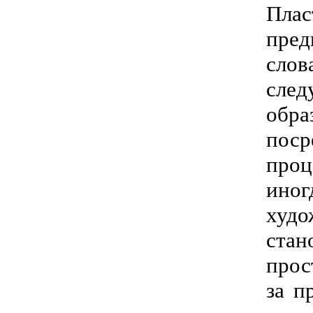
Плас
пред
слов
след
обр
поср
проц
ино
худ
ста
прос
за п