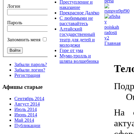
Преступление и
Логин
наказание
Прекрасное Далёко
С любимыми не
Пароль
расставайтесь
Алтайский
государственный
театр для детей и
Запомнить меня
Главная
молодежи
Горе от ума
Муми-тролль и
шляпа волшебника
Забыли пароль?
Тел
Забыли логин?
Регистрация
Подр
Афишы старые
О
Сентябрь 2014
Август 2014
Июль 2014
На 
Июнь 2014
Май 2014
акту
Публикации
сфер