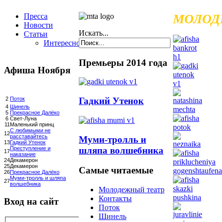
Пресса
МОЛОД
Новости
Искать...
Статьи
Интересное
Премьеры 2014 года
Афиша Ноября
Гадкий Утенок
2
Поток
4
Шинель
5
Прекрасное Далёко
6
Свет-Луна
11
Маленький принц
С любимыми не
12
расставайтесь
Муми-тролль и
13
Гадкий Утенок
шляпа волшебника
Преступление и
17
наказание
24
Декамерон
25
Декамерон
Самые читаемые
26
Прекрасное Далёко
Муми-тролль и шляпа
27
волшебника
Молодежный театр
Контакты
Вход на сайт
Поток
Шинель