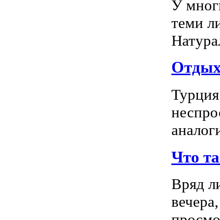
У мног
теми л
Натура
Отдых 
Турция
неспро
аналог
Что т
Вряд л
вечера
просмо