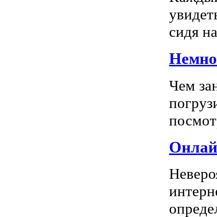
увидеть
сидя на
Немног
Чем за
погрузи
посмотр
Онлай
Неверо
интерн
опреде