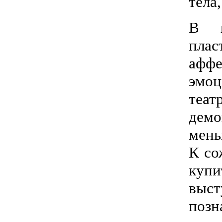
тела
В п
плас
аффе
эмоц
теа
демо
мень
К со
купи
выст
позн