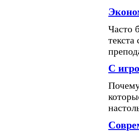
Эконом
Часто 
текста
препода
С игро
Почему
которы
настоль
Соврем