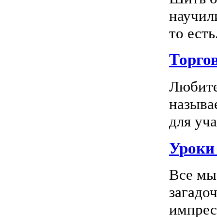
научил
то есть.
Торго
Любите
называ
для уча
Уроки 
Все мы
загадо
импресс