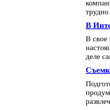
компан
трудно 
В Инте
В свое
настоя
деле са
Съемк
Подгото
продум
развлеч