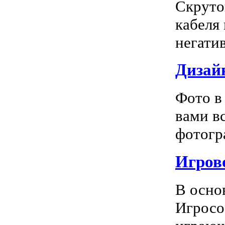
Скруто
кабеля
негатив
Дизай
Фото в
вами в
фотогра
Игрово
В осно
Игросо