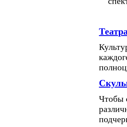
спек
Театр
Культу
каждог
полноц
Скуль
Чтобы 
различ
подчерк