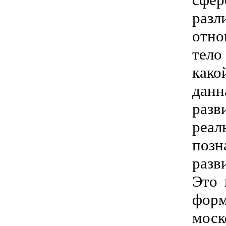
раз
отно
тело
како
данн
разв
реал
позн
разв
Это 
форм
моск