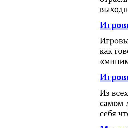
выходно
Игровы
Игровы
как го
«миним
Игровы
Из все
самом 
себя чт