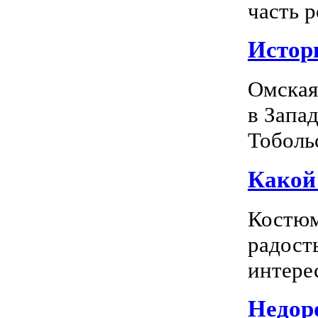
часть р
Истор
Омская
в Запа
Тоболь
Какой
Костюм
радость
интерес
Недоро