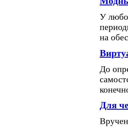
Модны
У любо
период
на обес
Вирту
До опр
самосто
конечно
Для ч
Вручен