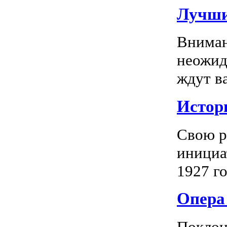
Лучши
Вниман
неожид
ждут в
Истор
Свою р
инициа
1927 го
Опера 
Поклон