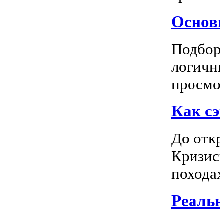
Основн
Подбор
логичн
просмот
Как сэ
До отк
Кризис
походах
Реальн