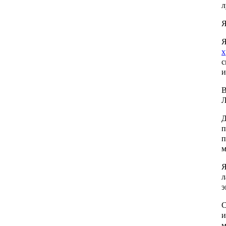
л
Я
Я
х
с
и
В
Л
Д
п
п
м
Я
л
э
С
и
м