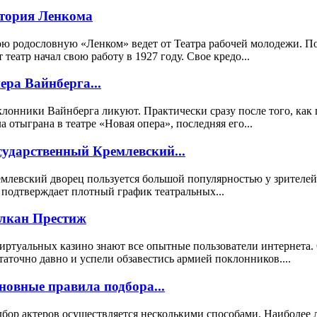
тория Ленкома
ю родословную «Ленком» ведет от Театра рабочей молодежи. 
т театр начал свою работу в 1927 году. Свое кредо...
ера Вайнберга...
лонники Вайнберга ликуют. Практически сразу после того, как 
а отыграна в театре «Новая опера», последняя его...
сударственный Кремлевский...
млевский дворец пользуется большой популярностью у зрителей
 подтверждает плотный график театральных...
лкан Престиж
иртуальных казино знают все опытные пользователи интернета.
таточно давно и успели обзавестись армией поклонников....
новные правила подбора...
бор актеров осуществляется несколькими способами. Наиболее 