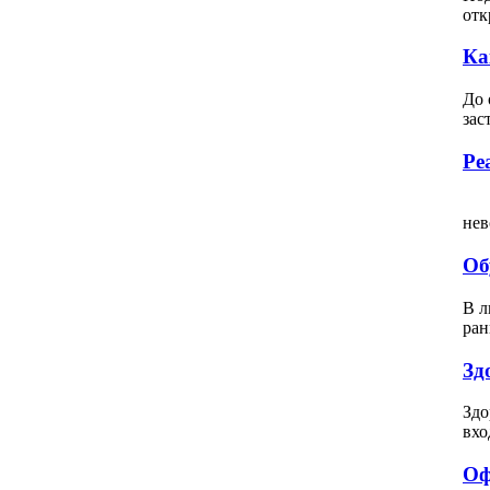
отк
Ка
До 
зас
Ре
Вс
нев
Об
В л
ран
Зд
Здо
вхо
Оф