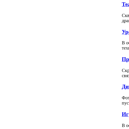
Те
Скв
дра
Ур
В о
тех
Пр
Скр
свя
Ди
Фот
пус
Иг
В о