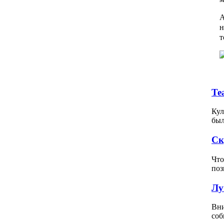
А
н
т
Те
Кул
был
Ск
Что
поз
Лу
Вни
соб