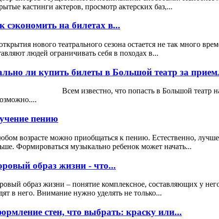
рытые кастинги актеров, просмотр актерских баз,...
к сэкономить на билетах в...
открытия нового театрального сезона остается не так много вре
тавляют людей ограничивать себя в походах в...
ально ли купить билеты в Большой театр за прием
ем известно, что попасть в Большой театр на спект
озможно....
учение пению
юбом возрасте можно приобщаться к пению. Естественно, лучше 
ьше. Формироваться музыкально ребенок может начать...
оровый образ жизни - что...
ровый образ жизни – понятие комплексное, составляющих у нег
дят в него. Внимание нужно уделять не только...
ормление стен, что выбрать: краску или...