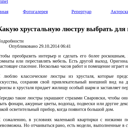
вная
Фотогалерея
Репертуар
Актерск
Какую хрустальную люстру выбрать для 
одробности
Опубликовано 29.10.2014 06:41
тобы преобразить интерьер и сделать его более роскошным, 
омнаты или переставлять мебель. Есть другой выход. Оригин
астоящее спасение. Несколько часов работ и помещение играет 
 люблю классические люстры из хрусталя, которые предс
скусства, сохраняя свой привлекательный внешний вид на д
ронзы и хрусталя придает жилищу особый шарм и заставляет пер
ередко такие люстры украшают стразами Сваровски, чтобы они
ыть фонари, ажурные цветы, водопад, подвески или другие дек
акой осветительный прибор, когда появится большой дом.
 сожалению, в условиях маленькой квартирки с низкими п
евозможна. Но отчаиваться рано, есть модели, выполненные в с