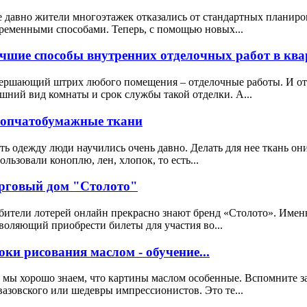
 давно жители многоэтажек отказались от стандартных планиро
ременными способами. Теперь, с помощью новых...
чшие способы внутренних отделочных работ в квар
ершающий штрих любого помещения – отделочные работы. И от к
шний вид комнаты и срок службы такой отделки. А...
опчатобумажные ткани
ь одежду люди научились очень давно. Делать для нее ткань он
ользовали коноплю, лен, хлопок, то есть...
рговый дом "Столото"
ители лотерей онлайн прекрасно знают бренд «Столото». Именн
воляющий приобрести билеты для участия во...
оки рисования маслом - обучение...
 мы хорошо знаем, что картины маслом особенные. Вспомните 
азовского или шедевры импрессионистов. Это те...