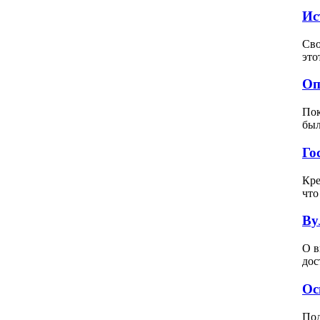
Ис
Сво
это
Оп
Пок
был
Го
Кре
что
Ву
О в
дос
Ос
Под