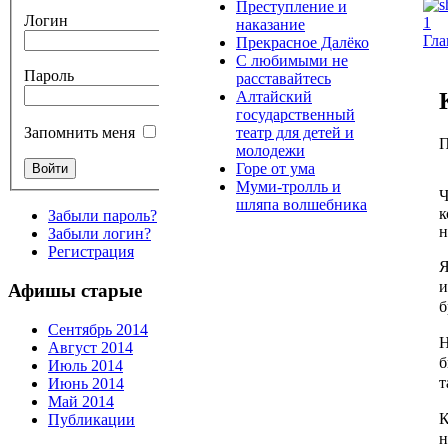
Преступление и
Логин
наказание
Гла
Прекрасное Далёко
С любимыми не
Пароль
расставайтесь
Алтайский
государственный
театр для детей и
Запомнить меня
П
молодежи
Горе от ума
Муми-тролль и
Ч
шляпа волшебника
к
Забыли пароль?
н
Забыли логин?
Регистрация
Я
и
Афишы старые
б
Сентябрь 2014
Н
Август 2014
б
Июль 2014
т
Июнь 2014
Май 2014
К
Публикации
н