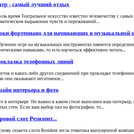
атр - самый лучший отдых
озь время Театральное искусство известно человечеству с самых
матическом выражении чувств и переживаний...
оки фортепиано для начинающих в музыкальной ш
бучении игре на музыкальных инструментах имеются определен
ническими навыками, то есть научиться эффективно читать...
окладка телефонных линий
уток и каких-либо других соединений при прокладке телефонног
зи они оказывают негативное...
зайн интерьера и фото
о в интерьере Не важно в каком стиле выполнен ваш интерьер, 
тых стен. Если ваш выбор пал на фотографии, то...
ровой слот Резидент...
снову сюжета слота Resident легла тематика выпущенной компа