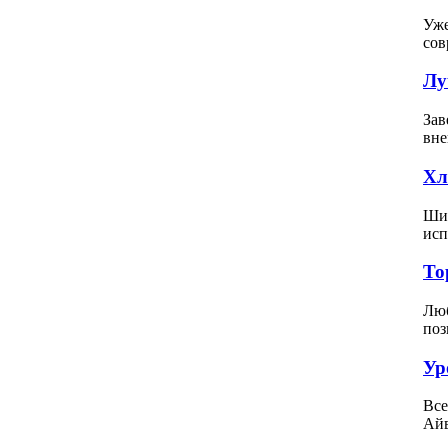
Уже
сов
Лу
Зав
вне
Хл
Шит
исп
То
Люб
поз
Ур
Все
Айв