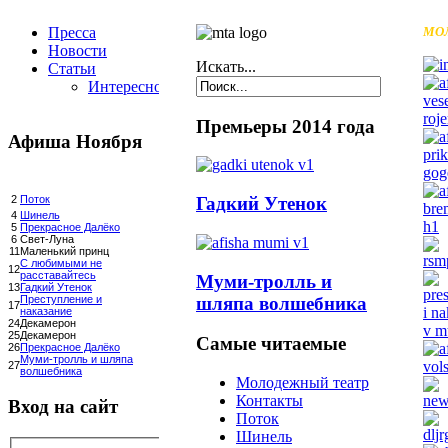
Пресса
МО
Новости
Искать...
Статьи
Интересное
Премьеры 2014 года
Афиша Ноября
Гадкий Утенок
2
Поток
4
Шинель
5
Прекрасное Далёко
6
Свет-Луна
11
Маленький принц
С любимыми не
12
расставайтесь
Муми-тролль и
13
Гадкий Утенок
шляпа волшебника
Преступление и
17
наказание
24
Декамерон
25
Декамерон
Самые читаемые
26
Прекрасное Далёко
Муми-тролль и шляпа
27
волшебника
Молодежный театр
Контакты
Вход на сайт
Поток
Шинель