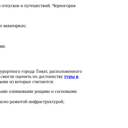
м отпусков и путешествий. Черногория
и аквапарках;
ям;
курортного города Тиват, расположенного
е смогли оценить по достоинству
туры в
ыми из которых считаются:
стыми оливковыми рощами и сосновыми
расно развитой инфраструктурой;