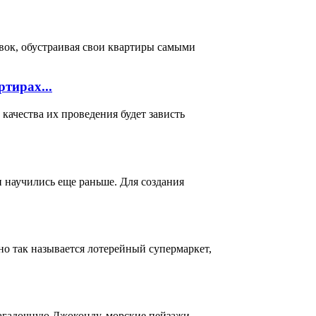
вок, обустраивая свои квартиры самыми
тирах...
ачества их проведения будет зависть
и научились еще раньше. Для создания
о так называется лотерейный супермаркет,
загадочную Джоконду, морские пейзажи