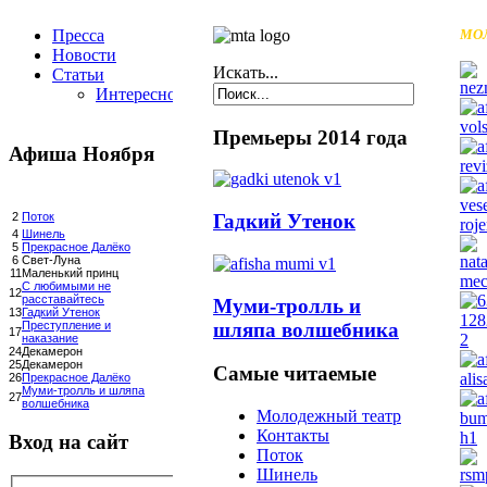
Пресса
МО
Новости
Искать...
Статьи
Интересное
Премьеры 2014 года
Афиша Ноября
Гадкий Утенок
2
Поток
4
Шинель
5
Прекрасное Далёко
6
Свет-Луна
11
Маленький принц
С любимыми не
12
расставайтесь
Муми-тролль и
13
Гадкий Утенок
шляпа волшебника
Преступление и
17
наказание
24
Декамерон
25
Декамерон
Самые читаемые
26
Прекрасное Далёко
Муми-тролль и шляпа
27
волшебника
Молодежный театр
Контакты
Вход на сайт
Поток
Шинель