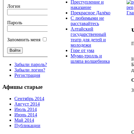
Преступление и
Логин
наказание
Гла
Прекрасное Далёко
С любимыми не
Пароль
расставайтесь
Алтайский
государственный
театр для детей и
Запомнить меня
П
молодежи
Горе от ума
Муми-тролль и
Н
шляпа волшебника
Б
Забыли пароль?
д
Забыли логин?
Регистрация
О
Афишы старые
З
Сентябрь 2014
Август 2014
Июль 2014
Июнь 2014
Май 2014
Публикации
С