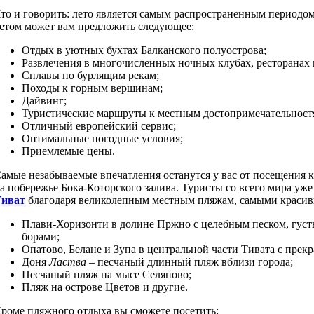
то и говорить: лето является самым распространенным периодо
етом может вам предложить следующее:
Отдых в уютных бухтах Балканского полуострова;
Развлечения в многочисленных ночных клубах, ресторанах 
Сплавы по бурлящим рекам;
Походы к горным вершинам;
Дайвинг;
Туристические маршруты к местным достопримечательност
Отличный европейский сервис;
Оптимальные погодные условия;
Приемлемые цены.
амые незабываемые впечатления останутся у вас от посещения 
а побережье Бока-Которского залива. Туристы со всего мира уж
иват
благодаря великолепным местным пляжам, самыми красив
Плави-Хоризонти в долине Пржно с целебным песком, гу
борами;
Опатово, Белане и Зупа в центральной части Тивата с прек
Доня
Ластва
– песчаный длинный пляж вблизи города;
Песчаный пляж на мысе Селяново;
Пляж на острове Цветов и другие.
роме пляжного отдыха вы сможете посетить: