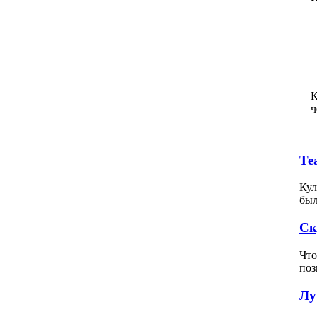
К
ч
Те
Кул
был
Ск
Что
поз
Лу