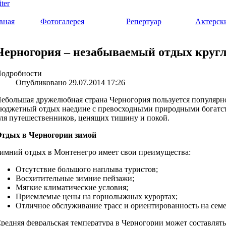
вная
Фотогалерея
Репертуар
Актерск
Черногория – незабываемый отдых кругл
одробности
Опубликовано 29.07.2014 17:26
ебольшая дружелюбная страна Черногория пользуется популярнос
юджетный отдых наедине с превосходными природными богатс
ля путешественников, ценящих тишину и покой.
тдых в Черногории зимой
имний отдых в Монтенегро имеет свои преимущества:
Отсутствие большого наплыва туристов;
Восхитительные зимние пейзажи;
Мягкие климатические условия;
Приемлемые цены на горнолыжных курортах;
Отличное обслуживание трасс и ориентированность на сем
редняя февральская температура в Черногории может составлять 