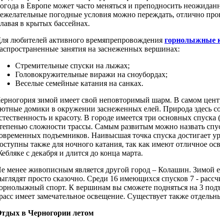
огода в Европе может часто меняться и преподносить неожида
ежелательные погодные условия можно переждать, отлично про
лавая в крытых бассейнах.
ля любителей активного времяпрепровождения
горнолыжные 
аспространенные занятия на заснеженных вершинах:
Стремительные спуски на лыжах;
Головокружительные виражи на сноубордах;
Веселые семейные катания на санках.
ерногория зимой имеет свой неповторимый шарм. В самом центр
ютные домики в окружении заснеженных елей. Природа здесь с
стественность и красоту. В городе имеется три основных спуска
тепенью сложности трассы. Самым развитым можно назвать спуск
овременных подъемников. Наивысшая точка спуска достигает ур
оступны также для ночного катания, так как имеют отличное о
ебляке с декабря и длится до конца марта.
е менее живописным является другой город – Колашин. Зимой 
ыглядят просто сказочно. Среди 16 имеющихся спусков 7 - расс
орнолыжный спорт. К вершинам вы сможете подняться на 3 под
расс имеет замечательное освещение. Существует также отдельн
тдых в Черногории летом