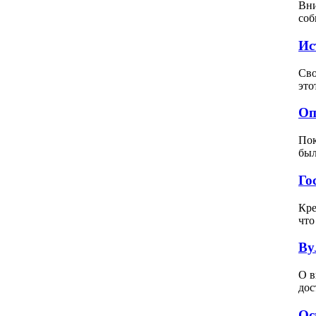
Вни
соб
Ис
Сво
это
Оп
Пок
был
Го
Кре
что
Ву
О в
дос
Ос