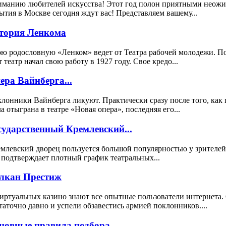
манию любителей искусства! Этот год полон приятными неожида
ытия в Москве сегодня ждут вас! Представляем вашему...
тория Ленкома
ю родословную «Ленком» ведет от Театра рабочей молодежи. 
т театр начал свою работу в 1927 году. Свое кредо...
ера Вайнберга...
лонники Вайнберга ликуют. Практически сразу после того, как 
а отыграна в театре «Новая опера», последняя его...
сударственный Кремлевский...
млевский дворец пользуется большой популярностью у зрителей
 подтверждает плотный график театральных...
лкан Престиж
иртуальных казино знают все опытные пользователи интернета.
таточно давно и успели обзавестись армией поклонников....
новные правила подбора...