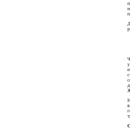
п
н
п
Д
р
Ч
у
е
с
с
д
Ж
Н
в
г
т
О