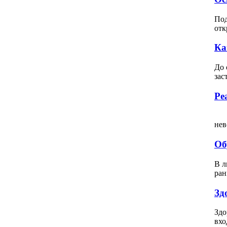
Под
отк
Ка
До 
зас
Ре
Вс
нев
Об
В л
ран
Зд
Здо
вхо