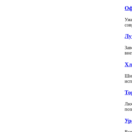
Оф
Уже
сов
Лу
Зав
вне
Хл
Шит
исп
То
Люб
поз
Ур
Все