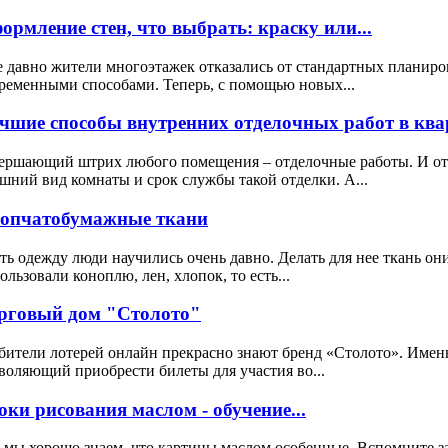
ормление стен, что выбрать: краску или...
 давно жители многоэтажек отказались от стандартных планиро
ременными способами. Теперь, с помощью новых...
чшие способы внутренних отделочных работ в квар
ершающий штрих любого помещения – отделочные работы. И от к
шний вид комнаты и срок службы такой отделки. А...
опчатобумажные ткани
ь одежду люди научились очень давно. Делать для нее ткань он
ользовали коноплю, лен, хлопок, то есть...
рговый дом "Столото"
ители лотерей онлайн прекрасно знают бренд «Столото». Именн
воляющий приобрести билеты для участия во...
оки рисования маслом - обучение...
 мы хорошо знаем, что картины маслом особенные. Вспомните 