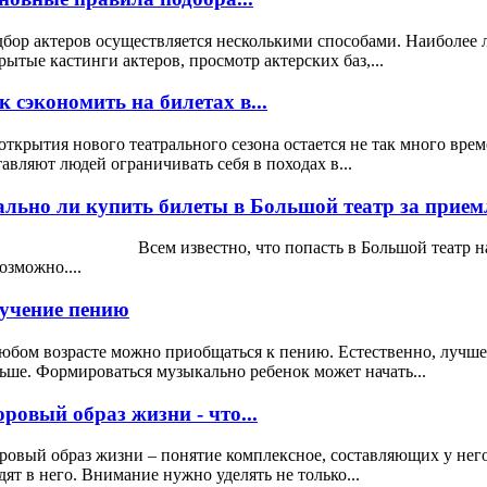
бор актеров осуществляется несколькими способами. Наиболее 
рытые кастинги актеров, просмотр актерских баз,...
к сэкономить на билетах в...
открытия нового театрального сезона остается не так много вре
тавляют людей ограничивать себя в походах в...
ально ли купить билеты в Большой театр за прием
ем известно, что попасть в Большой театр на спект
озможно....
учение пению
юбом возрасте можно приобщаться к пению. Естественно, лучше 
ьше. Формироваться музыкально ребенок может начать...
оровый образ жизни - что...
ровый образ жизни – понятие комплексное, составляющих у нег
дят в него. Внимание нужно уделять не только...