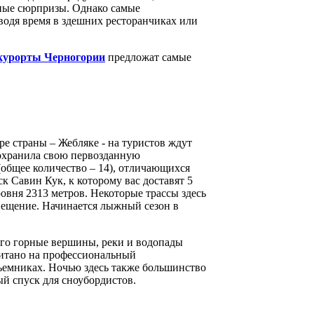
нные сюрпризы. Однако самые
водя время в здешних ресторанчиках или
курорты Черногории
предложат самые
е страны – Жебляке - на туристов ждут
охранила свою первозданную
 (общее количество – 14), отличающихся
 Савин Кук, к которому вас доставят 5
овня 2313 метров. Некоторые трассы здесь
свещение. Начинается лыжный сезон в
его горные вершины, реки и водопады
читано на профессиональный
ъемниках. Ночью здесь также большинство
ый спуск для сноубордистов.