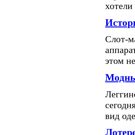
хотели
Истор
Слот-м
аппара
этом не
Модны
Леггин
сегодн
вид оде
Лотер