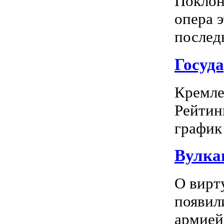
Поклон
опера 
последн
Госуд
Кремле
Рейтин
график 
Вулка
О вирт
появил
армией