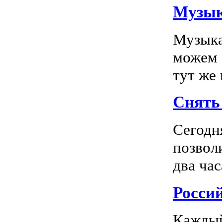
Музык
Музыка
можем 
тут же
Снять 
Сегодн
позвол
два час
Росси
Каждый