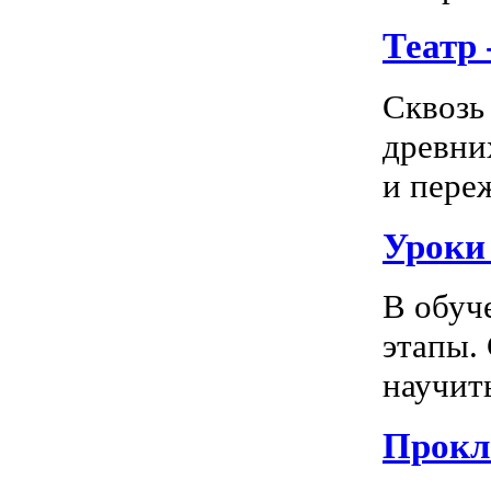
Театр
Сквозь
древни
и пере
Уроки
В обуч
этапы.
научить
Прокл