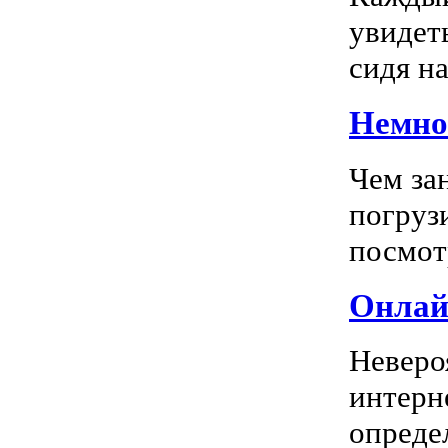
увидеть
сидя на
Немног
Чем за
погрузи
посмотр
Онлай
Неверо
интерн
опреде