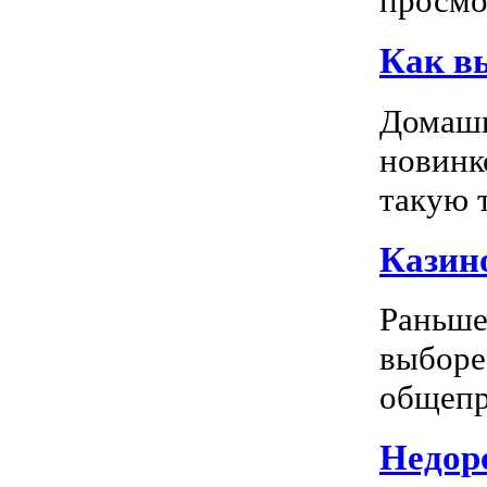
просмо
Как в
Домашн
новинк
такую т
Казино
Раньше
выборе
общепр
Недоро