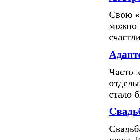
Свою «
можно 
счастл
Адапте
Часто 
отдель
стало 
Свадь
Свадьб
пары. 