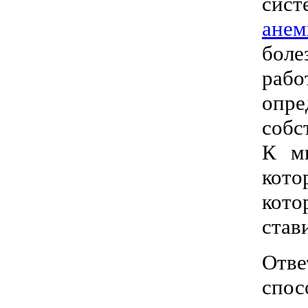
сист
анем
боле
раб
опр
собс
К м
кото
кото
став
Отве
спос