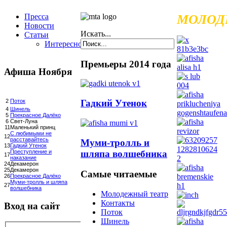
Пресса
МОЛОД
Новости
Искать...
Статьи
Интересное
Премьеры 2014 года
Афиша Ноября
Гадкий Утенок
2
Поток
4
Шинель
5
Прекрасное Далёко
6
Свет-Луна
11
Маленький принц
С любимыми не
12
расставайтесь
Муми-тролль и
13
Гадкий Утенок
шляпа волшебника
Преступление и
17
наказание
24
Декамерон
25
Декамерон
Самые читаемые
26
Прекрасное Далёко
Муми-тролль и шляпа
27
волшебника
Молодежный театр
Контакты
Вход на сайт
Поток
Шинель