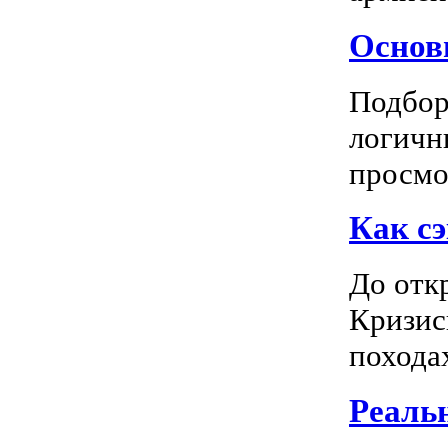
Основн
Подбор
логичн
просмот
Как сэ
До отк
Кризис
походах
Реальн