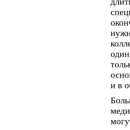
длит
спец
окон
нуж
колл
один
тол
осно
и в 
Бол
меди
мог