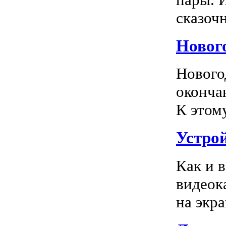
сказочн
Новог
Нового
оконча
К этом
Устро
Как и 
видеок
на экра