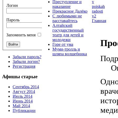
Преступление и
Логин
наказание
Прекрасное Далёко
С любимыми не
Пароль
Главная
расставайтесь
Алтайский
государственный
театр для детей и
Запомнить меня
молодежи
Про
Горе от ума
Муми-тролль и
шляпа волшебника
Подр
Забыли пароль?
Забыли логин?
О
Регистрация
Афишы старые
Одно
Сентябрь 2014
врач
Август 2014
Июль 2014
исто
Июнь 2014
Май 2014
меди
Публикации