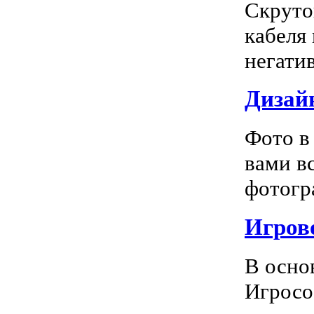
Скруто
кабеля
негатив
Дизай
Фото в
вами в
фотогра
Игрово
В осно
Игросо