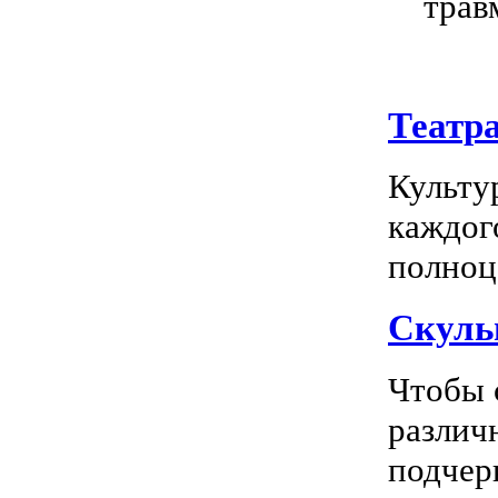
трав
Театр
Культу
каждог
полноц
Скуль
Чтобы 
различ
подчерк