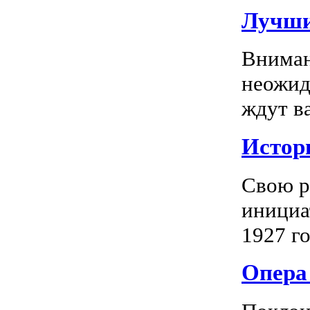
Лучши
Вниман
неожид
ждут в
Истор
Свою р
инициа
1927 го
Опера 