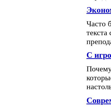
Эконом
Часто 
текста
препода
С игро
Почему
которы
настоль
Соврем