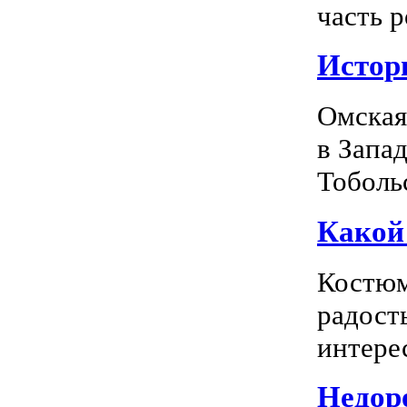
часть р
Истор
Омская
в Запа
Тоболь
Какой
Костюм
радость
интерес
Недоро