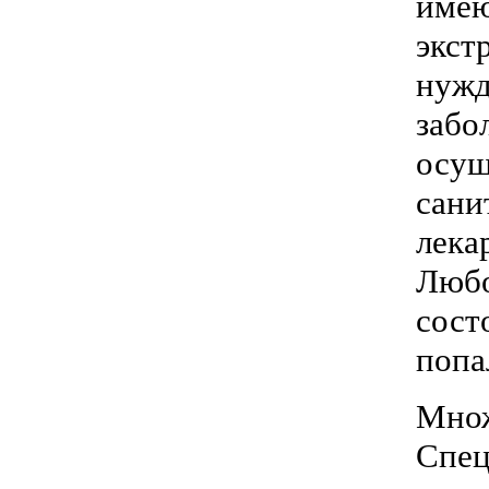
имею
экст
нужд
заб
осущ
сан
лека
Любо
сост
попа
Мно
Спец