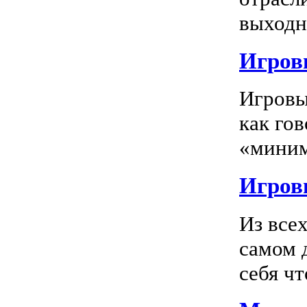
выходно
Игровы
Игровы
как го
«миним
Игровы
Из все
самом 
себя чт