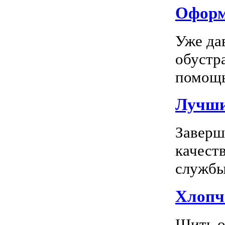
Оформл
Уже да
обустр
помощь
Лучшие
Заверш
качест
службы 
Хлопч
Шить о