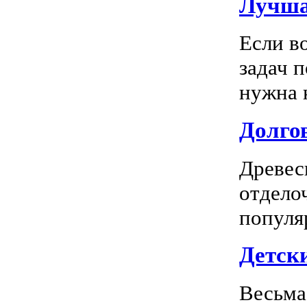
Лучша
Если в
задач 
нужна к
Долгов
Древес
отдело
популя
Детск
Весьма