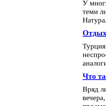
У мног
теми л
Натура
Отдых 
Турция
неспро
аналог
Что т
Вряд л
вечера