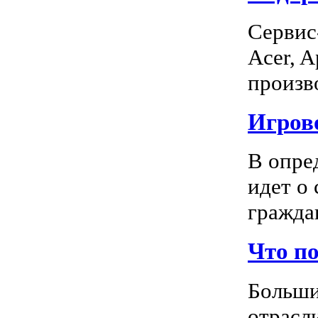
Сервис
Acer, A
произво
Игрово
В опре
идет о
граждан
Что п
Больши
отрасл