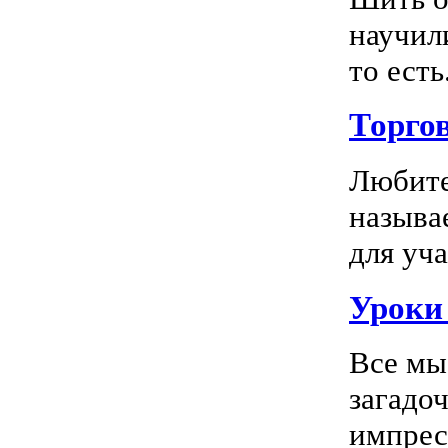
научил
то есть.
Торго
Любите
называ
для уча
Уроки 
Все мы
загадо
импресс