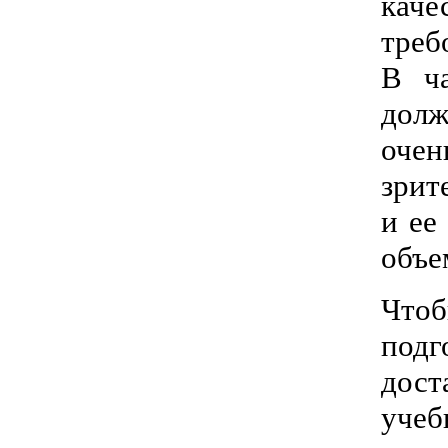
каче
треб
В ча
долж
оче
зрит
и ее
объе
Чтоб
под
дост
учеб