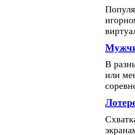
Популяр
игорно
виртуал
Мужчи
В разн
или ме
соревно
Лотере
Схватк
экрана