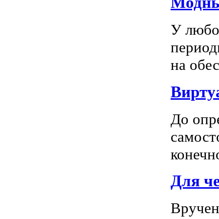
Модны
У любо
период
на обес
Вирту
До опр
самосто
конечно
Для ч
Вручен