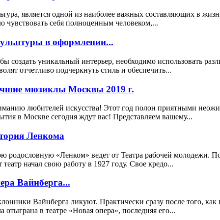
ьтура, является одной из наиболее важных составляющих в жизн
о чувствовать себя полноценным человеком,...
ульптуры в оформлении...
бы создать уникальный интерьер, необходимо использовать раз
волят отчетливо подчеркнуть стиль и обеспечить...
чшие мюзиклы Москвы 2019 г.
манию любителей искусства! Этот год полон приятными неожида
ытия в Москве сегодня ждут вас! Представляем вашему...
тория Ленкома
ю родословную «Ленком» ведет от Театра рабочей молодежи. 
т театр начал свою работу в 1927 году. Свое кредо...
ера Вайнберга...
лонники Вайнберга ликуют. Практически сразу после того, как 
а отыграна в театре «Новая опера», последняя его...