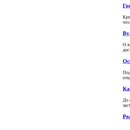
Го
Кре
что
Ву
О в
дос
Ос
Под
отк
Ка
До 
зас
Ре
Вс