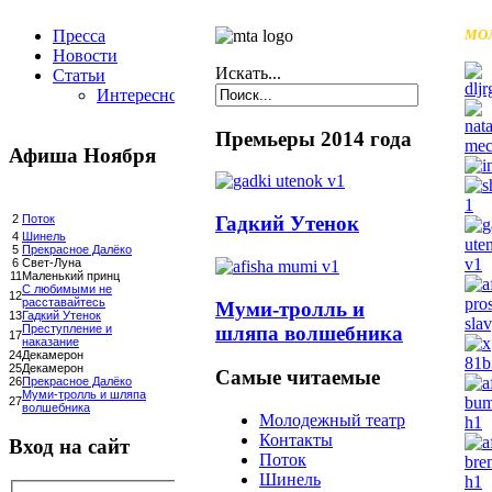
Пресса
МО
Новости
Искать...
Статьи
Интересное
Премьеры 2014 года
Афиша Ноября
Гадкий Утенок
2
Поток
4
Шинель
5
Прекрасное Далёко
6
Свет-Луна
11
Маленький принц
С любимыми не
12
расставайтесь
Муми-тролль и
13
Гадкий Утенок
шляпа волшебника
Преступление и
17
наказание
24
Декамерон
25
Декамерон
Самые читаемые
26
Прекрасное Далёко
Муми-тролль и шляпа
27
волшебника
Молодежный театр
Контакты
Вход на сайт
Поток
Шинель