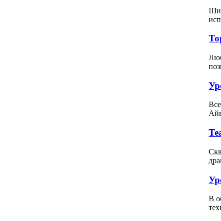
Шит
исп
То
Люб
поз
Ур
Все
Айв
Те
Скв
дра
Ур
В о
тех