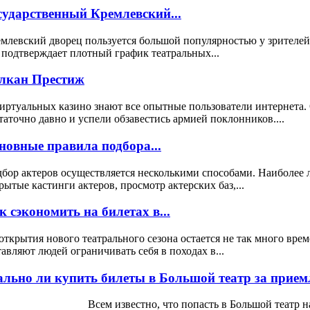
сударственный Кремлевский...
млевский дворец пользуется большой популярностью у зрителей
 подтверждает плотный график театральных...
лкан Престиж
иртуальных казино знают все опытные пользователи интернета.
таточно давно и успели обзавестись армией поклонников....
новные правила подбора...
бор актеров осуществляется несколькими способами. Наиболее 
рытые кастинги актеров, просмотр актерских баз,...
к сэкономить на билетах в...
открытия нового театрального сезона остается не так много вре
тавляют людей ограничивать себя в походах в...
ально ли купить билеты в Большой театр за прием
ем известно, что попасть в Большой театр на спект