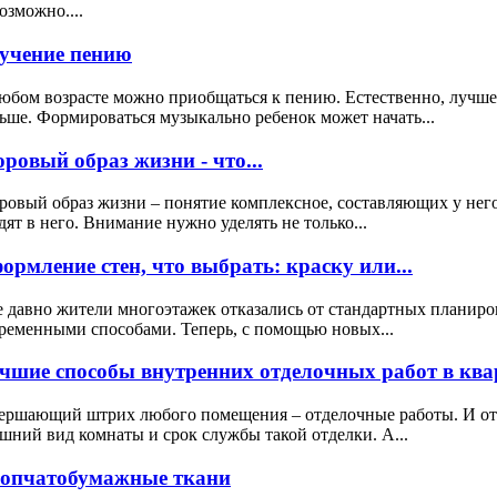
озможно....
учение пению
юбом возрасте можно приобщаться к пению. Естественно, лучше 
ьше. Формироваться музыкально ребенок может начать...
оровый образ жизни - что...
ровый образ жизни – понятие комплексное, составляющих у нег
дят в него. Внимание нужно уделять не только...
ормление стен, что выбрать: краску или...
 давно жители многоэтажек отказались от стандартных планиро
ременными способами. Теперь, с помощью новых...
чшие способы внутренних отделочных работ в квар
ершающий штрих любого помещения – отделочные работы. И от к
шний вид комнаты и срок службы такой отделки. А...
опчатобумажные ткани