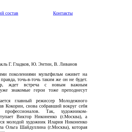
ий состав
Контакты
ль Г. Гладков, Ю. Энтин, В. Ливанов
ми поколениями мультфильм оживет на
правда, точь-в-точь таким же он не будет.
мер, ждет встреча с новым важным
уже знакомые герои тоже преподнесут
мается главный режиссер Молодежного
ав Кокорин, снова собравший вокруг себя
 профессионалов. Так, художником-
тупает Виктор Никоненко (г.Москва), а
тся молодой художник Илария Никоненко
ла Ольга Шайдуллина (г.Москва), которая