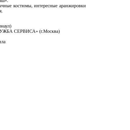
аш».
обычные костюмы, интересные аранжировки
я.
рнаул)
УЖБА СЕРВИСА» (г.Москва)
ила