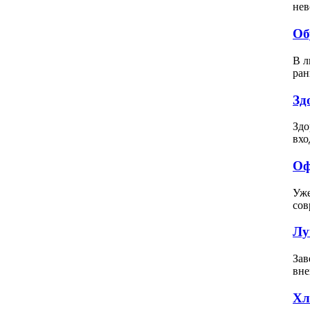
нев
Об
В л
ран
Зд
Здо
вхо
Оф
Уже
сов
Лу
Зав
вне
Хл