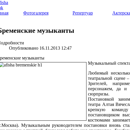
вная
Фотогалерея
Репертуар
Актерск
Бременские музыканты
одробности
Опубликовано 16.11.2013 12:47
ременские музыканты
Музыкальный спектак
Любимый нескольки
театральной сцене – 
Зрителей, напри
персонажем, да и 
сюрпризы.
Постановкой зани
театра Алтая Вячесл
крепкую команду
постановщиком выс
костюмами занимае
г.Москва). Музыкальным руководителем постановки вновь ста