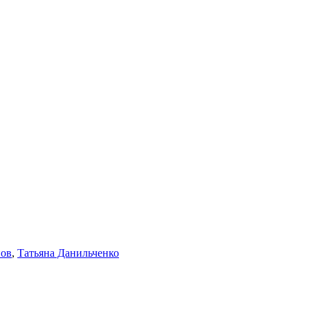
нов
,
Татьяна Данильченко