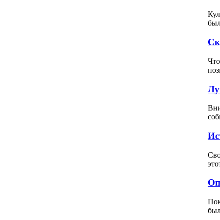
Кул
был
Ск
Что
поз
Лу
Вни
соб
Ис
Сво
это
Оп
Пок
был