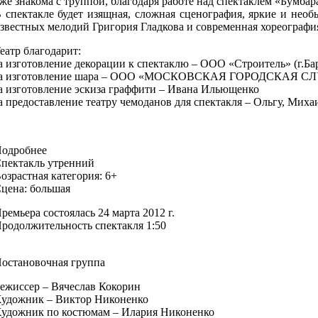
же знакома с труппой, благодаря работе над спектаклем «Бумбар
 спектакле будет изящная, сложная сценография, яркие и не
звестных мелодий Григория Гладкова и современная хореографи
еатр благодарит:
а изготовление декорации к спектаклю – ООО «Строитель» (г.Ба
а изготовление шара – ООО «МОСКОВСКАЯ ГОРОДСКАЯ СЛ
а изготовление эскиза граффити – Ивана Ильющенко
а предоставление театру чемоданов для спектакля – Ольгу, Миха
одробнее
пектакль утренний
озрастная категория: 6+
цена: большая
ремьера состоялась 24 марта 2012 г.
родолжительность спектакля 1:50
остановочная группа
ежиссер – Вячеслав Кокорин
удожник – Виктор Никоненко
удожник по костюмам – Илария Никоненко