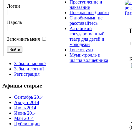
Преступление и
Логин
наказание
Прекрасное Далёко
Гла
С любимыми не
Пароль
расставайтесь
Алтайский
государственный
театр для детей и
Запомнить меня
П
молодежи
Горе от ума
Муми-тролль и
Б
шляпа волшебника
Забыли пароль?
Забыли логин?
Регистрация
Афишы старые
Сентябрь 2014
Август 2014
Июль 2014
Июнь 2014
Май 2014
Публикации
(