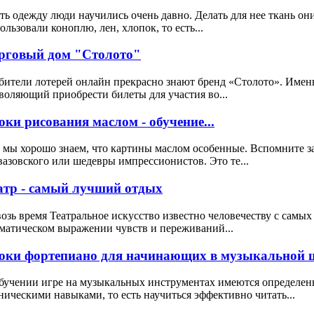
ь одежду люди научились очень давно. Делать для нее ткань он
ользовали коноплю, лен, хлопок, то есть...
рговый дом "Столото"
ители лотерей онлайн прекрасно знают бренд «Столото». Именн
воляющий приобрести билеты для участия во...
оки рисования маслом - обучение...
 мы хорошо знаем, что картины маслом особенные. Вспомните 
азовского или шедевры импрессионистов. Это те...
атр - самый лучший отдых
озь время Театральное искусство известно человечеству с самых
матическом выражении чувств и переживаний...
оки фортепиано для начинающих в музыкальной ш
бучении игре на музыкальных инструментах имеются определен
ническими навыками, то есть научиться эффективно читать...