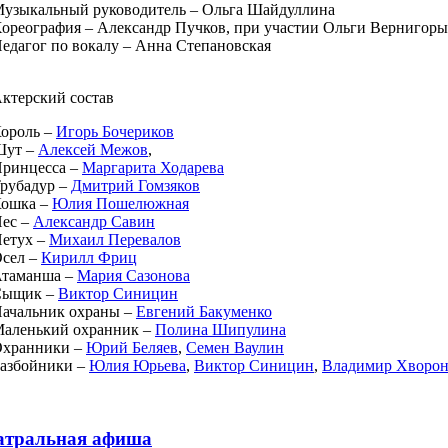
узыкальный руководитель – Ольга Шайдуллина
ореография – Александр Пучков, при участии Ольги Вернигоры
едагог по вокалу – Анна Степановская
ктерский состав
ороль –
Игорь Бочериков
Шут –
Алексей Межов
,
ринцесса –
Маргарита Ходарева
рубадур –
Дмитрий Гомзяков
ошка –
Юлия Пошелюжная
ес –
Александр Савин
етух –
Михаил Перевалов
сел –
Кирилл Фриц
таманша –
Мария Сазонова
Сыщик –
Виктор Синицин
ачальник охраны –
Евгений Бакуменко
аленький охранник –
Полина Шипулина
хранники –
Юрий Беляев
,
Семен Ваулин
азбойники –
Юлия Юрьева
,
Виктор Синицин
,
Владимир Хворо
атральная афиша