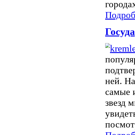
города
Подроб
Госуд
популя
подтве
ней. Н
самые 
звезд 
увидет
посмотр