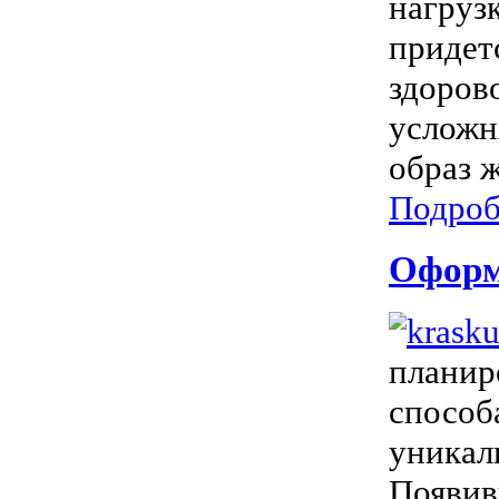
нагруз
придет
здоров
усложн
образ ж
Подроб
Оформл
планир
способ
уникал
Появив