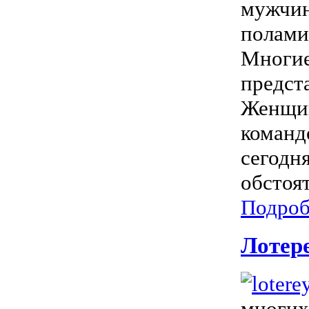
мужчин
полами
Многие
предст
Женщин
команд
сегодн
обстоят
Подроб
Лотере
многих