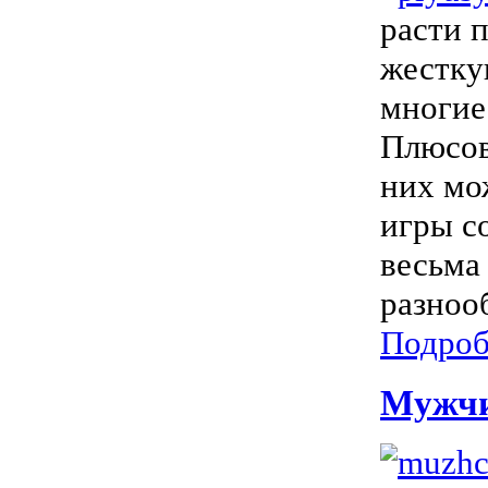
расти п
жестку
многие
Плюсов
них мо
игры с
весьма
разнооб
Подроб
Мужчи