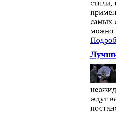
стили,
примен
самых с
можно 
Подроб
Лучши
неожид
ждут в
постан