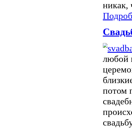
никак, 
Подроб
Свадь
любой 
церемо
близки
потом 
свадеб
происх
свадьб