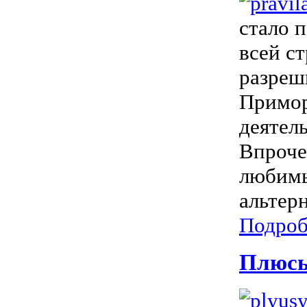
стало п
всей с
разреш
Примор
деятел
Впроче
любимы
альтерн
Подроб
Плюсы