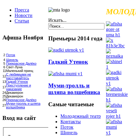
Пресса
МОЛОД
Новости
Искать...
Статьи
Афиша Ноября
Премьеры 2014 года
2
Поток
4
Шинель
Гадкий Утенок
5
Прекрасное Далёко
6
Свет-Луна
11
Маленький принц
С любимыми не
12
расставайтесь
13
Гадкий Утенок
Муми-тролль и
Преступление и
17
наказание
шляпа волшебника
24
Декамерон
25
Декамерон
26
Прекрасное Далёко
Самые читаемые
Муми-тролль и шляпа
27
волшебника
Молодежный театр
Вход на сайт
Контакты
Поток
Шинель