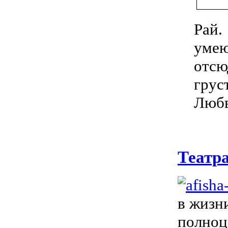
Рай.
умею
отсю
гру
Люб
Театр
в жизн
полноц