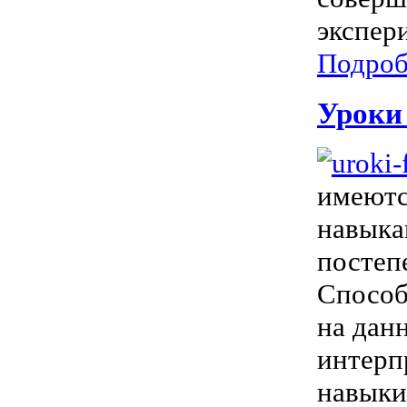
экспер
Подроб
Уроки
имеютс
навыка
постеп
Способ
на дан
интерп
навыки