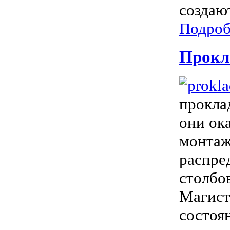
создают
Подроб
Прокл
прокла
они ок
монтаж
распре
столбов
Магист
состоя