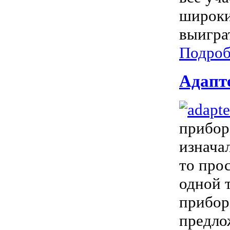
широки
выигра
Подроб
Адапте
прибор
изнача
то про
одной 
прибор
предло