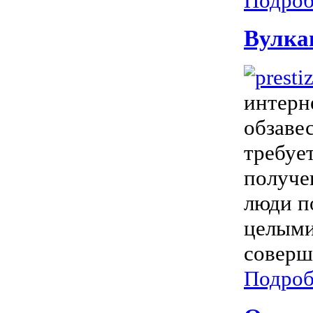
Подроб
Вулка
интерн
обзаве
требуе
получе
люди п
целыми
соверш
Подроб