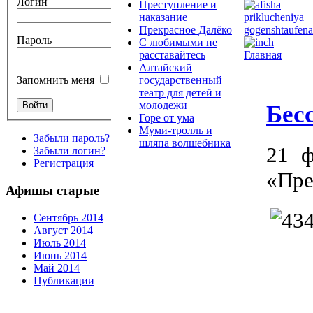
Логин
Преступление и
наказание
Прекрасное Далёко
Пароль
С любимыми не
Главная
расставайтесь
Алтайский
государственный
Запомнить меня
театр для детей и
молодежи
Бес
Горе от ума
Муми-тролль и
Забыли пароль?
шляпа волшебника
21 ф
Забыли логин?
Регистрация
«Пре
Афишы старые
Сентябрь 2014
Август 2014
Июль 2014
Июнь 2014
Май 2014
Публикации