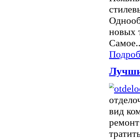
стилев
Однооб
новых 
Самое..
Подроб
Лучшие
отдело
вид ко
ремонт
тратит