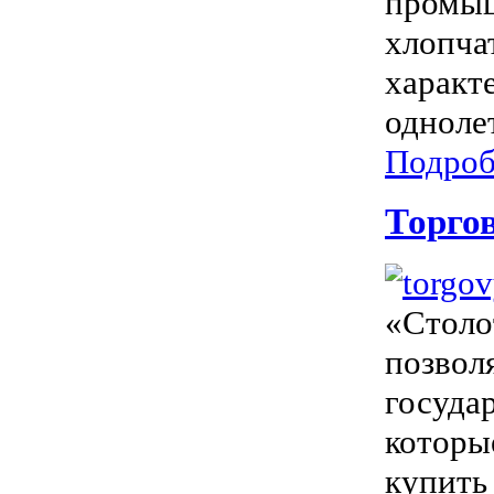
промыш
хлопча
характ
однолет
Подроб
Торго
«Столо
позвол
госуда
которы
купить