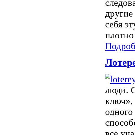
следов
другие
себя э
плотно 
Подроб
Лотер
люди. 
ключ»,
одного 
способ
все уч