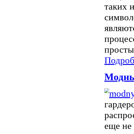
таких 
символ
являют
процес
просты
Подроб
Модны
гардер
распро
еще не