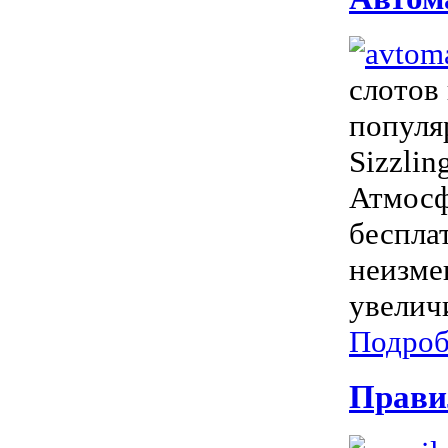
слотов
популя
Sizzli
Атмосф
беспла
неизме
увелич
Подроб
Прави