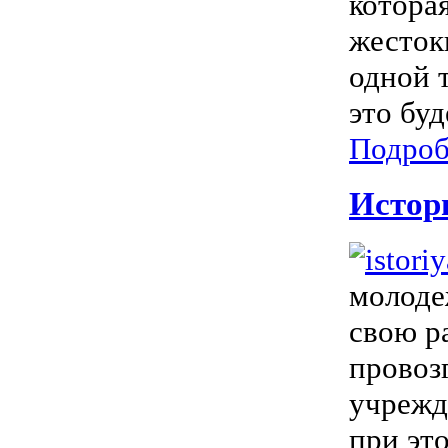
которая
жесток
одной т
это буд
Подроб
Истор
молоде
свою р
провоз
учрежд
при эт