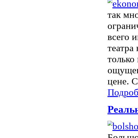
так мн
ограни
всего 
театра 
только
ощущен
цене. 
Подроб
Реальн
Большо