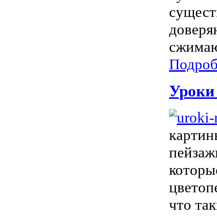
сущест
доверя
сжимаю
Подроб
Уроки 
картин
пейзаж
которы
цветоп
что та