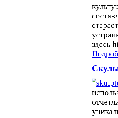
культу
состав
старае
устраи
здесь h
Подроб
Скуль
исполь
отчетл
уникал