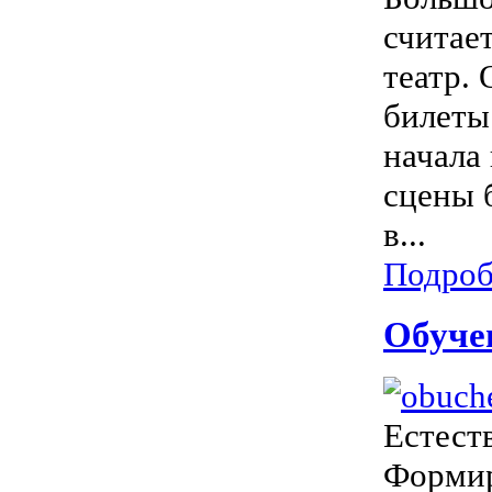
считает
театр.
билеты
начала
сцены 
в...
Подроб
Обуче
Естест
Формир