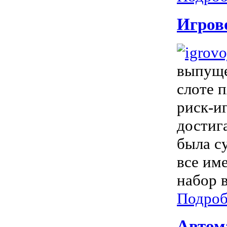
Игрово
выпуще
слоте 
риск-и
достиг
была с
все им
набор 
Подроб
Автома