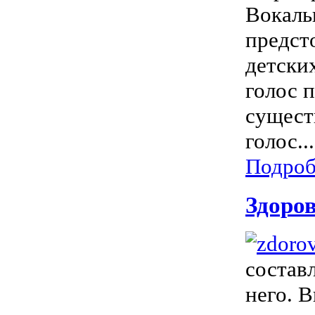
Вокаль
предст
детски
голос 
сущест
голос...
Подроб
Здоров
состав
него. 